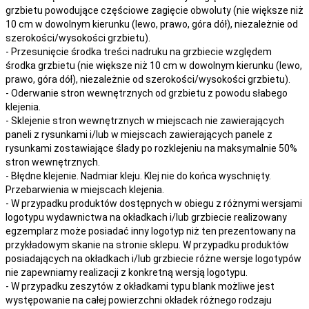
grzbietu powodujące częściowe zagięcie obwoluty (nie większe niż
10 cm w dowolnym kierunku (lewo, prawo, góra dół), niezależnie od
szerokości/wysokości grzbietu).
- Przesunięcie środka treści nadruku na grzbiecie względem
środka grzbietu (nie większe niż 10 cm w dowolnym kierunku (lewo,
prawo, góra dół), niezależnie od szerokości/wysokości grzbietu).
- Oderwanie stron wewnętrznych od grzbietu z powodu słabego
klejenia.
- Sklejenie stron wewnętrznych w miejscach nie zawierających
paneli z rysunkami i/lub w miejscach zawierających panele z
rysunkami zostawiające ślady po rozklejeniu na maksymalnie 50%
stron wewnętrznych.
- Błędne klejenie. Nadmiar kleju. Klej nie do końca wyschnięty.
Przebarwienia w miejscach klejenia.
- W przypadku produktów dostępnych w obiegu z różnymi wersjami
logotypu wydawnictwa na okładkach i/lub grzbiecie realizowany
egzemplarz może posiadać inny logotyp niż ten prezentowany na
przykładowym skanie na stronie sklepu. W przypadku produktów
posiadających na okładkach i/lub grzbiecie różne wersje logotypów
nie zapewniamy realizacji z konkretną wersją logotypu.
- W przypadku zeszytów z okładkami typu blank możliwe jest
występowanie na całej powierzchni okładek różnego rodzaju