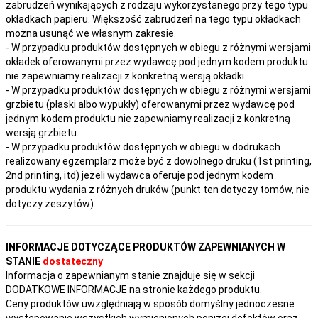
zabrudzeń wynikających z rodzaju wykorzystanego przy tego typu
okładkach papieru. Większość zabrudzeń na tego typu okładkach
można usunąć we własnym zakresie.
- W przypadku produktów dostępnych w obiegu z różnymi wersjami
okładek oferowanymi przez wydawcę pod jednym kodem produktu
nie zapewniamy realizacji z konkretną wersją okładki.
- W przypadku produktów dostępnych w obiegu z różnymi wersjami
grzbietu (płaski albo wypukły) oferowanymi przez wydawcę pod
jednym kodem produktu nie zapewniamy realizacji z konkretną
wersją grzbietu.
- W przypadku produktów dostępnych w obiegu w dodrukach
realizowany egzemplarz może być z dowolnego druku (1st printing,
2nd printing, itd) jeżeli wydawca oferuje pod jednym kodem
produktu wydania z różnych druków (punkt ten dotyczy tomów, nie
dotyczy zeszytów).
INFORMACJE DOTYCZĄCE PRODUKTÓW ZAPEWNIANYCH W
STANIE
dostateczny
Informacja o zapewnianym stanie znajduje się w sekcji
DODATKOWE INFORMACJE na stronie każdego produktu.
Ceny produktów uwzględniają w sposób domyślny jednoczesne
występowanie wszystkich wymienionych poniżej defektów oraz