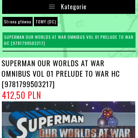
Kategorie
Strona główna
TOMY (DC)
SUPERMAN OUR WORLDS AT WAR OMNIBUS VOL 01 PRELUDE TO WAR
HC [9781799503217]
SUPERMAN OUR WORLDS AT WAR
OMNIBUS VOL 01 PRELUDE TO WAR HC
[9781799503217]
412,
50
PLN