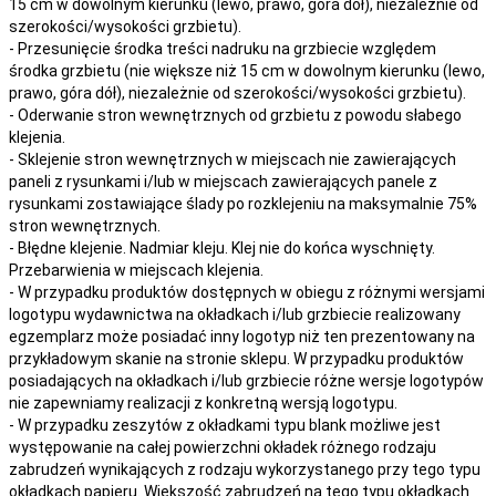
15 cm w dowolnym kierunku (lewo, prawo, góra dół), niezależnie od
szerokości/wysokości grzbietu).
- Przesunięcie środka treści nadruku na grzbiecie względem
środka grzbietu (nie większe niż 15 cm w dowolnym kierunku (lewo,
prawo, góra dół), niezależnie od szerokości/wysokości grzbietu).
- Oderwanie stron wewnętrznych od grzbietu z powodu słabego
klejenia.
- Sklejenie stron wewnętrznych w miejscach nie zawierających
paneli z rysunkami i/lub w miejscach zawierających panele z
rysunkami zostawiające ślady po rozklejeniu na maksymalnie 75%
stron wewnętrznych.
- Błędne klejenie. Nadmiar kleju. Klej nie do końca wyschnięty.
Przebarwienia w miejscach klejenia.
- W przypadku produktów dostępnych w obiegu z różnymi wersjami
logotypu wydawnictwa na okładkach i/lub grzbiecie realizowany
egzemplarz może posiadać inny logotyp niż ten prezentowany na
przykładowym skanie na stronie sklepu. W przypadku produktów
posiadających na okładkach i/lub grzbiecie różne wersje logotypów
nie zapewniamy realizacji z konkretną wersją logotypu.
- W przypadku zeszytów z okładkami typu blank możliwe jest
występowanie na całej powierzchni okładek różnego rodzaju
zabrudzeń wynikających z rodzaju wykorzystanego przy tego typu
okładkach papieru. Większość zabrudzeń na tego typu okładkach