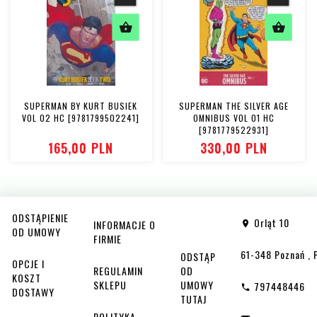
SUPERMAN BY KURT BUSIEK
SUPERMAN THE SILVER AGE
VOL 02 HC [9781799502241]
OMNIBUS VOL 01 HC
[9781779522931]
165,
00
PLN
330,
00
PLN
ODSTĄPIENIE
Orląt 10
INFORMACJE O
OD UMOWY
FIRMIE
61-348
Poznań
,
ODSTĄP
OPCJE I
REGULAMIN
OD
KOSZT
SKLEPU
UMOWY
797448446
DOSTAWY
TUTAJ
POLITYKA