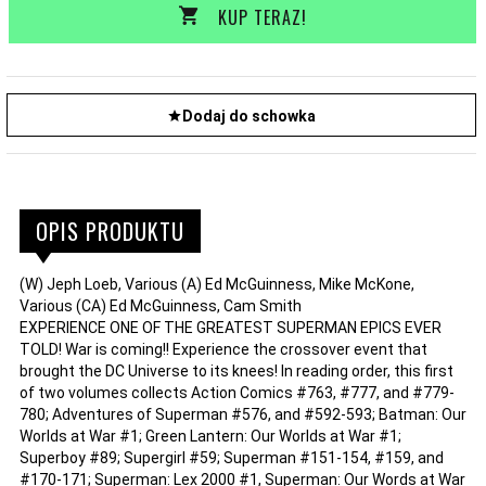
KUP TERAZ!
Dodaj do schowka
OPIS PRODUKTU
(W) Jeph Loeb, Various (A) Ed McGuinness, Mike McKone,
Various (CA) Ed McGuinness, Cam Smith
EXPERIENCE ONE OF THE GREATEST SUPERMAN EPICS EVER
TOLD! War is coming!! Experience the crossover event that
brought the DC Universe to its knees! In reading order, this first
of two volumes collects Action Comics #763, #777, and #779-
780; Adventures of Superman #576, and #592-593; Batman: Our
Worlds at War #1; Green Lantern: Our Worlds at War #1;
Superboy #89; Supergirl #59; Superman #151-154, #159, and
#170-171; Superman: Lex 2000 #1, Superman: Our Words at War