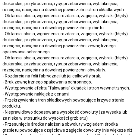
drukarskie, przybrudzenia, rysy, przebarwienia,
wyblaknięcia,
rozcięcia, nacięcia
na
dowolnej
powierzchni stron okładkowych.
- Obtarcia, obicia, wgniecenia, rozdarcia, zagięcia, wybraki (błędy)
drukarskie, przybrudzenia, rysy, przebarwienia,
wyblaknięcia,
rozcięcia, nacięcia
na
dowolnej
powierzchni grzbietu.
- Obtarcia, obicia, wgniecenia, rozdarcia, zagięcia, wybraki (błędy)
drukarskie, przybrudzenia, rysy, przebarwienia,
wyblaknięcia,
rozcięcia, nacięcia
na
dowolnej
powierzchni zewnętrznego
opakowania ochronnego.
- Obtarcia, obicia, wgniecenia, rozdarcia, zagięcia, wybraki (błędy)
drukarskie, przybrudzenia, rysy, przebarwienia,
wyblaknięcia,
rozcięcia, nacięcia
na
dowolnej
powierzchni obwoluty.
- Rozdarcia na folii fabrycznej lub jej całkowity brak.
- Brak zewnętrznego opakowania ochronnego.
- Występowanie efektu "falowania" okładek i stron wewnętrznych.
- Występowanie naklejek z cenami.
- Przekrzywienie stron okładkowych powodujące krzywe stanie
produktu.
- Nieprawidłowo dopasowana wysokość obwoluty (za wysoka lub
za niska w stosunku do wysokości grzbietu).
- Przesunięcie środka nałożenia obwoluty względem środka
grzbietu powodujące częściowe zagięcie obwoluty (nie większe niż