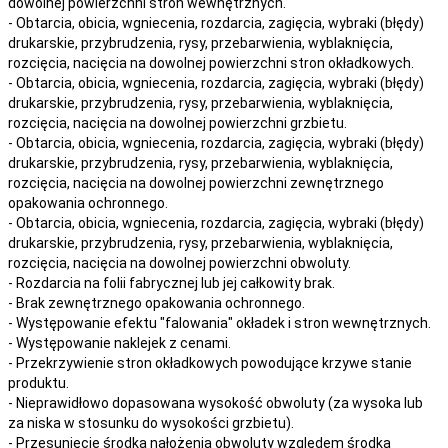
dowolnej powierzchni stron wewnętrznych.
- Obtarcia, obicia, wgniecenia, rozdarcia, zagięcia, wybraki (błędy)
drukarskie, przybrudzenia, rysy, przebarwienia,
wyblaknięcia,
rozcięcia, nacięcia
na
dowolnej
powierzchni stron okładkowych.
- Obtarcia, obicia, wgniecenia, rozdarcia, zagięcia, wybraki (błędy)
drukarskie, przybrudzenia, rysy, przebarwienia,
wyblaknięcia,
rozcięcia, nacięcia
na
dowolnej
powierzchni grzbietu.
- Obtarcia, obicia, wgniecenia, rozdarcia, zagięcia, wybraki (błędy)
drukarskie, przybrudzenia, rysy, przebarwienia,
wyblaknięcia,
rozcięcia, nacięcia
na
dowolnej
powierzchni zewnętrznego
opakowania ochronnego.
- Obtarcia, obicia, wgniecenia, rozdarcia, zagięcia, wybraki (błędy)
drukarskie, przybrudzenia, rysy, przebarwienia,
wyblaknięcia,
rozcięcia, nacięcia
na
dowolnej
powierzchni obwoluty.
- Rozdarcia na folii fabrycznej lub jej całkowity brak.
- Brak zewnętrznego opakowania ochronnego.
- Występowanie efektu "falowania" okładek i stron wewnętrznych.
- Występowanie naklejek z cenami.
- Przekrzywienie stron okładkowych powodujące krzywe stanie
produktu.
- Nieprawidłowo dopasowana wysokość obwoluty (za wysoka lub
za niska w stosunku do wysokości grzbietu).
- Przesunięcie środka nałożenia obwoluty względem środka