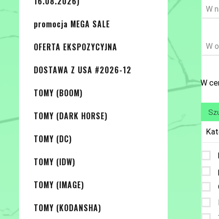
16.08.2026)
W n
promocja MEGA SALE
OFERTA EKSPOZYCYJNA
W o
DOSTAWA Z USA #2026-12
W cen
TOMY (BOOM)
TOMY (DARK HORSE)
Kat
TOMY (DC)
TOMY (IDW)
TOMY (IMAGE)
TOMY (KODANSHA)