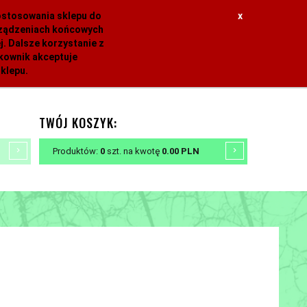
dostosowania sklepu do
x
urządzeniach końcowych
. Dalsze korzystanie z
tkownik akceptuje
klepu.
TWÓJ KOSZYK:
Produktów:
0
szt.
na kwotę
0.00
PLN