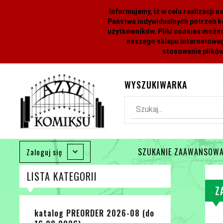
Informujemy, iż w celu realizacji
Państwa indywidualnych potrzeb k
użytkowników. Pliki cookies można
naszego sklepu internetoweg
stosowanie plików
WYSZUKIWARKA
Szukaj...
SZUKANIE ZAAWANSOW
Zaloguj się
LISTA KATEGORII
Z
katalog PREORDER 2026-08 (do