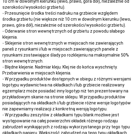
10 cm w dowolnym kierunku (lewo, prawo, góra dół), niezależnie od
szerokości/wysokości grzbietu).
- Przesunięcie środka treści nadruku na grzbiecie względem
środka grzbietu (nie większe niż 10 cm w dowolnym kierunku (lewo,
prawo, góra dół), niezależnie od szerokości/wysokości grzbietu).
- Oderwanie stron wewnętrznych od grzbietu z powodu słabego
klejenia.
- Sklejenie stron wewnętrznych w miejscach nie zawierających
paneli z rysunkami i/lub w miejscach zawierających panele z
rysunkami zostawiające ślady po rozklejeniu na maksymalnie 50%
stron wewnętrznych.
- Błędne klejenie. Nadmiar kleju. Klej nie do końca wyschnięty.
Przebarwienia w miejscach klejenia.
- W przypadku produktów dostępnych w obiegu z różnymi wersjami
logotypu wydawnictwa na okładkach i/lub grzbiecie realizowany
egzemplarz może posiadać inny logotyp niż ten prezentowany na
przykładowym skanie na stronie sklepu. W przypadku produktów
posiadających na okładkach i/lub grzbiecie różne wersje logotypów
nie zapewniamy realizacji z konkretną wersją logotypu.
- W przypadku zeszytów z okładkami typu blank możliwe jest
występowanie na całej powierzchni okładek różnego rodzaju
zabrudzeń wynikających z rodzaju wykorzystanego przy tego typu
okładkach papieru. Większość zabrudzeń na tego typu okładkach