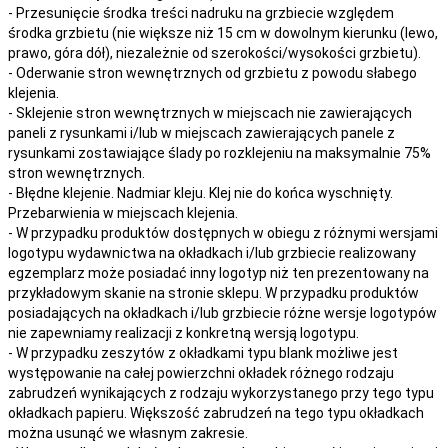
- Przesunięcie środka treści nadruku na grzbiecie względem
środka grzbietu (nie większe niż 15 cm w dowolnym kierunku (lewo,
prawo, góra dół), niezależnie od szerokości/wysokości grzbietu).
- Oderwanie stron wewnętrznych od grzbietu z powodu słabego
klejenia.
- Sklejenie stron wewnętrznych w miejscach nie zawierających
paneli z rysunkami i/lub w miejscach zawierających panele z
rysunkami zostawiające ślady po rozklejeniu na maksymalnie 75%
stron wewnętrznych.
- Błędne klejenie. Nadmiar kleju. Klej nie do końca wyschnięty.
Przebarwienia w miejscach klejenia.
- W przypadku produktów dostępnych w obiegu z różnymi wersjami
logotypu wydawnictwa na okładkach i/lub grzbiecie realizowany
egzemplarz może posiadać inny logotyp niż ten prezentowany na
przykładowym skanie na stronie sklepu. W przypadku produktów
posiadających na okładkach i/lub grzbiecie różne wersje logotypów
nie zapewniamy realizacji z konkretną wersją logotypu.
- W przypadku zeszytów z okładkami typu blank możliwe jest
występowanie na całej powierzchni okładek różnego rodzaju
zabrudzeń wynikających z rodzaju wykorzystanego przy tego typu
okładkach papieru. Większość zabrudzeń na tego typu okładkach
można usunąć we własnym zakresie.