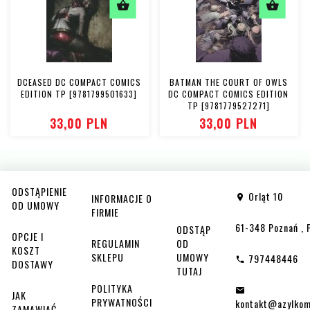
DCEASED DC COMPACT COMICS
BATMAN THE COURT OF OWLS
EDITION TP [9781799501633]
DC COMPACT COMICS EDITION
TP [9781779527271]
33,
00
PLN
33,
00
PLN
ODSTĄPIENIE
Orląt 10
INFORMACJE O
OD UMOWY
FIRMIE
61-348
Poznań
,
ODSTĄP
OPCJE I
REGULAMIN
OD
KOSZT
SKLEPU
UMOWY
797448446
DOSTAWY
TUTAJ
POLITYKA
JAK
PRYWATNOŚCI
kontakt@azylkom
ZAMAWIAĆ