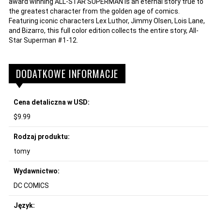
award winning ALL-STAR SUPERMAN is an eternal story true to
the greatest character from the golden age of comics.
Featuring iconic characters Lex Luthor, Jimmy Olsen, Lois Lane,
and Bizarro, this full color edition collects the entire story, All-
Star Superman #1-12.
DODATKOWE INFORMACJE
Cena detaliczna w USD:
$9.99
Rodzaj produktu:
tomy
Wydawnictwo:
DC COMICS
Język: