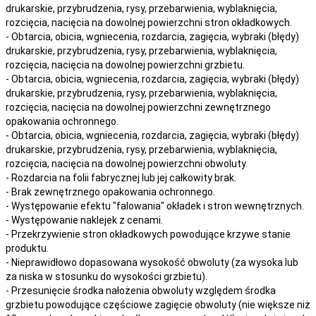
drukarskie, przybrudzenia, rysy, przebarwienia,
wyblaknięcia,
rozcięcia, nacięcia
na
dowolnej
powierzchni stron okładkowych.
- Obtarcia, obicia, wgniecenia, rozdarcia, zagięcia, wybraki (błędy)
drukarskie, przybrudzenia, rysy, przebarwienia,
wyblaknięcia,
rozcięcia, nacięcia
na
dowolnej
powierzchni grzbietu.
- Obtarcia, obicia, wgniecenia, rozdarcia, zagięcia, wybraki (błędy)
drukarskie, przybrudzenia, rysy, przebarwienia,
wyblaknięcia,
rozcięcia, nacięcia
na
dowolnej
powierzchni zewnętrznego
opakowania ochronnego.
- Obtarcia, obicia, wgniecenia, rozdarcia, zagięcia, wybraki (błędy)
drukarskie, przybrudzenia, rysy, przebarwienia,
wyblaknięcia,
rozcięcia, nacięcia
na
dowolnej
powierzchni obwoluty.
- Rozdarcia na folii fabrycznej lub jej całkowity brak.
- Brak zewnętrznego opakowania ochronnego.
- Występowanie efektu "falowania" okładek i stron wewnętrznych.
- Występowanie naklejek z cenami.
- Przekrzywienie stron okładkowych powodujące krzywe stanie
produktu.
- Nieprawidłowo dopasowana wysokość obwoluty (za wysoka lub
za niska w stosunku do wysokości grzbietu).
- Przesunięcie środka nałożenia obwoluty względem środka
grzbietu powodujące częściowe zagięcie obwoluty (nie większe niż