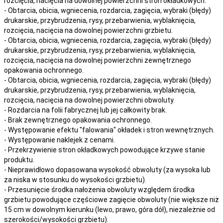
rozcięcia, nacięcia
na
dowolnej
powierzchni stron okładkowych.
- Obtarcia, obicia, wgniecenia, rozdarcia, zagięcia, wybraki (błędy)
drukarskie, przybrudzenia, rysy, przebarwienia,
wyblaknięcia,
rozcięcia, nacięcia
na
dowolnej
powierzchni grzbietu.
- Obtarcia, obicia, wgniecenia, rozdarcia, zagięcia, wybraki (błędy)
drukarskie, przybrudzenia, rysy, przebarwienia,
wyblaknięcia,
rozcięcia, nacięcia
na
dowolnej
powierzchni zewnętrznego
opakowania ochronnego.
- Obtarcia, obicia, wgniecenia, rozdarcia, zagięcia, wybraki (błędy)
drukarskie, przybrudzenia, rysy, przebarwienia,
wyblaknięcia,
rozcięcia, nacięcia
na
dowolnej
powierzchni obwoluty.
- Rozdarcia na folii fabrycznej lub jej całkowity brak.
- Brak zewnętrznego opakowania ochronnego.
- Występowanie efektu "falowania" okładek i stron wewnętrznych.
- Występowanie naklejek z cenami.
- Przekrzywienie stron okładkowych powodujące krzywe stanie
produktu.
- Nieprawidłowo dopasowana wysokość obwoluty (za wysoka lub
za niska w stosunku do wysokości grzbietu).
- Przesunięcie środka nałożenia obwoluty względem środka
grzbietu powodujące częściowe zagięcie obwoluty (nie większe niż
15 cm w dowolnym kierunku (lewo, prawo, góra dół), niezależnie od
szerokości/wysokości grzbietu).