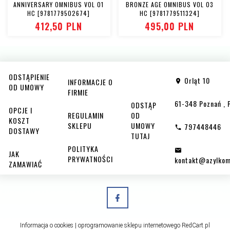
ANNIVERSARY OMNIBUS VOL 01
BRONZE AGE OMNIBUS VOL 03
HC [9781779502674]
HC [9781779511324]
412,
50
PLN
495,
00
PLN
ODSTĄPIENIE
Orląt 10
INFORMACJE O
OD UMOWY
FIRMIE
61-348
Poznań
,
ODSTĄP
OPCJE I
REGULAMIN
OD
KOSZT
SKLEPU
UMOWY
797448446
DOSTAWY
TUTAJ
POLITYKA
JAK
PRYWATNOŚCI
kontakt@azylkom
ZAMAWIAĆ
Informacja o cookies
|
oprogramowanie sklepu internetowego
RedCart.pl