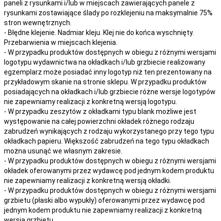
paneli z rysunkami i/lub w miejscach zawierających panele z
rysunkami zostawiające ślady po rozklejeniu na maksymalnie 75%
stron wewnętrznych.
- Błędne klejenie. Nadmiar kleju. Klej nie do końca wyschnięty.
Przebarwienia w miejscach klejenia.
- W przypadku produktów dostępnych w obiegu z różnymi wersjami
logotypu wydawnictwa na okładkach i/lub grzbiecie realizowany
egzemplarz może posiadać inny logotyp niż ten prezentowany na
przykładowym skanie na stronie sklepu. W przypadku produktów
posiadających na okładkach i/lub grzbiecie różne wersje logotypów
nie zapewniamy realizacji z konkretną wersją logotypu.
- W przypadku zeszytów z okładkami typu blank możliwe jest
występowanie na całej powierzchni okładek różnego rodzaju
zabrudzeń wynikających z rodzaju wykorzystanego przy tego typu
okładkach papieru. Większość zabrudzeń na tego typu okładkach
można usunąć we własnym zakresie.
- W przypadku produktów dostępnych w obiegu z różnymi wersjami
okładek oferowanymi przez wydawcę pod jednym kodem produktu
nie zapewniamy realizacji z konkretną wersją okładki.
- W przypadku produktów dostępnych w obiegu z różnymi wersjami
grzbietu (płaski albo wypukły) oferowanymi przez wydawcę pod
jednym kodem produktu nie zapewniamy realizacji z konkretną
wersją grzbietu.