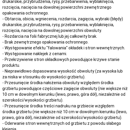
drukarskie, przybrudzenia, rysy, przebarwienia,
wyblaknięcia,
rozcięcia, nacięcia
na
dowolnej
powierzchni zewnętrznego
opakowania ochronnego.
- Obtarcia, obicia, wgniecenia, rozdarcia, zagięcia, wybraki (błędy)
drukarskie, przybrudzenia, rysy, przebarwienia,
wyblaknięcia,
rozcięcia, nacięcia
na
dowolnej
powierzchni obwoluty.
- Rozdarcia na folii fabrycznej lub jej całkowity brak.
- Brak zewnętrznego opakowania ochronnego.
- Występowanie efektu "falowania" okładek i stron wewnętrznych.
- Występowanie naklejek z cenami.
- Przekrzywienie stron okładkowych powodujące krzywe stanie
produktu.
- Nieprawidłowo dopasowana wysokość obwoluty (za wysoka lub
za niska w stosunku do wysokości grzbietu).
- Przesunięcie środka nałożenia obwoluty względem środka
grzbietu powodujące częściowe zagięcie obwoluty (nie większe niż
10 cm w dowolnym kierunku (lewo, prawo, góra dół), niezależnie od
szerokości/wysokości grzbietu).
- Przesunięcie środka treści nadruku na grzbiecie względem
środka grzbietu (nie większe niż 10 cm w dowolnym kierunku (lewo,
prawo, góra dół), niezależnie od szerokości/wysokości grzbietu).
- Oderwanie stron wewnętrznych od grzbietu z powodu słabego
klejenia.