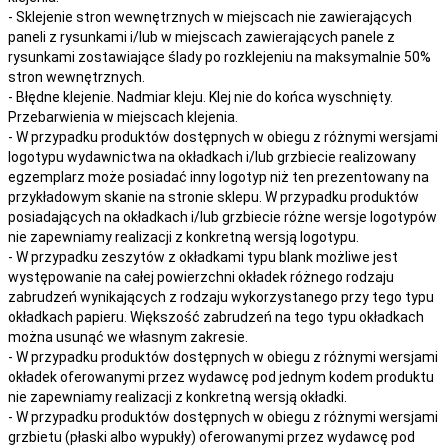
- Sklejenie stron wewnętrznych w miejscach nie zawierających
paneli z rysunkami i/lub w miejscach zawierających panele z
rysunkami zostawiające ślady po rozklejeniu na maksymalnie 50%
stron wewnętrznych.
- Błędne klejenie. Nadmiar kleju. Klej nie do końca wyschnięty.
Przebarwienia w miejscach klejenia.
- W przypadku produktów dostępnych w obiegu z różnymi wersjami
logotypu wydawnictwa na okładkach i/lub grzbiecie realizowany
egzemplarz może posiadać inny logotyp niż ten prezentowany na
przykładowym skanie na stronie sklepu. W przypadku produktów
posiadających na okładkach i/lub grzbiecie różne wersje logotypów
nie zapewniamy realizacji z konkretną wersją logotypu.
- W przypadku zeszytów z okładkami typu blank możliwe jest
występowanie na całej powierzchni okładek różnego rodzaju
zabrudzeń wynikających z rodzaju wykorzystanego przy tego typu
okładkach papieru. Większość zabrudzeń na tego typu okładkach
można usunąć we własnym zakresie.
- W przypadku produktów dostępnych w obiegu z różnymi wersjami
okładek oferowanymi przez wydawcę pod jednym kodem produktu
nie zapewniamy realizacji z konkretną wersją okładki.
- W przypadku produktów dostępnych w obiegu z różnymi wersjami
grzbietu (płaski albo wypukły) oferowanymi przez wydawcę pod