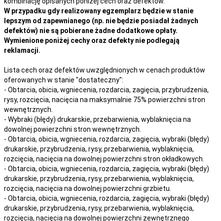
kombinację opisanych poniżej cech oraz defektów.
W przypadku gdy realizowany egzemplarz będzie w stanie
lepszym od zapewnianego (np. nie będzie posiadał żadnych
defektów) nie są pobierane żadne dodatkowe opłaty.
Wymienione poniżej cechy oraz defekty nie podlegają
reklamacji.
Lista cech oraz defektów uwzględnionych w cenach produktów
oferowanych w stanie "dostateczny":
- Obtarcia, obicia, wgniecenia, rozdarcia, zagięcia, przybrudzenia,
rysy, rozcięcia, nacięcia na maksymalnie 75% powierzchni stron
wewnętrznych.
- Wybraki (błędy) drukarskie, przebarwienia, wyblaknięcia na
dowolnej powierzchni stron wewnętrznych.
- Obtarcia, obicia, wgniecenia, rozdarcia, zagięcia, wybraki (błędy)
drukarskie, przybrudzenia, rysy, przebarwienia,
wyblaknięcia,
rozcięcia, nacięcia
na
dowolnej
powierzchni stron okładkowych.
- Obtarcia, obicia, wgniecenia, rozdarcia, zagięcia, wybraki (błędy)
drukarskie, przybrudzenia, rysy, przebarwienia,
wyblaknięcia,
rozcięcia, nacięcia
na
dowolnej
powierzchni grzbietu.
- Obtarcia, obicia, wgniecenia, rozdarcia, zagięcia, wybraki (błędy)
drukarskie, przybrudzenia, rysy, przebarwienia,
wyblaknięcia,
rozcięcia, nacięcia
na
dowolnej
powierzchni zewnętrznego