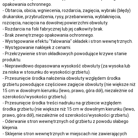
opakowania ochronnego.
- Obtarcia, obicia, wgniecenia, rozdarcia, zagięcia, wybraki (błędy)
drukarskie, przybrudzenia, rysy, przebarwienia,
wyblaknięcia,
rozcięcia, nacięcia
na
dowolnej
powierzchni obwoluty.
- Rozdarcia na folii fabrycznej lub jej całkowity brak.
- Brak zewnętrznego opakowania ochronnego.
- Występowanie efektu "falowania" okładek i stron wewnętrznych.
- Występowanie naklejek z cenami.
- Przekrzywienie stron okładkowych powodujące krzywe stanie
produktu.
- Nieprawidłowo dopasowana wysokość obwoluty (za wysoka lub
za niska w stosunku do wysokości grzbietu).
- Przesunięcie środka nałożenia obwoluty względem środka
grzbietu powodujące częściowe zagięcie obwoluty (nie większe niż
15 cm w dowolnym kierunku (lewo, prawo, góra dół), niezależnie od
szerokości/wysokości grzbietu).
- Przesunięcie środka treści nadruku na grzbiecie względem
środka grzbietu (nie większe niż 15 cm w dowolnym kierunku (lewo,
prawo, góra dół), niezależnie od szerokości/wysokości grzbietu).
- Oderwanie stron wewnętrznych od grzbietu z powodu słabego
klejenia.
- Sklejenie stron wewnętrznych w miejscach nie zawierających