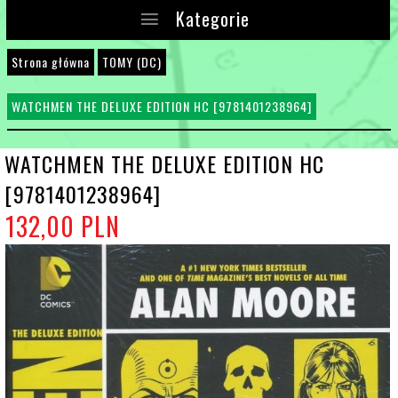
Kategorie
Strona główna
TOMY (DC)
WATCHMEN THE DELUXE EDITION HC [9781401238964]
WATCHMEN THE DELUXE EDITION HC
[9781401238964]
132,
00
PLN