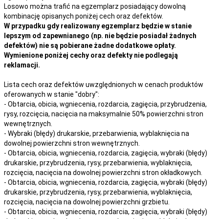
Losowo można trafić na egzemplarz posiadający dowolną
kombinację opisanych poniżej cech oraz defektów.
W przypadku gdy realizowany egzemplarz będzie w stanie
lepszym od zapewnianego (np. nie będzie posiadał żadnych
defektów) nie są pobierane żadne dodatkowe opłaty.
Wymienione poniżej cechy oraz defekty nie podlegają
reklamacji.
Lista cech oraz defektów uwzględnionych w cenach produktów
oferowanych w stanie "dobry":
- Obtarcia, obicia, wgniecenia, rozdarcia, zagięcia, przybrudzenia,
rysy, rozcięcia, nacięcia na maksymalnie 50% powierzchni stron
wewnętrznych.
- Wybraki (błędy) drukarskie, przebarwienia, wyblaknięcia na
dowolnej powierzchni stron wewnętrznych.
- Obtarcia, obicia, wgniecenia, rozdarcia, zagięcia, wybraki (błędy)
drukarskie, przybrudzenia, rysy, przebarwienia,
wyblaknięcia,
rozcięcia, nacięcia
na
dowolnej
powierzchni stron okładkowych.
- Obtarcia, obicia, wgniecenia, rozdarcia, zagięcia, wybraki (błędy)
drukarskie, przybrudzenia, rysy, przebarwienia,
wyblaknięcia,
rozcięcia, nacięcia
na
dowolnej
powierzchni grzbietu.
- Obtarcia, obicia, wgniecenia, rozdarcia, zagięcia, wybraki (błędy)