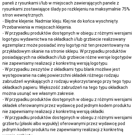
paneli z rysunkami i/lub w miejscach zawierających panele z
rysunkami zostawiające ślady po rozklejeniu na maksymalnie 75%
stron wewnętrznych.
- Błędne klejenie. Nadmiar kleju. Klej nie do końca wyschnięty.
Przebarwienia w miejscach klejenia.
- W przypadku produktów dostępnych w obiegu z różnymi wersjami
logotypu wydawnictwa na okładkach i/lub grzbiecie realizowany
egzemplarz może posiadać inny logotyp niż ten prezentowany na
przykładowym skanie na stronie sklepu. W przypadku produktów
posiadających na okładkach i/lub grzbiecie różne wersje logotypów
nie zapewniamy realizacji z konkretną wersją logotypu.
- W przypadku zeszytów z okładkami typu blank możliwe jest
występowanie na całej powierzchni okładek różnego rodzaju
zabrudzeń wynikających z rodzaju wykorzystanego przy tego typu
okładkach papieru. Większość zabrudzeń na tego typu okładkach
można usunąć we własnym zakresie.
- W przypadku produktów dostępnych w obiegu z różnymi wersjami
okładek oferowanymi przez wydawcę pod jednym kodem produktu
nie zapewniamy realizacji z konkretną wersją okładki.
- W przypadku produktów dostępnych w obiegu z różnymi wersjami
grzbietu (płaski albo wypukły) oferowanymi przez wydawcę pod
jednym kodem produktu nie zapewniamy realizacji z konkretną