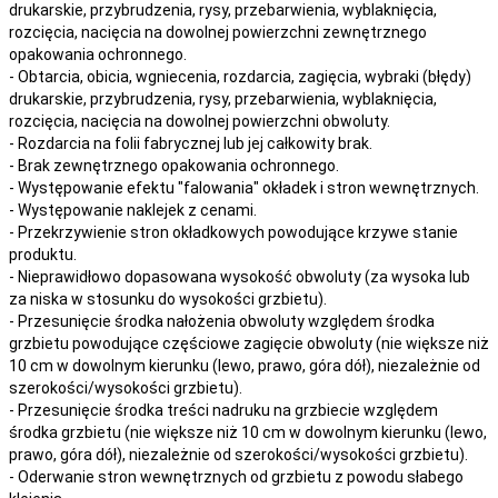
drukarskie, przybrudzenia, rysy, przebarwienia,
wyblaknięcia,
rozcięcia, nacięcia
na
dowolnej
powierzchni zewnętrznego
opakowania ochronnego.
- Obtarcia, obicia, wgniecenia, rozdarcia, zagięcia, wybraki (błędy)
drukarskie, przybrudzenia, rysy, przebarwienia,
wyblaknięcia,
rozcięcia, nacięcia
na
dowolnej
powierzchni obwoluty.
- Rozdarcia na folii fabrycznej lub jej całkowity brak.
- Brak zewnętrznego opakowania ochronnego.
- Występowanie efektu "falowania" okładek i stron wewnętrznych.
- Występowanie naklejek z cenami.
- Przekrzywienie stron okładkowych powodujące krzywe stanie
produktu.
- Nieprawidłowo dopasowana wysokość obwoluty (za wysoka lub
za niska w stosunku do wysokości grzbietu).
- Przesunięcie środka nałożenia obwoluty względem środka
grzbietu powodujące częściowe zagięcie obwoluty (nie większe niż
10 cm w dowolnym kierunku (lewo, prawo, góra dół), niezależnie od
szerokości/wysokości grzbietu).
- Przesunięcie środka treści nadruku na grzbiecie względem
środka grzbietu (nie większe niż 10 cm w dowolnym kierunku (lewo,
prawo, góra dół), niezależnie od szerokości/wysokości grzbietu).
- Oderwanie stron wewnętrznych od grzbietu z powodu słabego