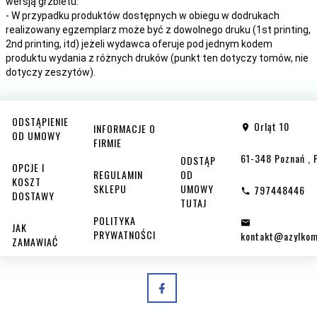
wersją grzbietu.
- W przypadku produktów dostępnych w obiegu w dodrukach
realizowany egzemplarz może być z dowolnego druku (1st printing,
2nd printing, itd) jeżeli wydawca oferuje pod jednym kodem
produktu wydania z różnych druków (punkt ten dotyczy tomów, nie
dotyczy zeszytów).
ODSTĄPIENIE
Orląt 10
INFORMACJE O
OD UMOWY
FIRMIE
61-348
Poznań
,
ODSTĄP
OPCJE I
REGULAMIN
OD
KOSZT
SKLEPU
UMOWY
797448446
DOSTAWY
TUTAJ
POLITYKA
JAK
PRYWATNOŚCI
kontakt@azylkom
ZAMAWIAĆ