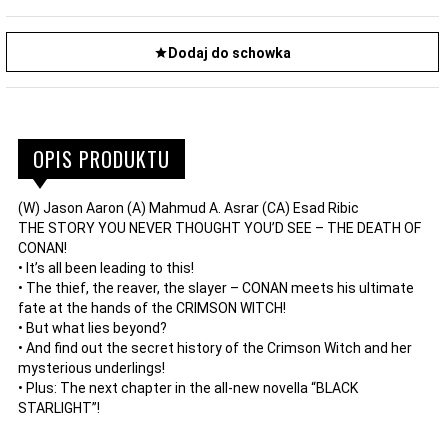
Dodaj do schowka
OPIS PRODUKTU
(W) Jason Aaron (A) Mahmud A. Asrar (CA) Esad Ribic
THE STORY YOU NEVER THOUGHT YOU’D SEE – THE DEATH OF
CONAN!
• It’s all been leading to this!
• The thief, the reaver, the slayer – CONAN meets his ultimate
fate at the hands of the CRIMSON WITCH!
• But what lies beyond?
• And find out the secret history of the Crimson Witch and her
mysterious underlings!
• Plus: The next chapter in the all-new novella “BLACK
STARLIGHT”!