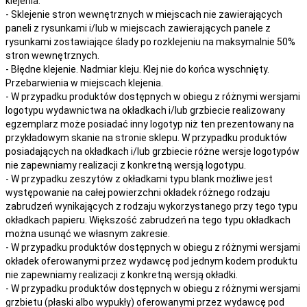
klejenia.
- Sklejenie stron wewnętrznych w miejscach nie zawierających
paneli z rysunkami i/lub w miejscach zawierających panele z
rysunkami zostawiające ślady po rozklejeniu na maksymalnie 50%
stron wewnętrznych.
- Błędne klejenie. Nadmiar kleju. Klej nie do końca wyschnięty.
Przebarwienia w miejscach klejenia.
- W przypadku produktów dostępnych w obiegu z różnymi wersjami
logotypu wydawnictwa na okładkach i/lub grzbiecie realizowany
egzemplarz może posiadać inny logotyp niż ten prezentowany na
przykładowym skanie na stronie sklepu. W przypadku produktów
posiadających na okładkach i/lub grzbiecie różne wersje logotypów
nie zapewniamy realizacji z konkretną wersją logotypu.
- W przypadku zeszytów z okładkami typu blank możliwe jest
występowanie na całej powierzchni okładek różnego rodzaju
zabrudzeń wynikających z rodzaju wykorzystanego przy tego typu
okładkach papieru. Większość zabrudzeń na tego typu okładkach
można usunąć we własnym zakresie.
- W przypadku produktów dostępnych w obiegu z różnymi wersjami
okładek oferowanymi przez wydawcę pod jednym kodem produktu
nie zapewniamy realizacji z konkretną wersją okładki.
- W przypadku produktów dostępnych w obiegu z różnymi wersjami
grzbietu (płaski albo wypukły) oferowanymi przez wydawcę pod