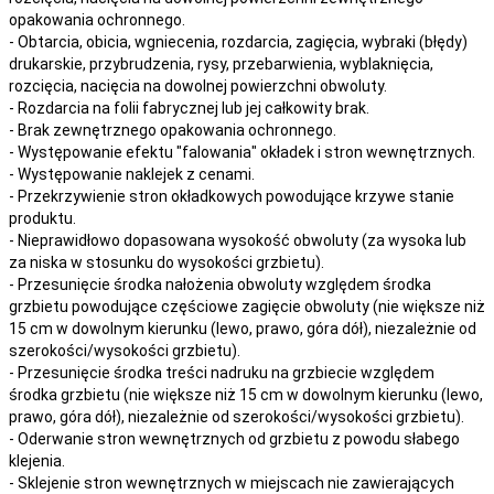
opakowania ochronnego.
- Obtarcia, obicia, wgniecenia, rozdarcia, zagięcia, wybraki (błędy)
drukarskie, przybrudzenia, rysy, przebarwienia,
wyblaknięcia,
rozcięcia, nacięcia
na
dowolnej
powierzchni obwoluty.
- Rozdarcia na folii fabrycznej lub jej całkowity brak.
- Brak zewnętrznego opakowania ochronnego.
- Występowanie efektu "falowania" okładek i stron wewnętrznych.
- Występowanie naklejek z cenami.
- Przekrzywienie stron okładkowych powodujące krzywe stanie
produktu.
- Nieprawidłowo dopasowana wysokość obwoluty (za wysoka lub
za niska w stosunku do wysokości grzbietu).
- Przesunięcie środka nałożenia obwoluty względem środka
grzbietu powodujące częściowe zagięcie obwoluty (nie większe niż
15 cm w dowolnym kierunku (lewo, prawo, góra dół), niezależnie od
szerokości/wysokości grzbietu).
- Przesunięcie środka treści nadruku na grzbiecie względem
środka grzbietu (nie większe niż 15 cm w dowolnym kierunku (lewo,
prawo, góra dół), niezależnie od szerokości/wysokości grzbietu).
- Oderwanie stron wewnętrznych od grzbietu z powodu słabego
klejenia.
- Sklejenie stron wewnętrznych w miejscach nie zawierających