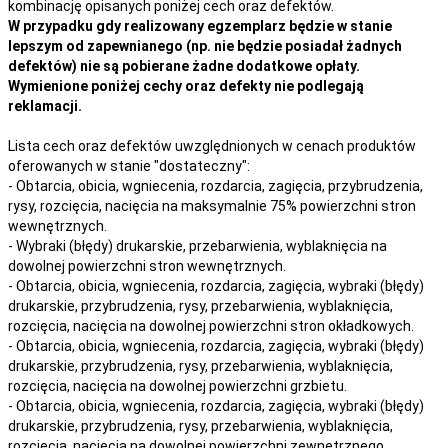
kombinację opisanych poniżej cech oraz defektów.
W przypadku gdy realizowany egzemplarz będzie w stanie
lepszym od zapewnianego (np. nie będzie posiadał żadnych
defektów) nie są pobierane żadne dodatkowe opłaty.
Wymienione poniżej cechy oraz defekty nie podlegają
reklamacji.
Lista cech oraz defektów uwzględnionych w cenach produktów
oferowanych w stanie "dostateczny":
- Obtarcia, obicia, wgniecenia, rozdarcia, zagięcia, przybrudzenia,
rysy, rozcięcia, nacięcia na maksymalnie 75% powierzchni stron
wewnętrznych.
- Wybraki (błędy) drukarskie, przebarwienia, wyblaknięcia na
dowolnej powierzchni stron wewnętrznych.
- Obtarcia, obicia, wgniecenia, rozdarcia, zagięcia, wybraki (błędy)
drukarskie, przybrudzenia, rysy, przebarwienia,
wyblaknięcia,
rozcięcia, nacięcia
na
dowolnej
powierzchni stron okładkowych.
- Obtarcia, obicia, wgniecenia, rozdarcia, zagięcia, wybraki (błędy)
drukarskie, przybrudzenia, rysy, przebarwienia,
wyblaknięcia,
rozcięcia, nacięcia
na
dowolnej
powierzchni grzbietu.
- Obtarcia, obicia, wgniecenia, rozdarcia, zagięcia, wybraki (błędy)
drukarskie, przybrudzenia, rysy, przebarwienia,
wyblaknięcia,
rozcięcia, nacięcia
na
dowolnej
powierzchni zewnętrznego