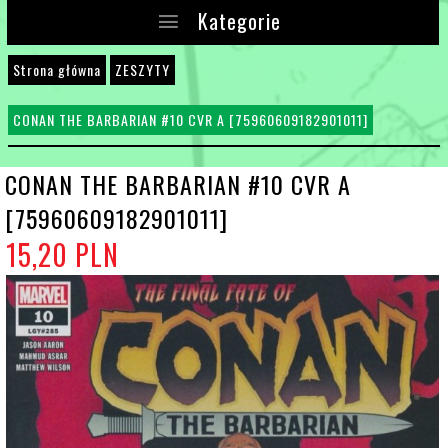
Kategorie
Strona główna
ZESZYTY
CONAN THE BARBARIAN #10 CVR A [75960609182901011]
CONAN THE BARBARIAN #10 CVR A
[75960609182901011]
15,
20
PLN