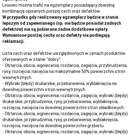
Losowo można trafić na egzemplarz posiadający dowolną
kombinację opisanych poniżej cech oraz defektów.
W przypadku gdy realizowany egzemplarz będzie w stanie
lepszym od zapewnianego (np. nie będzie posiadał żadnych
defektów) nie są pobierane żadne dodatkowe opłaty.
Wymienione poniżej cechy oraz defekty nie podlegają
reklamacji.
Lista cech oraz defektów uwzględnionych w cenach produktów
oferowanych w stanie "dobry":
- Obtarcia, obicia, wgniecenia, rozdarcia, zagięcia, przybrudzenia,
rysy, rozcięcia, nacięcia na maksymalnie 50% powierzchni stron
wewnętrznych.
- Wybraki (błędy) drukarskie, przebarwienia, wyblaknięcia na
dowolnej powierzchni stron wewnętrznych.
- Obtarcia, obicia, wgniecenia, rozdarcia, zagięcia, wybraki (błędy)
drukarskie, przybrudzenia, rysy, przebarwienia,
wyblaknięcia,
rozcięcia, nacięcia
na
dowolnej
powierzchni stron okładkowych.
- Obtarcia, obicia, wgniecenia, rozdarcia, zagięcia, wybraki (błędy)
drukarskie, przybrudzenia, rysy, przebarwienia,
wyblaknięcia,
rozcięcia, nacięcia
na
dowolnej
powierzchni grzbietu.
- Obtarcia, obicia, wgniecenia, rozdarcia, zagięcia, wybraki (błędy)