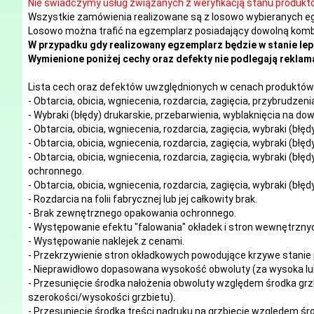
Nie świadczymy usług związanych z weryfikacją stanu produkt
Wszystkie zamówienia realizowane są z losowo wybieranych e
Losowo można trafić na egzemplarz posiadający dowolną kombi
W przypadku gdy realizowany egzemplarz będzie w stanie lep
Wymienione poniżej cechy oraz defekty nie podlegają reklama
Lista cech oraz defektów uwzględnionych w cenach produktów 
- Obtarcia, obicia, wgniecenia, rozdarcia, zagięcia, przybrudze
- Wybraki (błędy) drukarskie, przebarwienia, wyblaknięcia na d
- Obtarcia, obicia, wgniecenia, rozdarcia, zagięcia, wybraki (błę
- Obtarcia, obicia, wgniecenia, rozdarcia, zagięcia, wybraki (błę
- Obtarcia, obicia, wgniecenia, rozdarcia, zagięcia, wybraki (błę
ochronnego.
- Obtarcia, obicia, wgniecenia, rozdarcia, zagięcia, wybraki (błę
- Rozdarcia na folii fabrycznej lub jej całkowity brak.
- Brak zewnętrznego opakowania ochronnego.
- Występowanie efektu "falowania" okładek i stron wewnętrzny
- Występowanie naklejek z cenami.
- Przekrzywienie stron okładkowych powodujące krzywe stanie 
- Nieprawidłowo dopasowana wysokość obwoluty (za wysoka lub
- Przesunięcie środka nałożenia obwoluty względem środka grzb
szerokości/wysokości grzbietu).
- Przesunięcie środka treści nadruku na grzbiecie względem śro