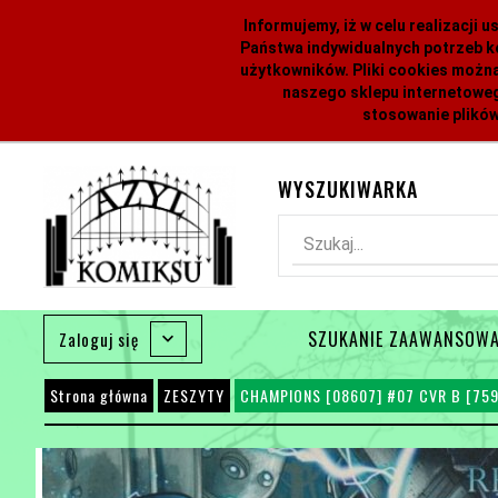
Informujemy, iż w celu realizacji
Państwa indywidualnych potrzeb k
użytkowników. Pliki cookies można
naszego sklepu internetoweg
stosowanie plików
WYSZUKIWARKA
Szukaj...
SZUKANIE ZAAWANSOW
Zaloguj się
Strona główna
ZESZYTY
CHAMPIONS [08607] #07 CVR B [75