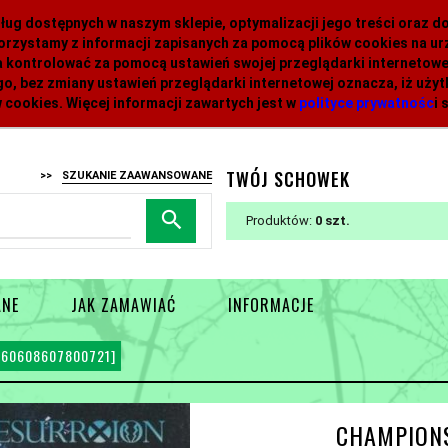
 usług dostępnych w naszym sklepie, optymalizacji jego treści oraz 
orzystamy z informacji zapisanych za pomocą plików cookies na 
 kontrolować za pomocą ustawień swojej przeglądarki internetowej
o, bez zmiany ustawień przeglądarki internetowej oznacza, iż uży
 cookies. Więcej informacji zawartych jest w
polityce prywatnośc
i
s
TWÓJ SCHOWEK
>>
SZUKANIE ZAAWANSOWANE
Produktów:
0
ANE
JAK ZAMAWIAĆ
INFORMACJE
960608607800721]
CHAMPIONS