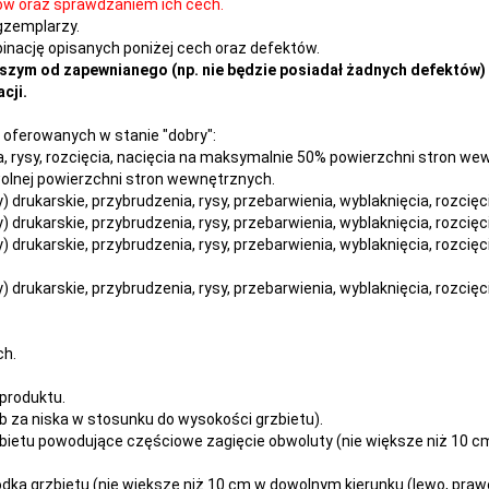
ów oraz sprawdzaniem ich cech.
gzemplarzy.
nację opisanych poniżej cech oraz defektów.
szym od zapewnianego (np. nie będzie posiadał żadnych defektów) 
cji.
oferowanych w stanie "dobry":
nia, rysy, rozcięcia, nacięcia na maksymalnie 50% powierzchni stron w
owolnej powierzchni stron wewnętrznych.
dy) drukarskie, przybrudzenia, rysy, przebarwienia,
wyblaknięcia, rozcięc
dy) drukarskie, przybrudzenia, rysy, przebarwienia,
wyblaknięcia, rozcięc
dy) drukarskie, przybrudzenia, rysy, przebarwienia,
wyblaknięcia, rozcięc
dy) drukarskie, przybrudzenia, rysy, przebarwienia,
wyblaknięcia, rozcięc
ch.
produktu.
 za niska w stosunku do wysokości grzbietu).
ietu powodujące częściowe zagięcie obwoluty (nie większe niż 10 cm 
dka grzbietu (nie większe niż 10 cm w dowolnym kierunku (lewo, prawo