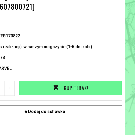
607800721]
N
FEB170822
realizacji):
w naszym magazynie (1-5 dni rob.)
78
ARVEL
KUP TERAZ!
Dodaj do schowka