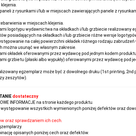
klejenia.
paneli z rysunkami i/lub w miejscach zawierających panele z rysunka
rzebarwienia w miejscach klejenia.
ami logotypu wydawnictwa na okładkach i/lub grzbiecie realizowany 
ów posiadających na okładkach i/lub grzbiecie różne wersje logotypów
ystępowanie na całej powierzchni okładek różnego rodzaju zabrudzeń
ach można usunąć we własnym zakresie.
ami okładek oferowanymi przez wydawcę pod jednym kodem produktu ni
mi grzbietu (płaski albo wypukły) oferowanymi przez wydawcę pod j
izowany egzemplarz może być z dowolnego druku (1st printing, 2nd pr
czy zeszytów).
TANIE
dostateczny
TKOWE INFORMACJE na stronie każdego produktu.
występowanie wszystkich wymienionych poniżej defektów oraz dowol
ów oraz sprawdzaniem ich cech.
gzemplarzy.
nację opisanych poniżej cech oraz defektów.