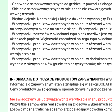
- Oderwanie stron wewnętrznych od grzbietu z powodu słabego 
- Sklejenie stron wewnętrznych w miejscach nie zawierających 
wewnętrznych.
- Błędne klejenie. Nadmiar kleju. Klej nie do końca wyschnięty. P
- W przypadku produktów dostępnych w obiegu z różnymi wersj
na przykładowym skanie na stronie sklepu. W przypadku produkt
- W przypadku zeszytów z okładkami typu blank możliwe jest w
okładkach papieru. Większość zabrudzeń na tego typu okładk
- W przypadku produktów dostępnych w obiegu z różnymi wersj
- W przypadku produktów dostępnych w obiegu z różnymi wersja
wersją grzbietu.
- W przypadku produktów dostępnych w obiegu w dodrukach real
wydania z różnych druków (punkt ten dotyczy tomów, nie doty
INFORMACJE DOTYCZĄCE PRODUKTÓW ZAPEWNIANYCH W S
Informacja o zapewnianym stanie znajduje się w sekcji DODA
Ceny produktów uwzględniają w sposób domyślny jednoczesne 
Nie świadczymy usług związanych z weryfikacją stanu produkt
Wszystkie zamówienia realizowane są z losowo wybieranych e
Losowo można trafić na egzemplarz posiadający dowolną kombi