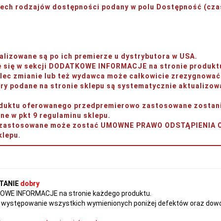
rzech rodzajów dostępności podany w polu
Dostępność (czas
lizowane są po ich premierze u dystrybutora w USA.
je się w sekcji DODATKOWE INFORMACJE na stronie produkt
ec zmianie lub też wydawca może całkowicie zrezygnować 
y podane na stronie sklepu są systematycznie aktualizow
produktu oferowanego przedpremierowo zastosowane zos
w pkt 9 regulaminu sklepu.
ery zastosowane może zostać UMOWNE PRAWO ODSTĄPIENI
lepu.
TANIE
dobry
TKOWE INFORMACJE na stronie każdego produktu.
występowanie wszystkich wymienionych poniżej defektów oraz dowol