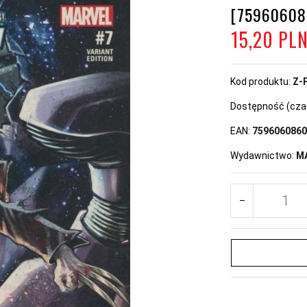
[75960608
15,
20
PL
Kod produktu:
Z-
Dostępność (czas 
EAN:
7596060860
Wydawnictwo:
M