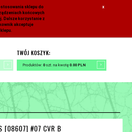
dostosowania sklepu do
x
urządzeniach końcowych
. Dalsze korzystanie z
tkownik akceptuje
klepu.
TWÓJ KOSZYK:
Produktów:
0
szt.
na kwotę
0.00
PLN
 [08607] #07 CVR B