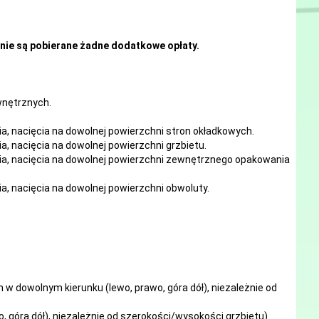
nie są pobierane żadne dodatkowe opłaty.
ewnętrznych.
ia, nacięcia
na
dowolnej
powierzchni stron okładkowych.
ia, nacięcia
na
dowolnej
powierzchni grzbietu.
ia, nacięcia
na
dowolnej
powierzchni zewnętrznego opakowania
ia, nacięcia
na
dowolnej
powierzchni obwoluty.
w dowolnym kierunku (lewo, prawo, góra dół), niezależnie od
, góra dół), niezależnie od szerokości/wysokości grzbietu).