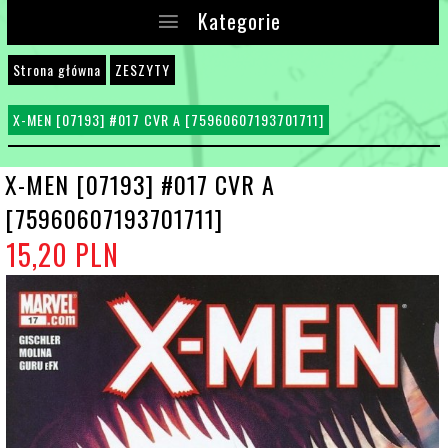
Kategorie
Strona główna
ZESZYTY
X-MEN [07193] #017 CVR A [75960607193701711]
X-MEN [07193] #017 CVR A
[75960607193701711]
15,
20
PLN