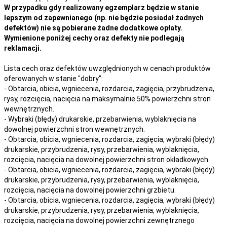
W przypadku gdy realizowany egzemplarz będzie w stanie
lepszym od zapewnianego (np. nie będzie posiadał żadnych
defektów) nie są pobierane żadne dodatkowe opłaty.
Wymienione poniżej cechy oraz defekty nie podlegają
reklamacji.
Lista cech oraz defektów uwzględnionych w cenach produktów
oferowanych w stanie "dobry":
- Obtarcia, obicia, wgniecenia, rozdarcia, zagięcia, przybrudzenia,
rysy, rozcięcia, nacięcia na maksymalnie 50% powierzchni stron
wewnętrznych.
- Wybraki (błędy) drukarskie, przebarwienia, wyblaknięcia na
dowolnej powierzchni stron wewnętrznych.
- Obtarcia, obicia, wgniecenia, rozdarcia, zagięcia, wybraki (błędy)
drukarskie, przybrudzenia, rysy, przebarwienia,
wyblaknięcia,
rozcięcia, nacięcia
na
dowolnej
powierzchni stron okładkowych.
- Obtarcia, obicia, wgniecenia, rozdarcia, zagięcia, wybraki (błędy)
drukarskie, przybrudzenia, rysy, przebarwienia,
wyblaknięcia,
rozcięcia, nacięcia
na
dowolnej
powierzchni grzbietu.
- Obtarcia, obicia, wgniecenia, rozdarcia, zagięcia, wybraki (błędy)
drukarskie, przybrudzenia, rysy, przebarwienia,
wyblaknięcia,
rozcięcia, nacięcia
na
dowolnej
powierzchni zewnętrznego