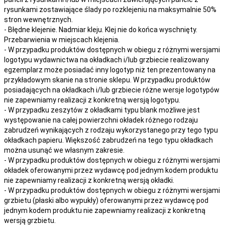
rysunkami zostawiające ślady po rozklejeniu na maksymalnie 50%
stron wewnętrznych.
- Błędne klejenie. Nadmiar kleju. Klej nie do końca wyschnięty.
Przebarwienia w miejscach klejenia.
- W przypadku produktów dostępnych w obiegu z różnymi wersjami
logotypu wydawnictwa na okładkach i/lub grzbiecie realizowany
egzemplarz może posiadać inny logotyp niż ten prezentowany na
przykładowym skanie na stronie sklepu. W przypadku produktów
posiadających na okładkach i/lub grzbiecie różne wersje logotypów
nie zapewniamy realizacji z konkretną wersją logotypu.
- W przypadku zeszytów z okładkami typu blank możliwe jest
występowanie na całej powierzchni okładek różnego rodzaju
zabrudzeń wynikających z rodzaju wykorzystanego przy tego typu
okładkach papieru. Większość zabrudzeń na tego typu okładkach
można usunąć we własnym zakresie.
- W przypadku produktów dostępnych w obiegu z różnymi wersjami
okładek oferowanymi przez wydawcę pod jednym kodem produktu
nie zapewniamy realizacji z konkretną wersją okładki.
- W przypadku produktów dostępnych w obiegu z różnymi wersjami
grzbietu (płaski albo wypukły) oferowanymi przez wydawcę pod
jednym kodem produktu nie zapewniamy realizacji z konkretną
wersją grzbietu.