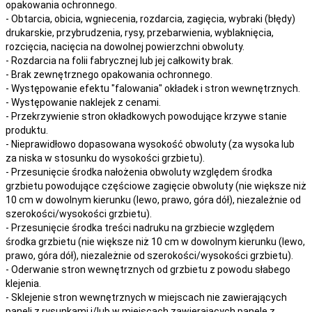
opakowania ochronnego.
- Obtarcia, obicia, wgniecenia, rozdarcia, zagięcia, wybraki (błędy)
drukarskie, przybrudzenia, rysy, przebarwienia,
wyblaknięcia,
rozcięcia, nacięcia
na
dowolnej
powierzchni obwoluty.
- Rozdarcia na folii fabrycznej lub jej całkowity brak.
- Brak zewnętrznego opakowania ochronnego.
- Występowanie efektu "falowania" okładek i stron wewnętrznych.
- Występowanie naklejek z cenami.
- Przekrzywienie stron okładkowych powodujące krzywe stanie
produktu.
- Nieprawidłowo dopasowana wysokość obwoluty (za wysoka lub
za niska w stosunku do wysokości grzbietu).
- Przesunięcie środka nałożenia obwoluty względem środka
grzbietu powodujące częściowe zagięcie obwoluty (nie większe niż
10 cm w dowolnym kierunku (lewo, prawo, góra dół), niezależnie od
szerokości/wysokości grzbietu).
- Przesunięcie środka treści nadruku na grzbiecie względem
środka grzbietu (nie większe niż 10 cm w dowolnym kierunku (lewo,
prawo, góra dół), niezależnie od szerokości/wysokości grzbietu).
- Oderwanie stron wewnętrznych od grzbietu z powodu słabego
klejenia.
- Sklejenie stron wewnętrznych w miejscach nie zawierających
paneli z rysunkami i/lub w miejscach zawierających panele z