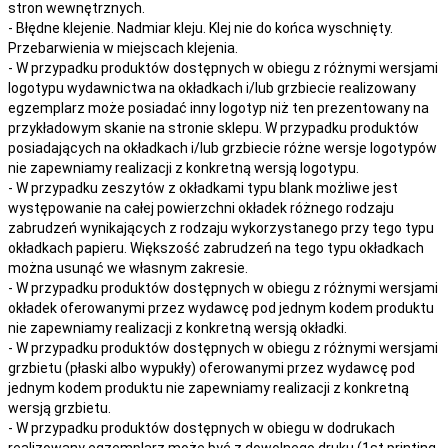
stron wewnętrznych.
- Błędne klejenie. Nadmiar kleju. Klej nie do końca wyschnięty.
Przebarwienia w miejscach klejenia.
- W przypadku produktów dostępnych w obiegu z różnymi wersjami
logotypu wydawnictwa na okładkach i/lub grzbiecie realizowany
egzemplarz może posiadać inny logotyp niż ten prezentowany na
przykładowym skanie na stronie sklepu. W przypadku produktów
posiadających na okładkach i/lub grzbiecie różne wersje logotypów
nie zapewniamy realizacji z konkretną wersją logotypu.
- W przypadku zeszytów z okładkami typu blank możliwe jest
występowanie na całej powierzchni okładek różnego rodzaju
zabrudzeń wynikających z rodzaju wykorzystanego przy tego typu
okładkach papieru. Większość zabrudzeń na tego typu okładkach
można usunąć we własnym zakresie.
- W przypadku produktów dostępnych w obiegu z różnymi wersjami
okładek oferowanymi przez wydawcę pod jednym kodem produktu
nie zapewniamy realizacji z konkretną wersją okładki.
- W przypadku produktów dostępnych w obiegu z różnymi wersjami
grzbietu (płaski albo wypukły) oferowanymi przez wydawcę pod
jednym kodem produktu nie zapewniamy realizacji z konkretną
wersją grzbietu.
- W przypadku produktów dostępnych w obiegu w dodrukach
realizowany egzemplarz może być z dowolnego druku (1st printing,