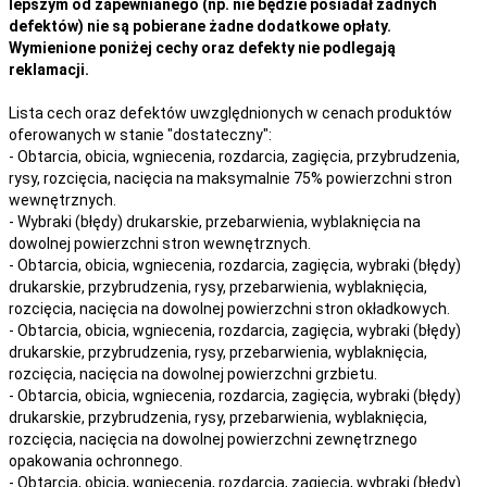
lepszym od zapewnianego (np. nie będzie posiadał żadnych
defektów) nie są pobierane żadne dodatkowe opłaty.
Wymienione poniżej cechy oraz defekty nie podlegają
reklamacji.
Lista cech oraz defektów uwzględnionych w cenach produktów
oferowanych w stanie "dostateczny":
- Obtarcia, obicia, wgniecenia, rozdarcia, zagięcia, przybrudzenia,
rysy, rozcięcia, nacięcia na maksymalnie 75% powierzchni stron
wewnętrznych.
- Wybraki (błędy) drukarskie, przebarwienia, wyblaknięcia na
dowolnej powierzchni stron wewnętrznych.
- Obtarcia, obicia, wgniecenia, rozdarcia, zagięcia, wybraki (błędy)
drukarskie, przybrudzenia, rysy, przebarwienia,
wyblaknięcia,
rozcięcia, nacięcia
na
dowolnej
powierzchni stron okładkowych.
- Obtarcia, obicia, wgniecenia, rozdarcia, zagięcia, wybraki (błędy)
drukarskie, przybrudzenia, rysy, przebarwienia,
wyblaknięcia,
rozcięcia, nacięcia
na
dowolnej
powierzchni grzbietu.
- Obtarcia, obicia, wgniecenia, rozdarcia, zagięcia, wybraki (błędy)
drukarskie, przybrudzenia, rysy, przebarwienia,
wyblaknięcia,
rozcięcia, nacięcia
na
dowolnej
powierzchni zewnętrznego
opakowania ochronnego.
- Obtarcia, obicia, wgniecenia, rozdarcia, zagięcia, wybraki (błędy)