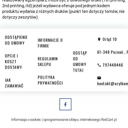
2nd printing, itd) jeżeli wydawca oferuje pod jednym kodem
produktu wydania z różnych druków (punkt ten dotyczy tomów, nie
dotyczy zeszytów).
ODSTĄPIENIE
Orląt 10
INFORMACJE O
OD UMOWY
FIRMIE
61-348
Poznań
,
ODSTĄP
OPCJE I
REGULAMIN
OD
KOSZT
SKLEPU
UMOWY
797448446
DOSTAWY
TUTAJ
POLITYKA
JAK
PRYWATNOŚCI
kontakt@azylkom
ZAMAWIAĆ
Informacja o cookies
|
oprogramowanie sklepu internetowego
RedCart.pl