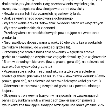
drukarskie, przybrudzenia, rysy, przebarwienia,
wyblaknięcia,
rozcięcia, nacięcia
na
dowolnej
powierzchni obwoluty.
- Rozdarcia na folii fabrycznej lub jej całkowity brak.
- Brak zewnętrznego opakowania ochronnego.
- Występowanie efektu "falowania" okładek i stron wewnętrznych.
- Występowanie naklejek z cenami.
- Przekrzywienie stron okładkowych powodujące krzywe stanie
produktu.
- Nieprawidłowo dopasowana wysokość obwoluty (za wysoka lub
za niska w stosunku do wysokości grzbietu).
- Przesunięcie środka nałożenia obwoluty względem środka
grzbietu powodujące częściowe zagięcie obwoluty (nie większe niż
15 cm w dowolnym kierunku (lewo, prawo, góra dół), niezależnie od
szerokości/wysokości grzbietu).
- Przesunięcie środka treści nadruku na grzbiecie względem
środka grzbietu (nie większe niż 15 cm w dowolnym kierunku (lewo,
prawo, góra dół), niezależnie od szerokości/wysokości grzbietu).
- Oderwanie stron wewnętrznych od grzbietu z powodu słabego
klejenia.
- Sklejenie stron wewnętrznych w miejscach nie zawierających
paneli z rysunkami i/lub w miejscach zawierających panele z
rysunkami zostawiające ślady po rozklejeniu na maksymalnie 75%