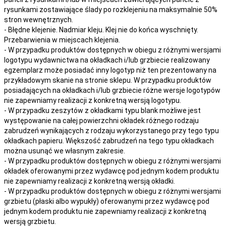
rysunkami zostawiające ślady po rozklejeniu na maksymalnie 50%
stron wewnętrznych.
- Błędne klejenie. Nadmiar kleju. Klej nie do końca wyschnięty.
Przebarwienia w miejscach klejenia.
- W przypadku produktów dostępnych w obiegu z różnymi wersjami
logotypu wydawnictwa na okładkach i/lub grzbiecie realizowany
egzemplarz może posiadać inny logotyp niż ten prezentowany na
przykładowym skanie na stronie sklepu. W przypadku produktów
posiadających na okładkach i/lub grzbiecie różne wersje logotypów
nie zapewniamy realizacji z konkretną wersją logotypu.
- W przypadku zeszytów z okładkami typu blank możliwe jest
występowanie na całej powierzchni okładek różnego rodzaju
zabrudzeń wynikających z rodzaju wykorzystanego przy tego typu
okładkach papieru. Większość zabrudzeń na tego typu okładkach
można usunąć we własnym zakresie.
- W przypadku produktów dostępnych w obiegu z różnymi wersjami
okładek oferowanymi przez wydawcę pod jednym kodem produktu
nie zapewniamy realizacji z konkretną wersją okładki.
- W przypadku produktów dostępnych w obiegu z różnymi wersjami
grzbietu (płaski albo wypukły) oferowanymi przez wydawcę pod
jednym kodem produktu nie zapewniamy realizacji z konkretną
wersją grzbietu.