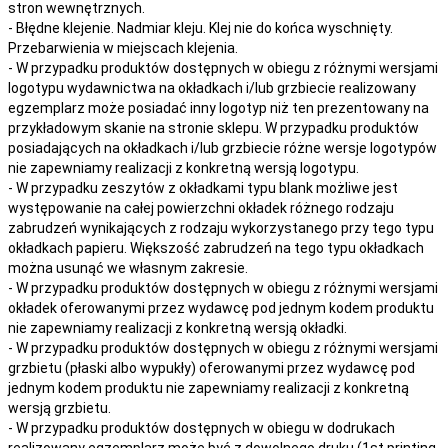
stron wewnętrznych.
- Błędne klejenie. Nadmiar kleju. Klej nie do końca wyschnięty.
Przebarwienia w miejscach klejenia.
- W przypadku produktów dostępnych w obiegu z różnymi wersjami
logotypu wydawnictwa na okładkach i/lub grzbiecie realizowany
egzemplarz może posiadać inny logotyp niż ten prezentowany na
przykładowym skanie na stronie sklepu. W przypadku produktów
posiadających na okładkach i/lub grzbiecie różne wersje logotypów
nie zapewniamy realizacji z konkretną wersją logotypu.
- W przypadku zeszytów z okładkami typu blank możliwe jest
występowanie na całej powierzchni okładek różnego rodzaju
zabrudzeń wynikających z rodzaju wykorzystanego przy tego typu
okładkach papieru. Większość zabrudzeń na tego typu okładkach
można usunąć we własnym zakresie.
- W przypadku produktów dostępnych w obiegu z różnymi wersjami
okładek oferowanymi przez wydawcę pod jednym kodem produktu
nie zapewniamy realizacji z konkretną wersją okładki.
- W przypadku produktów dostępnych w obiegu z różnymi wersjami
grzbietu (płaski albo wypukły) oferowanymi przez wydawcę pod
jednym kodem produktu nie zapewniamy realizacji z konkretną
wersją grzbietu.
- W przypadku produktów dostępnych w obiegu w dodrukach
realizowany egzemplarz może być z dowolnego druku (1st printing,