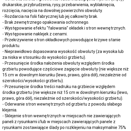
drukarskie, przybrudzenia, rysy, przebarwienia,
wyblaknięcia,
rozcięcia, nacięcia
na
dowolnej
powierzchni obwoluty.
- Rozdarcia na folii fabrycznej lub jej całkowity brak.
- Brak zewnętrznego opakowania ochronnego.
- Występowanie efektu "falowania" okładek i stron wewnętrznych.
- Występowanie naklejek z cenami.
- Przekrzywienie stron okładkowych powodujące krzywe stanie
produktu.
- Nieprawidłowo dopasowana wysokość obwoluty (za wysoka lub
za niska w stosunku do wysokości grzbietu).
- Przesunięcie środka nałożenia obwoluty względem środka
grzbietu powodujące częściowe zagięcie obwoluty (nie większe niż
15 cm w dowolnym kierunku (lewo, prawo, góra dół), niezależnie od
szerokości/wysokości grzbietu).
- Przesunięcie środka treści nadruku na grzbiecie względem
środka grzbietu (nie większe niż 15 cm w dowolnym kierunku (lewo,
prawo, góra dół), niezależnie od szerokości/wysokości grzbietu).
- Oderwanie stron wewnętrznych od grzbietu z powodu słabego
klejenia.
- Sklejenie stron wewnętrznych w miejscach nie zawierających
paneli z rysunkami i/lub w miejscach zawierających panele z
rysunkami zostawiające ślady po rozklejeniu na maksymalnie 75%