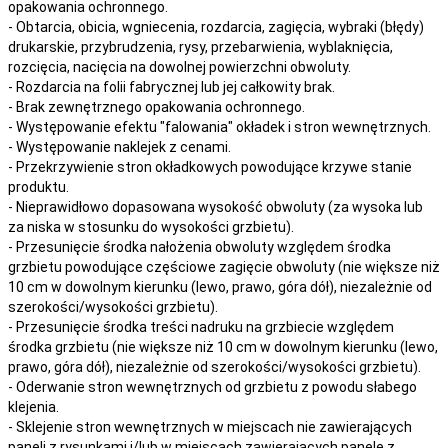
opakowania ochronnego.
- Obtarcia, obicia, wgniecenia, rozdarcia, zagięcia, wybraki (błędy)
drukarskie, przybrudzenia, rysy, przebarwienia,
wyblaknięcia,
rozcięcia, nacięcia
na
dowolnej
powierzchni obwoluty.
- Rozdarcia na folii fabrycznej lub jej całkowity brak.
- Brak zewnętrznego opakowania ochronnego.
- Występowanie efektu "falowania" okładek i stron wewnętrznych.
- Występowanie naklejek z cenami.
- Przekrzywienie stron okładkowych powodujące krzywe stanie
produktu.
- Nieprawidłowo dopasowana wysokość obwoluty (za wysoka lub
za niska w stosunku do wysokości grzbietu).
- Przesunięcie środka nałożenia obwoluty względem środka
grzbietu powodujące częściowe zagięcie obwoluty (nie większe niż
10 cm w dowolnym kierunku (lewo, prawo, góra dół), niezależnie od
szerokości/wysokości grzbietu).
- Przesunięcie środka treści nadruku na grzbiecie względem
środka grzbietu (nie większe niż 10 cm w dowolnym kierunku (lewo,
prawo, góra dół), niezależnie od szerokości/wysokości grzbietu).
- Oderwanie stron wewnętrznych od grzbietu z powodu słabego
klejenia.
- Sklejenie stron wewnętrznych w miejscach nie zawierających
paneli z rysunkami i/lub w miejscach zawierających panele z