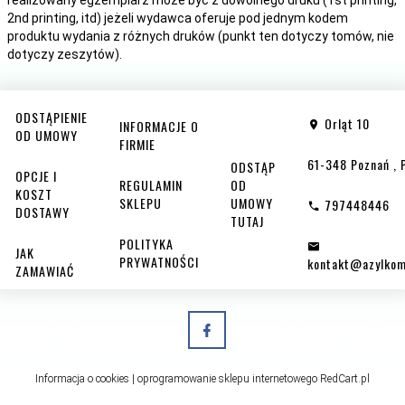
2nd printing, itd) jeżeli wydawca oferuje pod jednym kodem
produktu wydania z różnych druków (punkt ten dotyczy tomów, nie
dotyczy zeszytów).
ODSTĄPIENIE
Orląt 10
INFORMACJE O
OD UMOWY
FIRMIE
61-348
Poznań
,
ODSTĄP
OPCJE I
REGULAMIN
OD
KOSZT
SKLEPU
UMOWY
797448446
DOSTAWY
TUTAJ
POLITYKA
JAK
PRYWATNOŚCI
kontakt@azylkom
ZAMAWIAĆ
Informacja o cookies
|
oprogramowanie sklepu internetowego
RedCart.pl