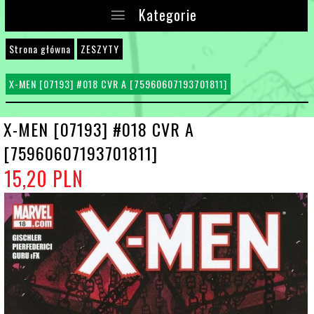
Kategorie
Strona główna
ZESZYTY
X-MEN [07193] #018 CVR A [75960607193701811]
X-MEN [07193] #018 CVR A
[75960607193701811]
15,
20
PLN