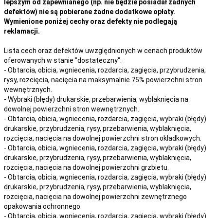
lepszym od zapewnianego (np. nie będzie posiadał żadnych
defektów) nie są pobierane żadne dodatkowe opłaty.
Wymienione poniżej cechy oraz defekty nie podlegają
reklamacji.
Lista cech oraz defektów uwzględnionych w cenach produktów
oferowanych w stanie "dostateczny":
- Obtarcia, obicia, wgniecenia, rozdarcia, zagięcia, przybrudzenia,
rysy, rozcięcia, nacięcia na maksymalnie 75% powierzchni stron
wewnętrznych.
- Wybraki (błędy) drukarskie, przebarwienia, wyblaknięcia na
dowolnej powierzchni stron wewnętrznych.
- Obtarcia, obicia, wgniecenia, rozdarcia, zagięcia, wybraki (błędy)
drukarskie, przybrudzenia, rysy, przebarwienia,
wyblaknięcia,
rozcięcia, nacięcia
na
dowolnej
powierzchni stron okładkowych.
- Obtarcia, obicia, wgniecenia, rozdarcia, zagięcia, wybraki (błędy)
drukarskie, przybrudzenia, rysy, przebarwienia,
wyblaknięcia,
rozcięcia, nacięcia
na
dowolnej
powierzchni grzbietu.
- Obtarcia, obicia, wgniecenia, rozdarcia, zagięcia, wybraki (błędy)
drukarskie, przybrudzenia, rysy, przebarwienia,
wyblaknięcia,
rozcięcia, nacięcia
na
dowolnej
powierzchni zewnętrznego
opakowania ochronnego.
- Obtarcia, obicia, wgniecenia, rozdarcia, zagięcia, wybraki (błędy)