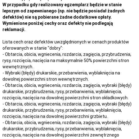
W przypadku gdy realizowany egzemplarz będzie w stanie
lepszym od zapewnianego (np. nie będzie posiadał żadnych
defektów) nie są pobierane żadne dodatkowe opłaty.
Wymienione poniżej cechy oraz defekty nie podlegają
reklamacji.
Lista cech oraz defektów uwzględnionych w cenach produktów
oferowanych w stanie "dobry":
- Obtarcia, obicia, wgniecenia, rozdarcia, zagięcia, przybrudzenia,
rysy, rozcięcia, nacięcia na maksymalnie 50% powierzchni stron
wewnętrznych.
- Wybraki (błędy) drukarskie, przebarwienia, wyblaknięcia na
dowolnej powierzchni stron wewnętrznych.
- Obtarcia, obicia, wgniecenia, rozdarcia, zagięcia, wybraki (błędy)
drukarskie, przybrudzenia, rysy, przebarwienia,
wyblaknięcia,
rozcięcia, nacięcia
na
dowolnej
powierzchni stron okładkowych.
- Obtarcia, obicia, wgniecenia, rozdarcia, zagięcia, wybraki (błędy)
drukarskie, przybrudzenia, rysy, przebarwienia,
wyblaknięcia,
rozcięcia, nacięcia
na
dowolnej
powierzchni grzbietu.
- Obtarcia, obicia, wgniecenia, rozdarcia, zagięcia, wybraki (błędy)
drukarskie, przybrudzenia, rysy, przebarwienia,
wyblaknięcia,
rozcięcia, nacięcia
na
dowolnej
powierzchni zewnętrznego