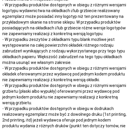
- W przypadku produktów dostępnych w obiegu z różnymi wersjami
logotypu wydawnictwa na okładkach i/lub grzbiecie realizowany
egzemplarz może posiadać inny logotyp niż ten prezentowany na
przykładowym skanie na stronie sklepu. W przypadku produktów
posiadających na okładkach i/lub grzbiecie różne wersje logotypów
nie zapewniamy realizacji z konkretną wersją logotypu.
- W przypadku zeszytów z okładkami typu blank możliwe jest
występowanie na całej powierzchni okładek różnego rodzaju
zabrudzeń wynikających z rodzaju wykorzystanego przy tego typu
okładkach papieru. Większość zabrudzeń na tego typu okładkach
można usunąć we własnym zakresie.
- W przypadku produktów dostępnych w obiegu z różnymi wersjami
okładek oferowanymi przez wydawcę pod jednym kodem produktu
nie zapewniamy realizacji z konkretną wersją okładki.
- W przypadku produktów dostępnych w obiegu z różnymi wersjami
grzbietu (płaski albo wypukły) oferowanymi przez wydawcę pod
jednym kodem produktu nie zapewniamy realizacji z konkretną
wersją grzbietu.
- W przypadku produktów dostępnych w obiegu w dodrukach
realizowany egzemplarz może być z dowolnego druku (1st printing,
2nd printing, itd) jeżeli wydawca oferuje pod jednym kodem
produktu wydania z różnych druków (punkt ten dotyczy tomów, nie