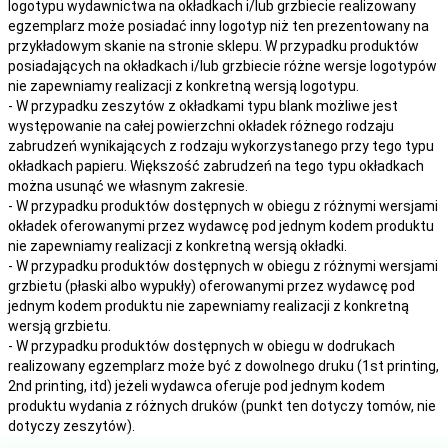
logotypu wydawnictwa na okładkach i/lub grzbiecie realizowany
egzemplarz może posiadać inny logotyp niż ten prezentowany na
przykładowym skanie na stronie sklepu. W przypadku produktów
posiadających na okładkach i/lub grzbiecie różne wersje logotypów
nie zapewniamy realizacji z konkretną wersją logotypu.
- W przypadku zeszytów z okładkami typu blank możliwe jest
występowanie na całej powierzchni okładek różnego rodzaju
zabrudzeń wynikających z rodzaju wykorzystanego przy tego typu
okładkach papieru. Większość zabrudzeń na tego typu okładkach
można usunąć we własnym zakresie.
- W przypadku produktów dostępnych w obiegu z różnymi wersjami
okładek oferowanymi przez wydawcę pod jednym kodem produktu
nie zapewniamy realizacji z konkretną wersją okładki.
- W przypadku produktów dostępnych w obiegu z różnymi wersjami
grzbietu (płaski albo wypukły) oferowanymi przez wydawcę pod
jednym kodem produktu nie zapewniamy realizacji z konkretną
wersją grzbietu.
- W przypadku produktów dostępnych w obiegu w dodrukach
realizowany egzemplarz może być z dowolnego druku (1st printing,
2nd printing, itd) jeżeli wydawca oferuje pod jednym kodem
produktu wydania z różnych druków (punkt ten dotyczy tomów, nie
dotyczy zeszytów).