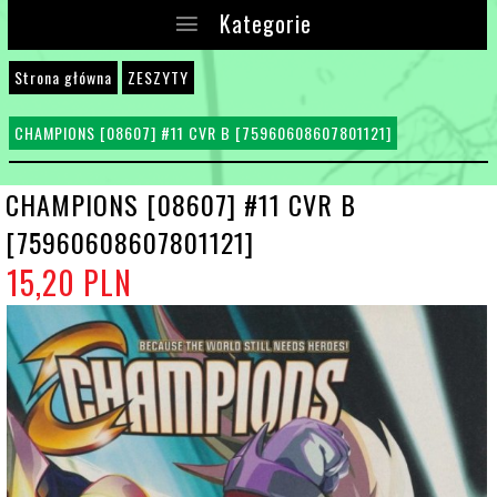
Kategorie
Strona główna
ZESZYTY
CHAMPIONS [08607] #11 CVR B [75960608607801121]
CHAMPIONS [08607] #11 CVR B
[75960608607801121]
15,
20
PLN