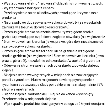
- Występowanie efektu "falowania" okładek i stron wewnętrznych.
- Występowanie naklejek z cenami.
- Przekrzywienie stron okładkowych powodujące krzywe stanie
produktu.
- Nieprawidłowo dopasowana wysokość obwoluty (za wysoka lub
za niska w stosunku do wysokości grzbietu).
- Przesunięcie środka nałożenia obwoluty względem środka
grzbietu powodujące częściowe zagięcie obwoluty (nie większe niż
15 cm w dowolnym kierunku (lewo, prawo, góra dół), niezależnie od
szerokości/wysokości grzbietu).
- Przesunięcie środka treści nadruku na grzbiecie względem
środka grzbietu (nie większe niż 15 cm w dowolnym kierunku (lewo,
prawo, góra dół), niezależnie od szerokości/wysokości grzbietu).
- Oderwanie stron wewnętrznych od grzbietu z powodu słabego
klejenia.
- Sklejenie stron wewnętrznych w miejscach nie zawierających
paneli z rysunkami i/lub w miejscach zawierających panele z
rysunkami zostawiające ślady po rozklejeniu na maksymalnie 75%
stron wewnętrznych.
- Błędne klejenie. Nadmiar kleju. Klej nie do końca wyschnięty.
Przebarwienia w miejscach klejenia.
- W przypadku produktów dostępnych w obiegu z różnymi wersjami