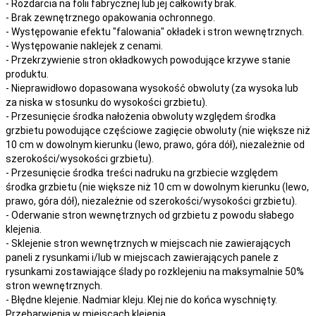
- Rozdarcia na folii fabrycznej lub jej całkowity brak.
- Brak zewnętrznego opakowania ochronnego.
- Występowanie efektu "falowania" okładek i stron wewnętrznych.
- Występowanie naklejek z cenami.
- Przekrzywienie stron okładkowych powodujące krzywe stanie
produktu.
- Nieprawidłowo dopasowana wysokość obwoluty (za wysoka lub
za niska w stosunku do wysokości grzbietu).
- Przesunięcie środka nałożenia obwoluty względem środka
grzbietu powodujące częściowe zagięcie obwoluty (nie większe niż
10 cm w dowolnym kierunku (lewo, prawo, góra dół), niezależnie od
szerokości/wysokości grzbietu).
- Przesunięcie środka treści nadruku na grzbiecie względem
środka grzbietu (nie większe niż 10 cm w dowolnym kierunku (lewo,
prawo, góra dół), niezależnie od szerokości/wysokości grzbietu).
- Oderwanie stron wewnętrznych od grzbietu z powodu słabego
klejenia.
- Sklejenie stron wewnętrznych w miejscach nie zawierających
paneli z rysunkami i/lub w miejscach zawierających panele z
rysunkami zostawiające ślady po rozklejeniu na maksymalnie 50%
stron wewnętrznych.
- Błędne klejenie. Nadmiar kleju. Klej nie do końca wyschnięty.
Przebarwienia w miejscach klejenia.