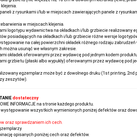
klejenia.
paneli z rysunkami i/lub w miejscach zawierających panele z rysunka
rzebarwienia w miejscach klejenia.
ami logotypu wydawnictwa na okładkach i/lub grzbiecie realizowany 
ów posiadających na okładkach i/lub grzbiecie różne wersje logotypów
ystępowanie na całej powierzchni okładek różnego rodzaju zabrudzeń
ach można usunąć we własnym zakresie.
ami okładek oferowanymi przez wydawcę pod jednym kodem produktu ni
mi grzbietu (płaski albo wypukły) oferowanymi przez wydawcę pod j
izowany egzemplarz może być z dowolnego druku (1st printing, 2nd pr
czy zeszytów).
TANIE
dostateczny
TKOWE INFORMACJE na stronie każdego produktu.
występowanie wszystkich wymienionych poniżej defektów oraz dowol
ów oraz sprawdzaniem ich cech.
gzemplarzy.
nację opisanych poniżej cech oraz defektów.