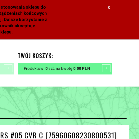
dostosowania sklepu do
x
urządzeniach końcowych
. Dalsze korzystanie z
tkownik akceptuje
klepu.
TWÓJ KOSZYK:
Produktów:
0
szt.
na kwotę
0.00
PLN
RS #05 CVR C [75960608230800531]