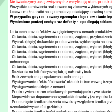
Nie świadczymy usług związanych z weryfikacją stanu produkt
Wszystkie zamówienia realizowane są z losowo wybieranych e
Losowo można trafić na egzemplarz posiadający dowolną kombi
W przypadku gdy realizowany egzemplarz będzie w stanie lep
Wymienione poniżej cechy oraz defekty nie podlegają reklama
Lista cech oraz defektów uwzględnionych w cenach produktów 
- Obtarcia, obicia, wgniecenia, rozdarcia, zagięcia, przybrudze
- Wybraki (błędy) drukarskie, przebarwienia, wyblaknięcia na d
- Obtarcia, obicia, wgniecenia, rozdarcia, zagięcia, wybraki (błę
- Obtarcia, obicia, wgniecenia, rozdarcia, zagięcia, wybraki (błę
- Obtarcia, obicia, wgniecenia, rozdarcia, zagięcia, wybraki (błę
ochronnego.
- Obtarcia, obicia, wgniecenia, rozdarcia, zagięcia, wybraki (błę
- Rozdarcia na folii fabrycznej lub jej całkowity brak.
- Brak zewnętrznego opakowania ochronnego.
- Występowanie efektu "falowania" okładek i stron wewnętrzny
- Występowanie naklejek z cenami.
- Przekrzywienie stron okładkowych powodujące krzywe stanie 
- Nieprawidłowo dopasowana wysokość obwoluty (za wysoka lub
- Przesunięcie środka nałożenia obwoluty względem środka grzb
szerokości/wysokości grzbietu).
- Przesunięcie środka treści nadruku na grzbiecie względem śro