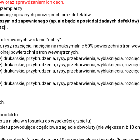
ów oraz sprawdzaniem ich cech.
gzemplarzy.
nację opisanych poniżej cech oraz defektów.
szym od zapewnianego (np. nie będzie posiadał żadnych defektów) 
cji.
oferowanych w stanie "dobry":
nia, rysy, rozcięcia, nacięcia na maksymalnie 50% powierzchni stron w
owolnej powierzchni stron wewnętrznych.
dy) drukarskie, przybrudzenia, rysy, przebarwienia,
wyblaknięcia, rozcięc
dy) drukarskie, przybrudzenia, rysy, przebarwienia,
wyblaknięcia, rozcięc
dy) drukarskie, przybrudzenia, rysy, przebarwienia,
wyblaknięcia, rozcięc
dy) drukarskie, przybrudzenia, rysy, przebarwienia,
wyblaknięcia, rozcięc
ch.
produktu.
 za niska w stosunku do wysokości grzbietu).
ietu powodujące częściowe zagięcie obwoluty (nie większe niż 10 cm 
dka grzbietu (nie większe niż 10 cm w dowolnym kierunku (lewo, prawo