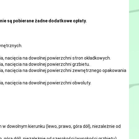
nie są pobierane żadne dodatkowe opłaty.
ewnętrznych.
ia, nacięcia
na
dowolnej
powierzchni stron okładkowych.
ia, nacięcia
na
dowolnej
powierzchni grzbietu.
ia, nacięcia
na
dowolnej
powierzchni zewnętrznego opakowania
ia, nacięcia
na
dowolnej
powierzchni obwoluty.
w dowolnym kierunku (lewo, prawo, góra dół), niezależnie od
, góra dół), niezależnie od szerokości/wysokości grzbietu).