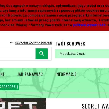
 usług dostępnych w naszym sklepie, optymalizacji jego treści oraz 
orzystamy z informacji zapisanych za pomocą plików cookies na 
 kontrolować za pomocą ustawień swojej przeglądarki internetowej
o, bez zmiany ustawień przeglądarki internetowej oznacza, iż uży
 cookies. Więcej informacji zawartych jest w
polityce prywatnośc
i
s
TWÓJ SCHOWEK
>>
SZUKANIE ZAAWANSOWANE
Produktów:
0
ANE
JAK ZAMAWIAĆ
INFORMACJE
230800531]
SECRET WA