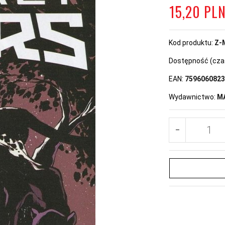
15,
20
PL
Kod produktu:
Z-
Dostępność (czas 
EAN:
7596060823
Wydawnictwo:
M