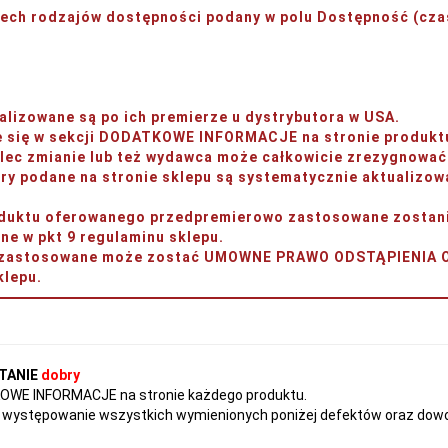
rzech rodzajów dostępności podany w polu
Dostępność (czas
lizowane są po ich premierze u dystrybutora w USA.
je się w sekcji DODATKOWE INFORMACJE na stronie produkt
ec zmianie lub też wydawca może całkowicie zrezygnować 
y podane na stronie sklepu są systematycznie aktualizow
produktu oferowanego przedpremierowo zastosowane zos
w pkt 9 regulaminu sklepu.
ery zastosowane może zostać UMOWNE PRAWO ODSTĄPIENI
lepu.
TANIE
dobry
TKOWE INFORMACJE na stronie każdego produktu.
występowanie wszystkich wymienionych poniżej defektów oraz dowol