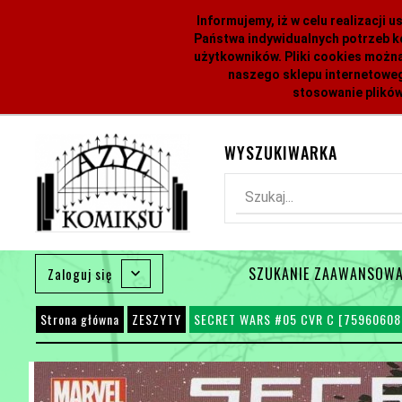
Informujemy, iż w celu realizacji
Państwa indywidualnych potrzeb k
użytkowników. Pliki cookies można
naszego sklepu internetoweg
stosowanie plików
WYSZUKIWARKA
Szukaj...
SZUKANIE ZAAWANSOW
Zaloguj się
Strona główna
ZESZYTY
SECRET WARS #05 CVR C [75960608