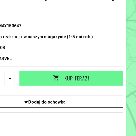
N
MAY150647
realizacji):
w naszym magazynie (1-5 dni rob.)
08
ARVEL
KUP TERAZ!
Dodaj do schowka