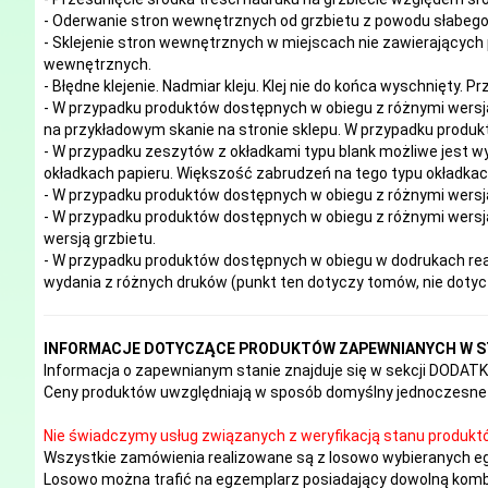
- Oderwanie stron wewnętrznych od grzbietu z powodu słabego 
- Sklejenie stron wewnętrznych w miejscach nie zawierających 
wewnętrznych.
- Błędne klejenie. Nadmiar kleju. Klej nie do końca wyschnięty. P
- W przypadku produktów dostępnych w obiegu z różnymi wersj
na przykładowym skanie na stronie sklepu. W przypadku produkt
- W przypadku zeszytów z okładkami typu blank możliwe jest w
okładkach papieru. Większość zabrudzeń na tego typu okładk
- W przypadku produktów dostępnych w obiegu z różnymi wersj
- W przypadku produktów dostępnych w obiegu z różnymi wersja
wersją grzbietu.
- W przypadku produktów dostępnych w obiegu w dodrukach real
wydania z różnych druków (punkt ten dotyczy tomów, nie doty
INFORMACJE DOTYCZĄCE PRODUKTÓW ZAPEWNIANYCH W S
Informacja o zapewnianym stanie znajduje się w sekcji DODA
Ceny produktów uwzględniają w sposób domyślny jednoczesne 
Nie świadczymy usług związanych z weryfikacją stanu produkt
Wszystkie zamówienia realizowane są z losowo wybieranych e
Losowo można trafić na egzemplarz posiadający dowolną kombi