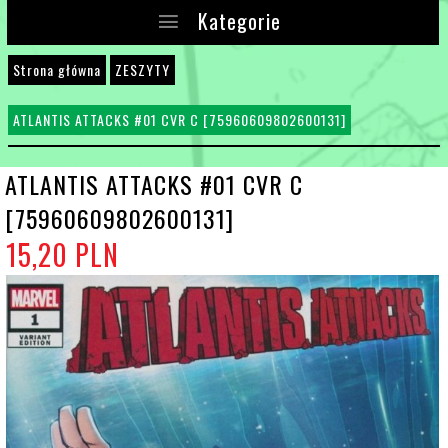
Kategorie
Strona główna
ZESZYTY
ATLANTIS ATTACKS #01 CVR C [75960609802600131]
ATLANTIS ATTACKS #01 CVR C
[75960609802600131]
15,
20
PLN