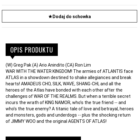
Dodaj do schowka
OPIS PRODUKTU
(W) Greg Pak (A) Ario Anindito (CA) Ron Lim
WAR WITH THE WATER KINGDOM! The armies of ATLANTIS face
ATLAS in a showdown destined to shake allegiances and break
hearts! AMADEUS CHO, SILK, WAVE, SHANG-CHI, and all the
heroes of the Atlas have bonded with each other after the
challenges of WAR OF THE REALMS. But when a terrible secret
incurs the wrath of KING NAMOR, who’s the true friend -- and
who’s the true enemy? A titanic tale of love and betrayal, heroes
and monsters, gods and underdogs -- plus the shocking return
of JIMMY WOO and the original AGENTS OF ATLAS!