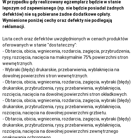
W przypadku gdy realizowany egzemplarz będzie w stanie
lepszym od zapewnianego (np. nie będzie posiadał żadnych
defektów) nie są pobierane żadne dodatkowe opłaty.
Wymienione poniżej cechy oraz defekty nie podlegają
reklamacji.
Lista cech oraz defektów uwzględnionych w cenach produktów
oferowanych w stanie "dostateczny":
- Obtarcia, obicia, wgniecenia, rozdarcia, zagięcia, przybrudzenia,
rysy, rozcięcia, nacięcia na maksymalnie 75% powierzchni stron
wewnętrznych.
- Wybraki (błędy) drukarskie, przebarwienia, wyblaknięcia na
dowolnej powierzchni stron wewnętrznych.
- Obtarcia, obicia, wgniecenia, rozdarcia, zagięcia, wybraki (błędy)
drukarskie, przybrudzenia, rysy, przebarwienia,
wyblaknięcia,
rozcięcia, nacięcia
na
dowolnej
powierzchni stron okładkowych.
- Obtarcia, obicia, wgniecenia, rozdarcia, zagięcia, wybraki (błędy)
drukarskie, przybrudzenia, rysy, przebarwienia,
wyblaknięcia,
rozcięcia, nacięcia
na
dowolnej
powierzchni grzbietu.
- Obtarcia, obicia, wgniecenia, rozdarcia, zagięcia, wybraki (błędy)
drukarskie, przybrudzenia, rysy, przebarwienia,
wyblaknięcia,
rozcięcia, nacięcia
na
dowolnej
powierzchni zewnętrznego
opakowania ochronnego.