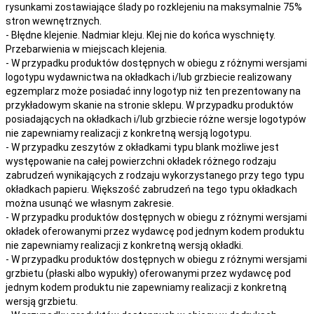
rysunkami zostawiające ślady po rozklejeniu na maksymalnie 75%
stron wewnętrznych.
- Błędne klejenie. Nadmiar kleju. Klej nie do końca wyschnięty.
Przebarwienia w miejscach klejenia.
- W przypadku produktów dostępnych w obiegu z różnymi wersjami
logotypu wydawnictwa na okładkach i/lub grzbiecie realizowany
egzemplarz może posiadać inny logotyp niż ten prezentowany na
przykładowym skanie na stronie sklepu. W przypadku produktów
posiadających na okładkach i/lub grzbiecie różne wersje logotypów
nie zapewniamy realizacji z konkretną wersją logotypu.
- W przypadku zeszytów z okładkami typu blank możliwe jest
występowanie na całej powierzchni okładek różnego rodzaju
zabrudzeń wynikających z rodzaju wykorzystanego przy tego typu
okładkach papieru. Większość zabrudzeń na tego typu okładkach
można usunąć we własnym zakresie.
- W przypadku produktów dostępnych w obiegu z różnymi wersjami
okładek oferowanymi przez wydawcę pod jednym kodem produktu
nie zapewniamy realizacji z konkretną wersją okładki.
- W przypadku produktów dostępnych w obiegu z różnymi wersjami
grzbietu (płaski albo wypukły) oferowanymi przez wydawcę pod
jednym kodem produktu nie zapewniamy realizacji z konkretną
wersją grzbietu.