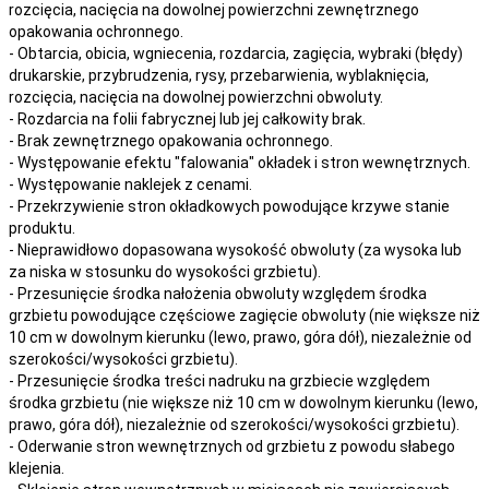
rozcięcia, nacięcia
na
dowolnej
powierzchni zewnętrznego
opakowania ochronnego.
- Obtarcia, obicia, wgniecenia, rozdarcia, zagięcia, wybraki (błędy)
drukarskie, przybrudzenia, rysy, przebarwienia,
wyblaknięcia,
rozcięcia, nacięcia
na
dowolnej
powierzchni obwoluty.
- Rozdarcia na folii fabrycznej lub jej całkowity brak.
- Brak zewnętrznego opakowania ochronnego.
- Występowanie efektu "falowania" okładek i stron wewnętrznych.
- Występowanie naklejek z cenami.
- Przekrzywienie stron okładkowych powodujące krzywe stanie
produktu.
- Nieprawidłowo dopasowana wysokość obwoluty (za wysoka lub
za niska w stosunku do wysokości grzbietu).
- Przesunięcie środka nałożenia obwoluty względem środka
grzbietu powodujące częściowe zagięcie obwoluty (nie większe niż
10 cm w dowolnym kierunku (lewo, prawo, góra dół), niezależnie od
szerokości/wysokości grzbietu).
- Przesunięcie środka treści nadruku na grzbiecie względem
środka grzbietu (nie większe niż 10 cm w dowolnym kierunku (lewo,
prawo, góra dół), niezależnie od szerokości/wysokości grzbietu).
- Oderwanie stron wewnętrznych od grzbietu z powodu słabego
klejenia.