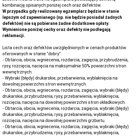
kombinację opisanych poniżej cech oraz defektów.
W przypadku gdy realizowany egzemplarz będzie w stanie
lepszym od zapewnianego (np. nie będzie posiadał żadnych
defektów) nie są pobierane żadne dodatkowe opłaty.
Wymienione poniżej cechy oraz defekty nie podlegają
reklamacji.
Lista cech oraz defektów uwzględnionych w cenach produktów
oferowanych w stanie "dobry":
- Obtarcia, obicia, wgniecenia, rozdarcia, zagięcia, przybrudzenia,
rysy, rozcięcia, nacięcia na maksymalnie 50% powierzchni stron
wewnętrznych.
- Wybraki (błędy) drukarskie, przebarwienia, wyblaknięcia na
dowolnej powierzchni stron wewnętrznych.
- Obtarcia, obicia, wgniecenia, rozdarcia, zagięcia, wybraki (błędy)
drukarskie, przybrudzenia, rysy, przebarwienia,
wyblaknięcia,
rozcięcia, nacięcia
na
dowolnej
powierzchni stron okładkowych.
- Obtarcia, obicia, wgniecenia, rozdarcia, zagięcia, wybraki (błędy)
drukarskie, przybrudzenia, rysy, przebarwienia,
wyblaknięcia,
rozcięcia, nacięcia
na
dowolnej
powierzchni grzbietu.
- Obtarcia, obicia, wgniecenia, rozdarcia, zagięcia, wybraki (błędy)
drukarskie, przybrudzenia, rysy, przebarwienia,
wyblaknięcia,