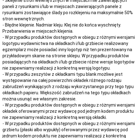
- Sklejenie stron wewnętrznych w miejscach nie zawierających
paneli z rysunkami i/lub w miejscach zawierających panele z
rysunkami zostawiające ślady po rozklejeniu na maksymalnie 50%
stron wewnętrznych.
- Błędne klejenie. Nadmiar kleju. Klej nie do końca wyschnięty.
Przebarwienia w miejscach klejenia.
- W przypadku produktów dostępnych w obiegu z różnymi wersjami
logotypu wydawnictwa na okładkach i/lub grzbiecie realizowany
egzemplarz może posiadać inny logotyp niż ten prezentowany na
przykładowym skanie na stronie sklepu. W przypadku produktów
posiadających na okładkach i/lub grzbiecie różne wersje logotypów
nie zapewniamy realizacji z konkretną wersją logotypu.
- W przypadku zeszytów z okładkami typu blank możliwe jest
występowanie na całej powierzchni okładek różnego rodzaju
zabrudzeń wynikających z rodzaju wykorzystanego przy tego typu
okładkach papieru. Większość zabrudzeń na tego typu okładkach
można usunąć we własnym zakresie.
- W przypadku produktów dostępnych w obiegu z różnymi wersjami
okładek oferowanymi przez wydawcę pod jednym kodem produktu
nie zapewniamy realizacji z konkretną wersją okładki.
- W przypadku produktów dostępnych w obiegu z różnymi wersjami
grzbietu (płaski albo wypukły) oferowanymi przez wydawcę pod
jednym kodem produktu nie zapewniamy realizacji z konkretną