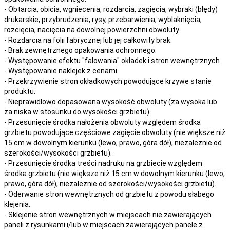
- Obtarcia, obicia, wgniecenia, rozdarcia, zagięcia, wybraki (błędy)
drukarskie, przybrudzenia, rysy, przebarwienia,
wyblaknięcia,
rozcięcia, nacięcia
na
dowolnej
powierzchni obwoluty.
- Rozdarcia na folii fabrycznej lub jej całkowity brak.
- Brak zewnętrznego opakowania ochronnego.
- Występowanie efektu "falowania" okładek i stron wewnętrznych.
- Występowanie naklejek z cenami.
- Przekrzywienie stron okładkowych powodujące krzywe stanie
produktu.
- Nieprawidłowo dopasowana wysokość obwoluty (za wysoka lub
za niska w stosunku do wysokości grzbietu).
- Przesunięcie środka nałożenia obwoluty względem środka
grzbietu powodujące częściowe zagięcie obwoluty (nie większe niż
15 cm w dowolnym kierunku (lewo, prawo, góra dół), niezależnie od
szerokości/wysokości grzbietu).
- Przesunięcie środka treści nadruku na grzbiecie względem
środka grzbietu (nie większe niż 15 cm w dowolnym kierunku (lewo,
prawo, góra dół), niezależnie od szerokości/wysokości grzbietu).
- Oderwanie stron wewnętrznych od grzbietu z powodu słabego
klejenia.
- Sklejenie stron wewnętrznych w miejscach nie zawierających
paneli z rysunkami i/lub w miejscach zawierających panele z