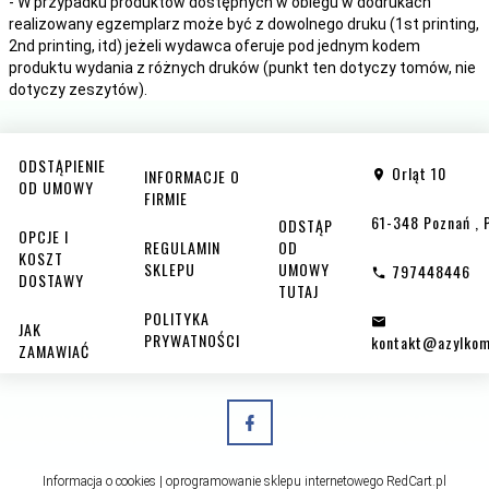
- W przypadku produktów dostępnych w obiegu w dodrukach
realizowany egzemplarz może być z dowolnego druku (1st printing,
2nd printing, itd) jeżeli wydawca oferuje pod jednym kodem
produktu wydania z różnych druków (punkt ten dotyczy tomów, nie
dotyczy zeszytów).
ODSTĄPIENIE
Orląt 10
INFORMACJE O
OD UMOWY
FIRMIE
61-348
Poznań
,
ODSTĄP
OPCJE I
REGULAMIN
OD
KOSZT
SKLEPU
UMOWY
797448446
DOSTAWY
TUTAJ
POLITYKA
JAK
PRYWATNOŚCI
kontakt@azylkom
ZAMAWIAĆ
Informacja o cookies
|
oprogramowanie sklepu internetowego
RedCart.pl