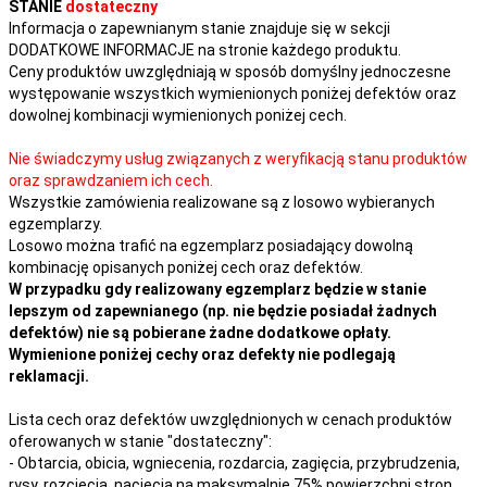
STANIE
dostateczny
Informacja o zapewnianym stanie znajduje się w sekcji
DODATKOWE INFORMACJE na stronie każdego produktu.
Ceny produktów uwzględniają w sposób domyślny jednoczesne
występowanie wszystkich wymienionych poniżej defektów oraz
dowolnej kombinacji wymienionych poniżej cech.
Nie świadczymy usług związanych z weryfikacją stanu produktów
oraz sprawdzaniem ich cech.
Wszystkie zamówienia realizowane są z losowo wybieranych
egzemplarzy.
Losowo można trafić na egzemplarz posiadający dowolną
kombinację opisanych poniżej cech oraz defektów.
W przypadku gdy realizowany egzemplarz będzie w stanie
lepszym od zapewnianego (np. nie będzie posiadał żadnych
defektów) nie są pobierane żadne dodatkowe opłaty.
Wymienione poniżej cechy oraz defekty nie podlegają
reklamacji.
Lista cech oraz defektów uwzględnionych w cenach produktów
oferowanych w stanie "dostateczny":
- Obtarcia, obicia, wgniecenia, rozdarcia, zagięcia, przybrudzenia,
rysy, rozcięcia, nacięcia na maksymalnie 75% powierzchni stron