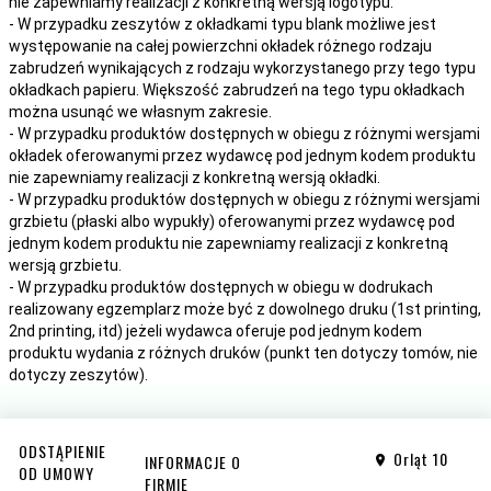
nie zapewniamy realizacji z konkretną wersją logotypu.
- W przypadku zeszytów z okładkami typu blank możliwe jest
występowanie na całej powierzchni okładek różnego rodzaju
zabrudzeń wynikających z rodzaju wykorzystanego przy tego typu
okładkach papieru. Większość zabrudzeń na tego typu okładkach
można usunąć we własnym zakresie.
- W przypadku produktów dostępnych w obiegu z różnymi wersjami
okładek oferowanymi przez wydawcę pod jednym kodem produktu
nie zapewniamy realizacji z konkretną wersją okładki.
- W przypadku produktów dostępnych w obiegu z różnymi wersjami
grzbietu (płaski albo wypukły) oferowanymi przez wydawcę pod
jednym kodem produktu nie zapewniamy realizacji z konkretną
wersją grzbietu.
- W przypadku produktów dostępnych w obiegu w dodrukach
realizowany egzemplarz może być z dowolnego druku (1st printing,
2nd printing, itd) jeżeli wydawca oferuje pod jednym kodem
produktu wydania z różnych druków (punkt ten dotyczy tomów, nie
dotyczy zeszytów).
ODSTĄPIENIE
Orląt 10
INFORMACJE O
OD UMOWY
FIRMIE