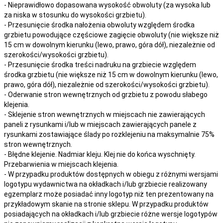
- Nieprawidłowo dopasowana wysokość obwoluty (za wysoka lub
za niska w stosunku do wysokości grzbietu).
- Przesunięcie środka nałożenia obwoluty względem środka
grzbietu powodujące częściowe zagięcie obwoluty (nie większe niż
15 cm w dowolnym kierunku (lewo, prawo, góra dół), niezależnie od
szerokości/wysokości grzbietu).
- Przesunięcie środka treści nadruku na grzbiecie względem
środka grzbietu (nie większe niż 15 cm w dowolnym kierunku (lewo,
prawo, góra dół), niezależnie od szerokości/wysokości grzbietu).
- Oderwanie stron wewnętrznych od grzbietu z powodu słabego
klejenia.
- Sklejenie stron wewnętrznych w miejscach nie zawierających
paneli z rysunkami i/lub w miejscach zawierających panele z
rysunkami zostawiające ślady po rozklejeniu na maksymalnie 75%
stron wewnętrznych.
- Błędne klejenie. Nadmiar kleju. Klej nie do końca wyschnięty.
Przebarwienia w miejscach klejenia.
- W przypadku produktów dostępnych w obiegu z różnymi wersjami
logotypu wydawnictwa na okładkach i/lub grzbiecie realizowany
egzemplarz może posiadać inny logotyp niż ten prezentowany na
przykładowym skanie na stronie sklepu. W przypadku produktów
posiadających na okładkach i/lub grzbiecie różne wersje logotypów