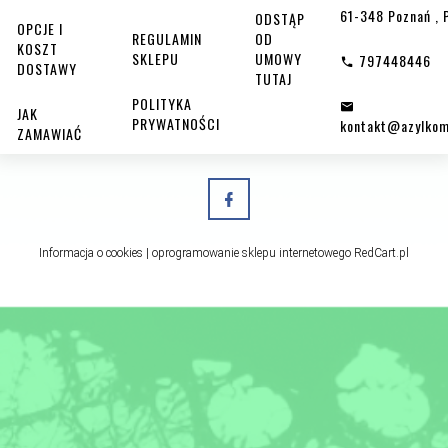
61-348
Poznań
,
ODSTĄP
OPCJE I
REGULAMIN
OD
KOSZT
SKLEPU
UMOWY
797448446
DOSTAWY
TUTAJ
POLITYKA
JAK
PRYWATNOŚCI
kontakt@azylkom
ZAMAWIAĆ
Informacja o cookies
|
oprogramowanie sklepu internetowego
RedCart.pl