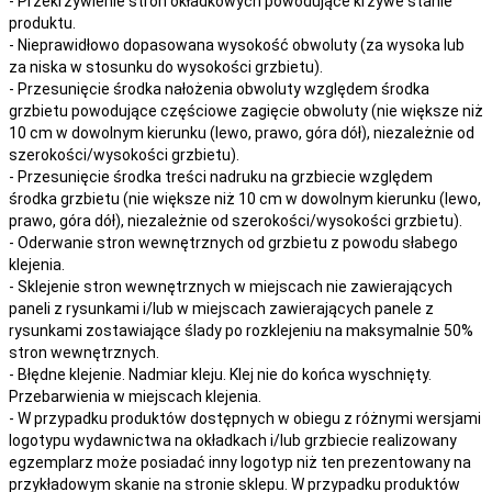
- Przekrzywienie stron okładkowych powodujące krzywe stanie
produktu.
- Nieprawidłowo dopasowana wysokość obwoluty (za wysoka lub
za niska w stosunku do wysokości grzbietu).
- Przesunięcie środka nałożenia obwoluty względem środka
grzbietu powodujące częściowe zagięcie obwoluty (nie większe niż
10 cm w dowolnym kierunku (lewo, prawo, góra dół), niezależnie od
szerokości/wysokości grzbietu).
- Przesunięcie środka treści nadruku na grzbiecie względem
środka grzbietu (nie większe niż 10 cm w dowolnym kierunku (lewo,
prawo, góra dół), niezależnie od szerokości/wysokości grzbietu).
- Oderwanie stron wewnętrznych od grzbietu z powodu słabego
klejenia.
- Sklejenie stron wewnętrznych w miejscach nie zawierających
paneli z rysunkami i/lub w miejscach zawierających panele z
rysunkami zostawiające ślady po rozklejeniu na maksymalnie 50%
stron wewnętrznych.
- Błędne klejenie. Nadmiar kleju. Klej nie do końca wyschnięty.
Przebarwienia w miejscach klejenia.
- W przypadku produktów dostępnych w obiegu z różnymi wersjami
logotypu wydawnictwa na okładkach i/lub grzbiecie realizowany
egzemplarz może posiadać inny logotyp niż ten prezentowany na
przykładowym skanie na stronie sklepu. W przypadku produktów