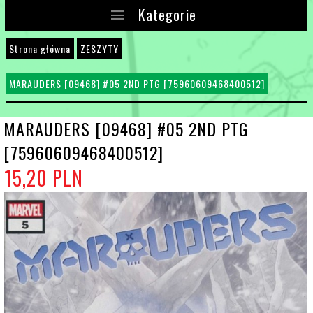
Kategorie
Strona główna
ZESZYTY
MARAUDERS [09468] #05 2ND PTG [75960609468400512]
MARAUDERS [09468] #05 2ND PTG
[75960609468400512]
15,
20
PLN