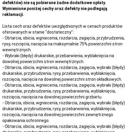
defektów) nie są pobierane żadne dodatkowe opłaty.
Wymienione poniżej cechy oraz defekty nie podlegają
reklamacji.
Lista cech oraz defektów uwzględnionych w cenach produktów
oferowanych w stanie "dostateczny":
- Obtarcia, obicia, wgniecenia, rozdarcia, zagięcia, przybrudzenia,
rysy, rozcięcia, nacięcia na maksymalnie 75% powierzchni stron
wewnętrznych.
- Wybraki (błędy) drukarskie, przebarwienia, wyblaknięcia na
dowolnej powierzchni stron wewnętrznych.
- Obtarcia, obicia, wgniecenia, rozdarcia, zagięcia, wybraki (błędy)
drukarskie, przybrudzenia, rysy, przebarwienia,
wyblaknięcia,
rozcięcia, nacięcia
na
dowolnej
powierzchni stron okładkowych.
- Obtarcia, obicia, wgniecenia, rozdarcia, zagięcia, wybraki (błędy)
drukarskie, przybrudzenia, rysy, przebarwienia,
wyblaknięcia,
rozcięcia, nacięcia
na
dowolnej
powierzchni grzbietu.
- Obtarcia, obicia, wgniecenia, rozdarcia, zagięcia, wybraki (błędy)
drukarskie, przybrudzenia, rysy, przebarwienia,
wyblaknięcia,
rozcięcia, nacięcia
na
dowolnej
powierzchni zewnętrznego
opakowania ochronnego.
- Obtarcia, obicia, wgniecenia, rozdarcia, zagięcia, wybraki (błędy)