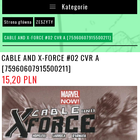
Kategorie
Strona główna
ZESZYTY
CABLE AND X-FORCE #02 CVR A [75960607915500211]
CABLE AND X-FORCE #02 CVR A
[75960607915500211]
15,
20
PLN