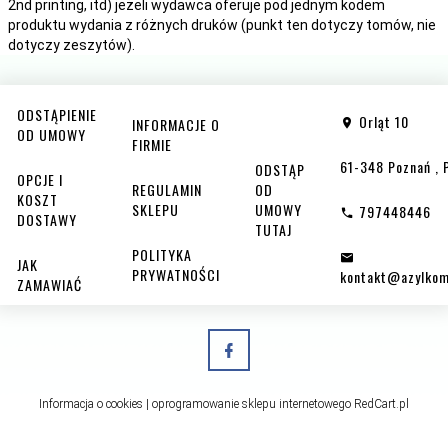
2nd printing, itd) jeżeli wydawca oferuje pod jednym kodem
produktu wydania z różnych druków (punkt ten dotyczy tomów, nie
dotyczy zeszytów).
ODSTĄPIENIE
Orląt 10
INFORMACJE O
OD UMOWY
FIRMIE
61-348
Poznań
,
ODSTĄP
OPCJE I
REGULAMIN
OD
KOSZT
SKLEPU
UMOWY
797448446
DOSTAWY
TUTAJ
POLITYKA
JAK
PRYWATNOŚCI
kontakt@azylkom
ZAMAWIAĆ
Informacja o cookies
|
oprogramowanie sklepu internetowego
RedCart.pl