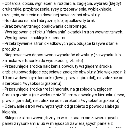
- Obtarcia, obicia, wgniecenia, rozdarcia, zagięcia, wybraki (błędy)
drukarskie, przybrudzenia, rysy, przebarwienia,
wyblaknięcia,
rozcięcia, nacięcia
na
dowolnej
powierzchni obwoluty.
- Rozdarcia na folii fabrycznej lub jej całkowity brak.
- Brak zewnętrznego opakowania ochronnego.
- Występowanie efektu "falowania" okładek i stron wewnętrznych.
- Występowanie naklejek z cenami.
- Przekrzywienie stron okładkowych powodujące krzywe stanie
produktu.
- Nieprawidłowo dopasowana wysokość obwoluty (za wysoka lub
za niska w stosunku do wysokości grzbietu).
- Przesunięcie środka nałożenia obwoluty względem środka
grzbietu powodujące częściowe zagięcie obwoluty (nie większe niż
10 cm w dowolnym kierunku (lewo, prawo, góra dół), niezależnie od
szerokości/wysokości grzbietu).
- Przesunięcie środka treści nadruku na grzbiecie względem
środka grzbietu (nie większe niż 10 cm w dowolnym kierunku (lewo,
prawo, góra dół), niezależnie od szerokości/wysokości grzbietu).
- Oderwanie stron wewnętrznych od grzbietu z powodu słabego
klejenia.
- Sklejenie stron wewnętrznych w miejscach nie zawierających
paneli z rysunkami i/lub w miejscach zawierających panele z