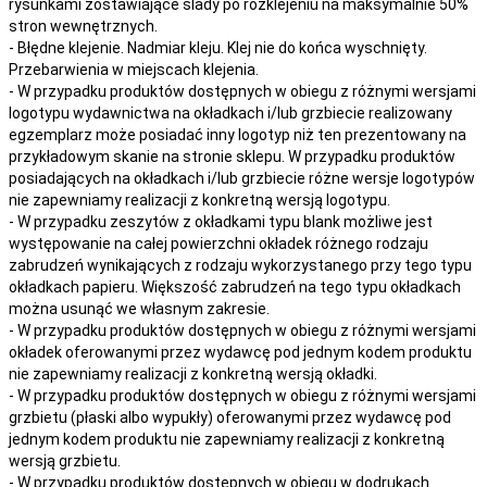
rysunkami zostawiające ślady po rozklejeniu na maksymalnie 50%
stron wewnętrznych.
- Błędne klejenie. Nadmiar kleju. Klej nie do końca wyschnięty.
Przebarwienia w miejscach klejenia.
- W przypadku produktów dostępnych w obiegu z różnymi wersjami
logotypu wydawnictwa na okładkach i/lub grzbiecie realizowany
egzemplarz może posiadać inny logotyp niż ten prezentowany na
przykładowym skanie na stronie sklepu. W przypadku produktów
posiadających na okładkach i/lub grzbiecie różne wersje logotypów
nie zapewniamy realizacji z konkretną wersją logotypu.
- W przypadku zeszytów z okładkami typu blank możliwe jest
występowanie na całej powierzchni okładek różnego rodzaju
zabrudzeń wynikających z rodzaju wykorzystanego przy tego typu
okładkach papieru. Większość zabrudzeń na tego typu okładkach
można usunąć we własnym zakresie.
- W przypadku produktów dostępnych w obiegu z różnymi wersjami
okładek oferowanymi przez wydawcę pod jednym kodem produktu
nie zapewniamy realizacji z konkretną wersją okładki.
- W przypadku produktów dostępnych w obiegu z różnymi wersjami
grzbietu (płaski albo wypukły) oferowanymi przez wydawcę pod
jednym kodem produktu nie zapewniamy realizacji z konkretną
wersją grzbietu.
- W przypadku produktów dostępnych w obiegu w dodrukach