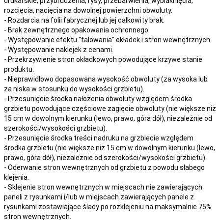
drukarskie, przybrudzenia, rysy, przebarwienia,
wyblaknięcia,
rozcięcia, nacięcia
na
dowolnej
powierzchni obwoluty.
- Rozdarcia na folii fabrycznej lub jej całkowity brak.
- Brak zewnętrznego opakowania ochronnego.
- Występowanie efektu "falowania" okładek i stron wewnętrznych.
- Występowanie naklejek z cenami.
- Przekrzywienie stron okładkowych powodujące krzywe stanie
produktu.
- Nieprawidłowo dopasowana wysokość obwoluty (za wysoka lub
za niska w stosunku do wysokości grzbietu).
- Przesunięcie środka nałożenia obwoluty względem środka
grzbietu powodujące częściowe zagięcie obwoluty (nie większe niż
15 cm w dowolnym kierunku (lewo, prawo, góra dół), niezależnie od
szerokości/wysokości grzbietu).
- Przesunięcie środka treści nadruku na grzbiecie względem
środka grzbietu (nie większe niż 15 cm w dowolnym kierunku (lewo,
prawo, góra dół), niezależnie od szerokości/wysokości grzbietu).
- Oderwanie stron wewnętrznych od grzbietu z powodu słabego
klejenia.
- Sklejenie stron wewnętrznych w miejscach nie zawierających
paneli z rysunkami i/lub w miejscach zawierających panele z
rysunkami zostawiające ślady po rozklejeniu na maksymalnie 75%
stron wewnętrznych.