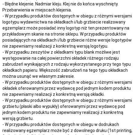
- Błędne klejenie. Nadmiar kleju. Klej nie do końca wyschnięty.
Przebarwienia w miejscach klejenia.
- W przypadku produktów dostępnych w obiegu z różnymi wersjami
logotypu wydawnictwa na okładkach i/lub grzbiecie realizowany
egzemplarz może posiadać inny logotyp niż ten prezentowany na
przykładowym skanie na stronie sklepu. W przypadku produktów
posiadających na okładkach i/lub grzbiecie różne wersje logotypów
nie zapewniamy realizacji z konkretną wersją logotypu.
- W przypadku zeszytów z okładkami typu blank możliwe jest
występowanie na całej powierzchni okładek różnego rodzaju
zabrudzeń wynikających z rodzaju wykorzystanego przy tego typu
okładkach papieru. Większość zabrudzeń na tego typu okładkach
można usunąć we własnym zakresie.
- W przypadku produktów dostępnych w obiegu z różnymi wersjami
okładek oferowanymi przez wydawcę pod jednym kodem produktu
nie zapewniamy realizacji z konkretną wersją okładki.
- W przypadku produktów dostępnych w obiegu z różnymi wersjami
grzbietu (płaski albo wypukły) oferowanymi przez wydawcę pod
jednym kodem produktu nie zapewniamy realizacji z konkretną
wersją grzbietu.
- W przypadku produktów dostępnych w obiegu w dodrukach
realizowany egzemplarz może być z dowolnego druku (1st printing,