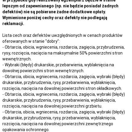
lepszym od zapewnianego (np. nie będzie posiadał żadnych
defektów) nie są pobierane żadne dodatkowe opłaty.
Wymienione poniżej cechy oraz defekty nie podlegają
reklamacji.
Lista cech oraz defektów uwzględnionych w cenach produktów
oferowanych w stanie "dobry":
- Obtarcia, obicia, wgniecenia, rozdarcia, zagięcia, przybrudzenia,
rysy, rozcięcia, nacięcia na maksymalnie 50% powierzchni stron
wewnętrznych.
- Wybraki (błędy) drukarskie, przebarwienia, wyblaknięcia na
dowolnej powierzchni stron wewnętrznych.
- Obtarcia, obicia, wgniecenia, rozdarcia, zagięcia, wybraki (błędy)
drukarskie, przybrudzenia, rysy, przebarwienia,
wyblaknięcia,
rozcięcia, nacięcia
na
dowolnej
powierzchni stron okładkowych.
- Obtarcia, obicia, wgniecenia, rozdarcia, zagięcia, wybraki (błędy)
drukarskie, przybrudzenia, rysy, przebarwienia,
wyblaknięcia,
rozcięcia, nacięcia
na
dowolnej
powierzchni grzbietu.
- Obtarcia, obicia, wgniecenia, rozdarcia, zagięcia, wybraki (błędy)
drukarskie, przybrudzenia, rysy, przebarwienia,
wyblaknięcia,
rozcięcia, nacięcia
na
dowolnej
powierzchni zewnętrznego
opakowania ochronnego.