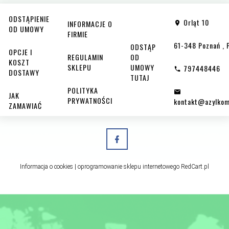
ODSTĄPIENIE
Orląt 10
INFORMACJE O
OD UMOWY
FIRMIE
61-348
Poznań
,
ODSTĄP
OPCJE I
REGULAMIN
OD
KOSZT
SKLEPU
UMOWY
797448446
DOSTAWY
TUTAJ
POLITYKA
JAK
PRYWATNOŚCI
kontakt@azylkom
ZAMAWIAĆ
Informacja o cookies
|
oprogramowanie sklepu internetowego
RedCart.pl