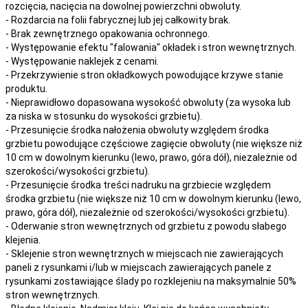
rozcięcia, nacięcia
na
dowolnej
powierzchni obwoluty.
- Rozdarcia na folii fabrycznej lub jej całkowity brak.
- Brak zewnętrznego opakowania ochronnego.
- Występowanie efektu "falowania" okładek i stron wewnętrznych.
- Występowanie naklejek z cenami.
- Przekrzywienie stron okładkowych powodujące krzywe stanie
produktu.
- Nieprawidłowo dopasowana wysokość obwoluty (za wysoka lub
za niska w stosunku do wysokości grzbietu).
- Przesunięcie środka nałożenia obwoluty względem środka
grzbietu powodujące częściowe zagięcie obwoluty (nie większe niż
10 cm w dowolnym kierunku (lewo, prawo, góra dół), niezależnie od
szerokości/wysokości grzbietu).
- Przesunięcie środka treści nadruku na grzbiecie względem
środka grzbietu (nie większe niż 10 cm w dowolnym kierunku (lewo,
prawo, góra dół), niezależnie od szerokości/wysokości grzbietu).
- Oderwanie stron wewnętrznych od grzbietu z powodu słabego
klejenia.
- Sklejenie stron wewnętrznych w miejscach nie zawierających
paneli z rysunkami i/lub w miejscach zawierających panele z
rysunkami zostawiające ślady po rozklejeniu na maksymalnie 50%
stron wewnętrznych.