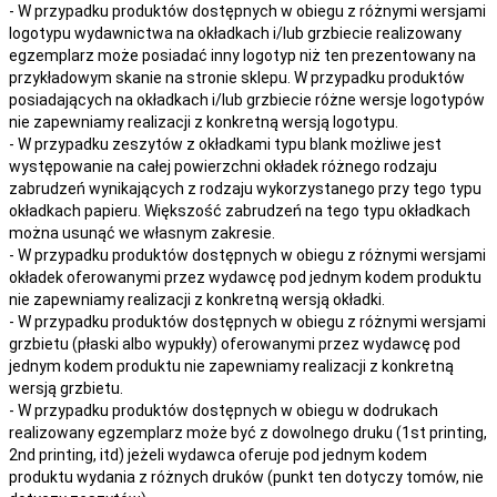
- W przypadku produktów dostępnych w obiegu z różnymi wersjami
logotypu wydawnictwa na okładkach i/lub grzbiecie realizowany
egzemplarz może posiadać inny logotyp niż ten prezentowany na
przykładowym skanie na stronie sklepu. W przypadku produktów
posiadających na okładkach i/lub grzbiecie różne wersje logotypów
nie zapewniamy realizacji z konkretną wersją logotypu.
- W przypadku zeszytów z okładkami typu blank możliwe jest
występowanie na całej powierzchni okładek różnego rodzaju
zabrudzeń wynikających z rodzaju wykorzystanego przy tego typu
okładkach papieru. Większość zabrudzeń na tego typu okładkach
można usunąć we własnym zakresie.
- W przypadku produktów dostępnych w obiegu z różnymi wersjami
okładek oferowanymi przez wydawcę pod jednym kodem produktu
nie zapewniamy realizacji z konkretną wersją okładki.
- W przypadku produktów dostępnych w obiegu z różnymi wersjami
grzbietu (płaski albo wypukły) oferowanymi przez wydawcę pod
jednym kodem produktu nie zapewniamy realizacji z konkretną
wersją grzbietu.
- W przypadku produktów dostępnych w obiegu w dodrukach
realizowany egzemplarz może być z dowolnego druku (1st printing,
2nd printing, itd) jeżeli wydawca oferuje pod jednym kodem
produktu wydania z różnych druków (punkt ten dotyczy tomów, nie