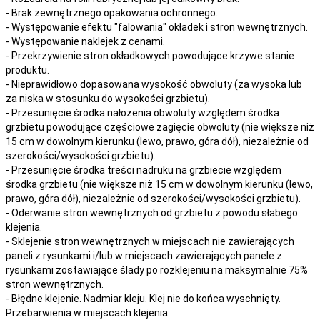
- Brak zewnętrznego opakowania ochronnego.
- Występowanie efektu "falowania" okładek i stron wewnętrznych.
- Występowanie naklejek z cenami.
- Przekrzywienie stron okładkowych powodujące krzywe stanie
produktu.
- Nieprawidłowo dopasowana wysokość obwoluty (za wysoka lub
za niska w stosunku do wysokości grzbietu).
- Przesunięcie środka nałożenia obwoluty względem środka
grzbietu powodujące częściowe zagięcie obwoluty (nie większe niż
15 cm w dowolnym kierunku (lewo, prawo, góra dół), niezależnie od
szerokości/wysokości grzbietu).
- Przesunięcie środka treści nadruku na grzbiecie względem
środka grzbietu (nie większe niż 15 cm w dowolnym kierunku (lewo,
prawo, góra dół), niezależnie od szerokości/wysokości grzbietu).
- Oderwanie stron wewnętrznych od grzbietu z powodu słabego
klejenia.
- Sklejenie stron wewnętrznych w miejscach nie zawierających
paneli z rysunkami i/lub w miejscach zawierających panele z
rysunkami zostawiające ślady po rozklejeniu na maksymalnie 75%
stron wewnętrznych.
- Błędne klejenie. Nadmiar kleju. Klej nie do końca wyschnięty.
Przebarwienia w miejscach klejenia.