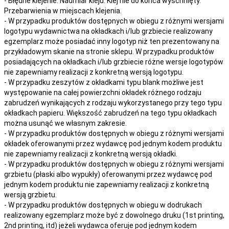
- Błędne klejenie. Nadmiar kleju. Klej nie do końca wyschnięty.
Przebarwienia w miejscach klejenia.
- W przypadku produktów dostępnych w obiegu z różnymi wersjami
logotypu wydawnictwa na okładkach i/lub grzbiecie realizowany
egzemplarz może posiadać inny logotyp niż ten prezentowany na
przykładowym skanie na stronie sklepu. W przypadku produktów
posiadających na okładkach i/lub grzbiecie różne wersje logotypów
nie zapewniamy realizacji z konkretną wersją logotypu.
- W przypadku zeszytów z okładkami typu blank możliwe jest
występowanie na całej powierzchni okładek różnego rodzaju
zabrudzeń wynikających z rodzaju wykorzystanego przy tego typu
okładkach papieru. Większość zabrudzeń na tego typu okładkach
można usunąć we własnym zakresie.
- W przypadku produktów dostępnych w obiegu z różnymi wersjami
okładek oferowanymi przez wydawcę pod jednym kodem produktu
nie zapewniamy realizacji z konkretną wersją okładki.
- W przypadku produktów dostępnych w obiegu z różnymi wersjami
grzbietu (płaski albo wypukły) oferowanymi przez wydawcę pod
jednym kodem produktu nie zapewniamy realizacji z konkretną
wersją grzbietu.
- W przypadku produktów dostępnych w obiegu w dodrukach
realizowany egzemplarz może być z dowolnego druku (1st printing,
2nd printing, itd) jeżeli wydawca oferuje pod jednym kodem