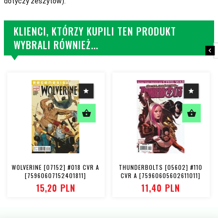
dotyczy zeszytów).
KLIENCI, KTÓRZY KUPILI TEN PRODUKT
WYBRALI RÓWNIEŻ...
WOLVERINE [07152] #018 CVR A
THUNDERBOLTS [05602] #110
[75960607152401811]
CVR A [75960605602611011]
15,
20
PLN
11,
40
PLN