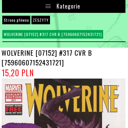
Kategorie
Strona główna
ZESZYTY
WOLVERINE [07152] #317 CVR B [75960607152431721]
WOLVERINE [07152] #317 CVR B
[75960607152431721]
15,
20
PLN