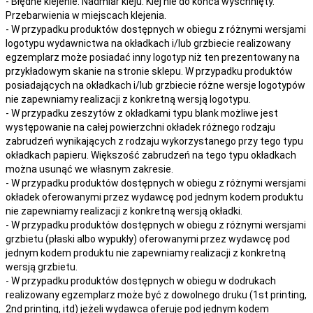
- Błędne klejenie. Nadmiar kleju. Klej nie do końca wyschnięty.
Przebarwienia w miejscach klejenia.
- W przypadku produktów dostępnych w obiegu z różnymi wersjami
logotypu wydawnictwa na okładkach i/lub grzbiecie realizowany
egzemplarz może posiadać inny logotyp niż ten prezentowany na
przykładowym skanie na stronie sklepu. W przypadku produktów
posiadających na okładkach i/lub grzbiecie różne wersje logotypów
nie zapewniamy realizacji z konkretną wersją logotypu.
- W przypadku zeszytów z okładkami typu blank możliwe jest
występowanie na całej powierzchni okładek różnego rodzaju
zabrudzeń wynikających z rodzaju wykorzystanego przy tego typu
okładkach papieru. Większość zabrudzeń na tego typu okładkach
można usunąć we własnym zakresie.
- W przypadku produktów dostępnych w obiegu z różnymi wersjami
okładek oferowanymi przez wydawcę pod jednym kodem produktu
nie zapewniamy realizacji z konkretną wersją okładki.
- W przypadku produktów dostępnych w obiegu z różnymi wersjami
grzbietu (płaski albo wypukły) oferowanymi przez wydawcę pod
jednym kodem produktu nie zapewniamy realizacji z konkretną
wersją grzbietu.
- W przypadku produktów dostępnych w obiegu w dodrukach
realizowany egzemplarz może być z dowolnego druku (1st printing,
2nd printing, itd) jeżeli wydawca oferuje pod jednym kodem