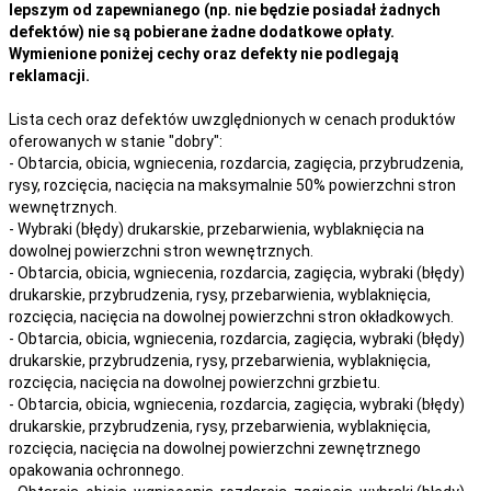
lepszym od zapewnianego (np. nie będzie posiadał żadnych
defektów) nie są pobierane żadne dodatkowe opłaty.
Wymienione poniżej cechy oraz defekty nie podlegają
reklamacji.
Lista cech oraz defektów uwzględnionych w cenach produktów
oferowanych w stanie "dobry":
- Obtarcia, obicia, wgniecenia, rozdarcia, zagięcia, przybrudzenia,
rysy, rozcięcia, nacięcia na maksymalnie 50% powierzchni stron
wewnętrznych.
- Wybraki (błędy) drukarskie, przebarwienia, wyblaknięcia na
dowolnej powierzchni stron wewnętrznych.
- Obtarcia, obicia, wgniecenia, rozdarcia, zagięcia, wybraki (błędy)
drukarskie, przybrudzenia, rysy, przebarwienia,
wyblaknięcia,
rozcięcia, nacięcia
na
dowolnej
powierzchni stron okładkowych.
- Obtarcia, obicia, wgniecenia, rozdarcia, zagięcia, wybraki (błędy)
drukarskie, przybrudzenia, rysy, przebarwienia,
wyblaknięcia,
rozcięcia, nacięcia
na
dowolnej
powierzchni grzbietu.
- Obtarcia, obicia, wgniecenia, rozdarcia, zagięcia, wybraki (błędy)
drukarskie, przybrudzenia, rysy, przebarwienia,
wyblaknięcia,
rozcięcia, nacięcia
na
dowolnej
powierzchni zewnętrznego
opakowania ochronnego.