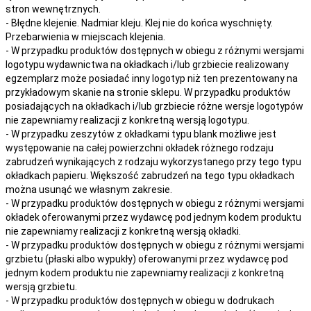
stron wewnętrznych.
- Błędne klejenie. Nadmiar kleju. Klej nie do końca wyschnięty.
Przebarwienia w miejscach klejenia.
- W przypadku produktów dostępnych w obiegu z różnymi wersjami
logotypu wydawnictwa na okładkach i/lub grzbiecie realizowany
egzemplarz może posiadać inny logotyp niż ten prezentowany na
przykładowym skanie na stronie sklepu. W przypadku produktów
posiadających na okładkach i/lub grzbiecie różne wersje logotypów
nie zapewniamy realizacji z konkretną wersją logotypu.
- W przypadku zeszytów z okładkami typu blank możliwe jest
występowanie na całej powierzchni okładek różnego rodzaju
zabrudzeń wynikających z rodzaju wykorzystanego przy tego typu
okładkach papieru. Większość zabrudzeń na tego typu okładkach
można usunąć we własnym zakresie.
- W przypadku produktów dostępnych w obiegu z różnymi wersjami
okładek oferowanymi przez wydawcę pod jednym kodem produktu
nie zapewniamy realizacji z konkretną wersją okładki.
- W przypadku produktów dostępnych w obiegu z różnymi wersjami
grzbietu (płaski albo wypukły) oferowanymi przez wydawcę pod
jednym kodem produktu nie zapewniamy realizacji z konkretną
wersją grzbietu.
- W przypadku produktów dostępnych w obiegu w dodrukach