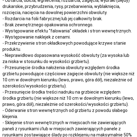
- Obtarcia, obicia, wgniecenia, rozdarcia, zagięcia, wybraki (błędy)
drukarskie, przybrudzenia, rysy, przebarwienia,
wyblaknięcia,
rozcięcia, nacięcia
na
dowolnej
powierzchni obwoluty.
- Rozdarcia na folii fabrycznej lub jej całkowity brak.
- Brak zewnętrznego opakowania ochronnego.
- Występowanie efektu "falowania" okładek i stron wewnętrznych.
- Występowanie naklejek z cenami.
- Przekrzywienie stron okładkowych powodujące krzywe stanie
produktu.
- Nieprawidłowo dopasowana wysokość obwoluty (za wysoka lub
za niska w stosunku do wysokości grzbietu).
- Przesunięcie środka nałożenia obwoluty względem środka
grzbietu powodujące częściowe zagięcie obwoluty (nie większe niż
10 cm w dowolnym kierunku (lewo, prawo, góra dół), niezależnie od
szerokości/wysokości grzbietu).
- Przesunięcie środka treści nadruku na grzbiecie względem
środka grzbietu (nie większe niż 10 cm w dowolnym kierunku (lewo,
prawo, góra dół), niezależnie od szerokości/wysokości grzbietu).
- Oderwanie stron wewnętrznych od grzbietu z powodu słabego
klejenia.
- Sklejenie stron wewnętrznych w miejscach nie zawierających
paneli z rysunkami i/lub w miejscach zawierających panele z
rysunkami zostawiające ślady po rozklejeniu na maksymalnie 50%