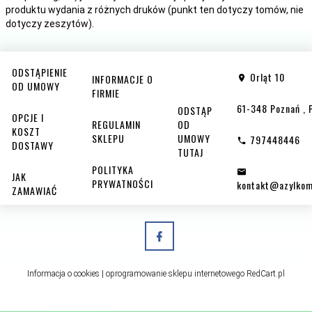
produktu wydania z różnych druków (punkt ten dotyczy tomów, nie
dotyczy zeszytów).
ODSTĄPIENIE
Orląt 10
INFORMACJE O
OD UMOWY
FIRMIE
61-348
Poznań
,
ODSTĄP
OPCJE I
REGULAMIN
OD
KOSZT
SKLEPU
UMOWY
797448446
DOSTAWY
TUTAJ
POLITYKA
JAK
PRYWATNOŚCI
kontakt@azylkom
ZAMAWIAĆ
Informacja o cookies
|
oprogramowanie sklepu internetowego
RedCart.pl