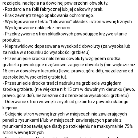
rozcięcia, nacięcia
na
dowolnej
powierzchni obwoluty.
- Rozdarcia na folii fabrycznej lub jej całkowity brak.
- Brak zewnętrznego opakowania ochronnego.
- Występowanie efektu "falowania" okładek i stron wewnętrznych.
- Występowanie naklejek z cenami.
- Przekrzywienie stron okładkowych powodujące krzywe stanie
produktu.
- Nieprawidłowo dopasowana wysokość obwoluty (za wysoka lub
za niska w stosunku do wysokości grzbietu).
- Przesunięcie środka nałożenia obwoluty względem środka
grzbietu powodujące częściowe zagięcie obwoluty (nie większe niż
15 cm w dowolnym kierunku (lewo, prawo, góra dół), niezależnie od
szerokości/wysokości grzbietu).
- Przesunięcie środka treści nadruku na grzbiecie względem
środka grzbietu (nie większe niż 15 cm w dowolnym kierunku (lewo,
prawo, góra dół), niezależnie od szerokości/wysokości grzbietu).
- Oderwanie stron wewnętrznych od grzbietu z powodu słabego
klejenia.
- Sklejenie stron wewnętrznych w miejscach nie zawierających
paneli z rysunkami i/lub w miejscach zawierających panele z
rysunkami zostawiające ślady po rozklejeniu na maksymalnie 75%
stron wewnętrznych.