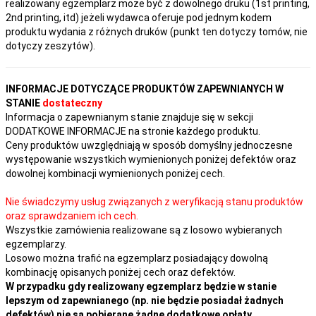
realizowany egzemplarz może być z dowolnego druku (1st printing,
2nd printing, itd) jeżeli wydawca oferuje pod jednym kodem
produktu wydania z różnych druków (punkt ten dotyczy tomów, nie
dotyczy zeszytów).
INFORMACJE DOTYCZĄCE PRODUKTÓW ZAPEWNIANYCH W
STANIE
dostateczny
Informacja o zapewnianym stanie znajduje się w sekcji
DODATKOWE INFORMACJE na stronie każdego produktu.
Ceny produktów uwzględniają w sposób domyślny jednoczesne
występowanie wszystkich wymienionych poniżej defektów oraz
dowolnej kombinacji wymienionych poniżej cech.
Nie świadczymy usług związanych z weryfikacją stanu produktów
oraz sprawdzaniem ich cech.
Wszystkie zamówienia realizowane są z losowo wybieranych
egzemplarzy.
Losowo można trafić na egzemplarz posiadający dowolną
kombinację opisanych poniżej cech oraz defektów.
W przypadku gdy realizowany egzemplarz będzie w stanie
lepszym od zapewnianego (np. nie będzie posiadał żadnych
defektów) nie są pobierane żadne dodatkowe opłaty.