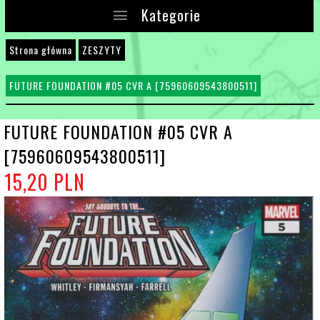
Kategorie
Strona główna
ZESZYTY
FUTURE FOUNDATION #05 CVR A [75960609543800511]
FUTURE FOUNDATION #05 CVR A
[75960609543800511]
15,
20
PLN