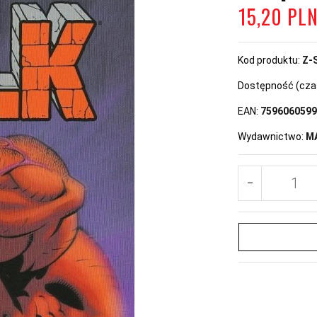
15,
20
PL
Kod produktu:
Z-
Dostępność (czas 
EAN:
7596060599
Wydawnictwo:
M