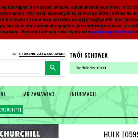
 usług dostępnych w naszym sklepie, optymalizacji jego treści oraz 
orzystamy z informacji zapisanych za pomocą plików cookies na 
 kontrolować za pomocą ustawień swojej przeglądarki internetowej
o, bez zmiany ustawień przeglądarki internetowej oznacza, iż uży
 cookies. Więcej informacji zawartych jest w
polityce prywatnośc
i
s
TWÓJ SCHOWEK
>>
SZUKANIE ZAAWANSOWANE
Produktów:
0
ANE
JAK ZAMAWIAĆ
INFORMACJE
992801711]
HULK [059