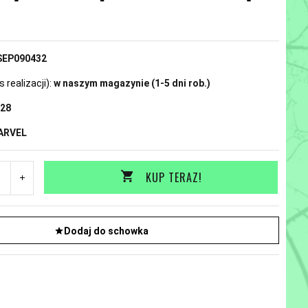
N
SEP090432
realizacji):
w naszym magazynie (1-5 dni rob.)
28
ARVEL
KUP TERAZ!
Dodaj do schowka