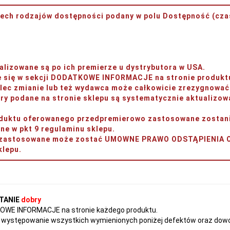
rzech rodzajów dostępności podany w polu
Dostępność (czas
lizowane są po ich premierze u dystrybutora w USA.
je się w sekcji DODATKOWE INFORMACJE na stronie produkt
ec zmianie lub też wydawca może całkowicie zrezygnować 
y podane na stronie sklepu są systematycznie aktualizow
produktu oferowanego przedpremierowo zastosowane zos
w pkt 9 regulaminu sklepu.
ery zastosowane może zostać UMOWNE PRAWO ODSTĄPIENI
lepu.
TANIE
dobry
TKOWE INFORMACJE na stronie każdego produktu.
występowanie wszystkich wymienionych poniżej defektów oraz dowol