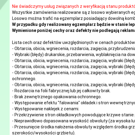
Nie świadczymy usług związanych z weryfikacją stanu produkt
Wszystkie zamówienia realizowane są z losowo wybieranych e
Losowo można trafić na egzemplarz posiadający dowolną kombi
W przypadku gdy realizowany egzemplarz będzie w stanie lep
Wymienione poniżej cechy oraz defekty nie podlegają reklama
Lista cech oraz defektów uwzględnionych w cenach produktów 
- Obtarcia, obicia, wgniecenia, rozdarcia, zagięcia, przybrudze
- Wybraki (błędy) drukarskie, przebarwienia, wyblaknięcia na d
- Obtarcia, obicia, wgniecenia, rozdarcia, zagięcia, wybraki (błę
- Obtarcia, obicia, wgniecenia, rozdarcia, zagięcia, wybraki (błę
- Obtarcia, obicia, wgniecenia, rozdarcia, zagięcia, wybraki (błę
ochronnego.
- Obtarcia, obicia, wgniecenia, rozdarcia, zagięcia, wybraki (błę
- Rozdarcia na folii fabrycznej lub jej całkowity brak.
- Brak zewnętrznego opakowania ochronnego.
- Występowanie efektu "falowania" okładek i stron wewnętrzny
- Występowanie naklejek z cenami.
- Przekrzywienie stron okładkowych powodujące krzywe stanie 
- Nieprawidłowo dopasowana wysokość obwoluty (za wysoka lub
- Przesunięcie środka nałożenia obwoluty względem środka grzb
szerokości/wysokości grzbietu).