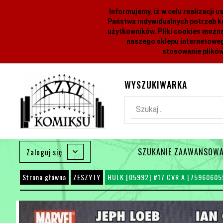
Informujemy, iż w celu realizacji
Państwa indywidualnych potrzeb k
użytkowników. Pliki cookies można
naszego sklepu internetoweg
stosowanie plików
WYSZUKIWARKA
Szukaj...
SZUKANIE ZAAWANSOW
Zaloguj się
Strona główna
ZESZYTY
HULK [05992] #17 CVR A [75960605