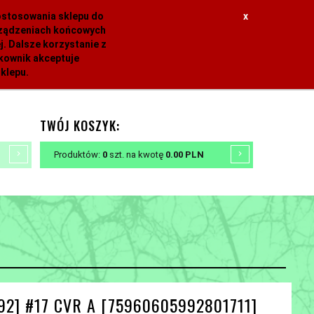
dostosowania sklepu do
x
urządzeniach końcowych
. Dalsze korzystanie z
tkownik akceptuje
klepu.
TWÓJ KOSZYK:
Produktów:
0
szt.
na kwotę
0.00
PLN
92] #17 CVR A [75960605992801711]