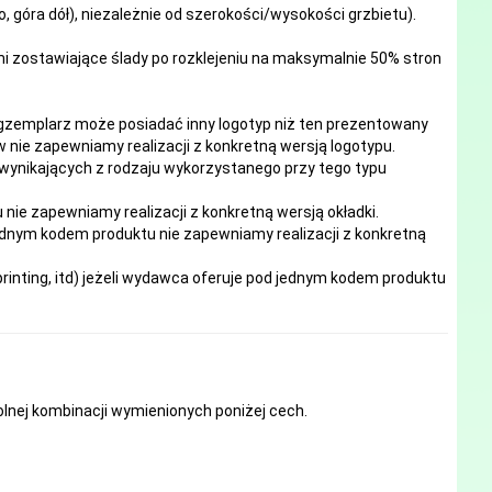
, góra dół), niezależnie od szerokości/wysokości grzbietu).
mi zostawiające ślady po rozklejeniu na maksymalnie 50% stron
egzemplarz może posiadać inny logotyp niż ten prezentowany
 nie zapewniamy realizacji z konkretną wersją logotypu.
 wynikających z rodzaju wykorzystanego przy tego typu
e zapewniamy realizacji z konkretną wersją okładki.
ednym kodem produktu nie zapewniamy realizacji z konkretną
inting, itd) jeżeli wydawca oferuje pod jednym kodem produktu
nej kombinacji wymienionych poniżej cech.