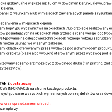
dka grzbietu (nie większe niż 10 cm w dowolnym kierunku (lewo, prawo
klejenia.
paneli z rysunkami i/lub w miejscach zawierających panele z rysunka
rzebarwienia w miejscach klejenia.
ami logotypu wydawnictwa na okładkach i/lub grzbiecie realizowany 
ów posiadających na okładkach i/lub grzbiecie różne wersje logotypów
ystępowanie na całej powierzchni okładek różnego rodzaju zabrudzeń
ach można usunąć we własnym zakresie.
ami okładek oferowanymi przez wydawcę pod jednym kodem produktu ni
mi grzbietu (płaski albo wypukły) oferowanymi przez wydawcę pod j
izowany egzemplarz może być z dowolnego druku (1st printing, 2nd pr
czy zeszytów).
TANIE
dostateczny
TKOWE INFORMACJE na stronie każdego produktu.
występowanie wszystkich wymienionych poniżej defektów oraz dowol
ów oraz sprawdzaniem ich cech.
gzemplarzy.