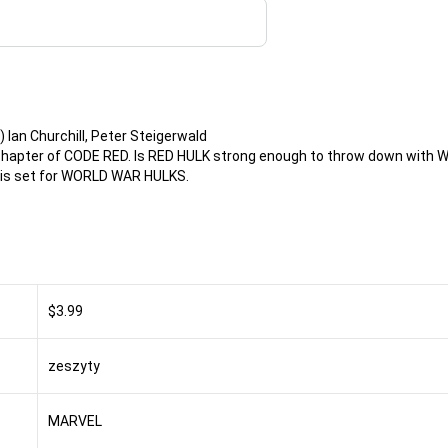
) Ian Churchill, Peter Steigerwald
 chapter of CODE RED. Is RED HULK strong enough to throw down with
e is set for WORLD WAR HULKS.
$3.99
zeszyty
MARVEL