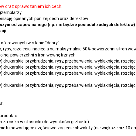
ów oraz sprawdzaniem ich cech.
gzemplarzy.
nację opisanych poniżej cech oraz defektów.
szym od zapewnianego (np. nie będzie posiadał żadnych defektów) 
cji.
oferowanych w stanie "dobry":
nia, rysy, rozcięcia, nacięcia na maksymalnie 50% powierzchni stron w
owolnej powierzchni stron wewnętrznych.
dy) drukarskie, przybrudzenia, rysy, przebarwienia,
wyblaknięcia, rozcięc
dy) drukarskie, przybrudzenia, rysy, przebarwienia,
wyblaknięcia, rozcięc
dy) drukarskie, przybrudzenia, rysy, przebarwienia,
wyblaknięcia, rozcięc
dy) drukarskie, przybrudzenia, rysy, przebarwienia,
wyblaknięcia, rozcięc
ch.
produktu.
 za niska w stosunku do wysokości grzbietu).
ietu powodujące częściowe zagięcie obwoluty (nie większe niż 10 cm 