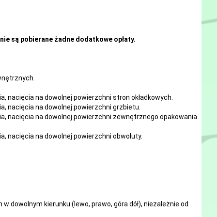
nie są pobierane żadne dodatkowe opłaty.
ewnętrznych.
ia, nacięcia
na
dowolnej
powierzchni stron okładkowych.
ia, nacięcia
na
dowolnej
powierzchni grzbietu.
ia, nacięcia
na
dowolnej
powierzchni zewnętrznego opakowania
ia, nacięcia
na
dowolnej
powierzchni obwoluty.
w dowolnym kierunku (lewo, prawo, góra dół), niezależnie od