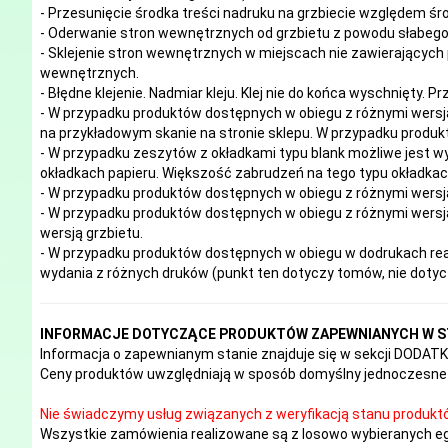
- Przesunięcie środka treści nadruku na grzbiecie względem śro
- Oderwanie stron wewnętrznych od grzbietu z powodu słabego 
- Sklejenie stron wewnętrznych w miejscach nie zawierających 
wewnętrznych.
- Błędne klejenie. Nadmiar kleju. Klej nie do końca wyschnięty. P
- W przypadku produktów dostępnych w obiegu z różnymi wersj
na przykładowym skanie na stronie sklepu. W przypadku produkt
- W przypadku zeszytów z okładkami typu blank możliwe jest w
okładkach papieru. Większość zabrudzeń na tego typu okładk
- W przypadku produktów dostępnych w obiegu z różnymi wersj
- W przypadku produktów dostępnych w obiegu z różnymi wersja
wersją grzbietu.
- W przypadku produktów dostępnych w obiegu w dodrukach real
wydania z różnych druków (punkt ten dotyczy tomów, nie doty
INFORMACJE DOTYCZĄCE PRODUKTÓW ZAPEWNIANYCH W S
Informacja o zapewnianym stanie znajduje się w sekcji DODA
Ceny produktów uwzględniają w sposób domyślny jednoczesne 
Nie świadczymy usług związanych z weryfikacją stanu produkt
Wszystkie zamówienia realizowane są z losowo wybieranych e