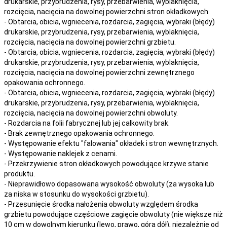
drukarskie, przybrudzenia, rysy, przebarwienia,
wyblaknięcia,
rozcięcia, nacięcia
na
dowolnej
powierzchni stron okładkowych.
- Obtarcia, obicia, wgniecenia, rozdarcia, zagięcia, wybraki (błędy)
drukarskie, przybrudzenia, rysy, przebarwienia,
wyblaknięcia,
rozcięcia, nacięcia
na
dowolnej
powierzchni grzbietu.
- Obtarcia, obicia, wgniecenia, rozdarcia, zagięcia, wybraki (błędy)
drukarskie, przybrudzenia, rysy, przebarwienia,
wyblaknięcia,
rozcięcia, nacięcia
na
dowolnej
powierzchni zewnętrznego
opakowania ochronnego.
- Obtarcia, obicia, wgniecenia, rozdarcia, zagięcia, wybraki (błędy)
drukarskie, przybrudzenia, rysy, przebarwienia,
wyblaknięcia,
rozcięcia, nacięcia
na
dowolnej
powierzchni obwoluty.
- Rozdarcia na folii fabrycznej lub jej całkowity brak.
- Brak zewnętrznego opakowania ochronnego.
- Występowanie efektu "falowania" okładek i stron wewnętrznych.
- Występowanie naklejek z cenami.
- Przekrzywienie stron okładkowych powodujące krzywe stanie
produktu.
- Nieprawidłowo dopasowana wysokość obwoluty (za wysoka lub
za niska w stosunku do wysokości grzbietu).
- Przesunięcie środka nałożenia obwoluty względem środka
grzbietu powodujące częściowe zagięcie obwoluty (nie większe niż
10 cm w dowolnym kierunku (lewo, prawo, góra dół), niezależnie od