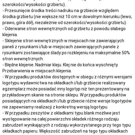
szerokości/wysokości grzbietu).
- Przesunięcie środka treści nadruku na grzbiecie względem
środka grzbietu (nie większe niż 10 cm w dowolnym kierunku (lewo,
prawo, góra dół), niezależnie od szerokości/wysokości grzbietu).
- Oderwanie stron wewnętrznych od grzbietu z powodu słabego
klejenia.
- Sklejenie stron wewnętrznych w miejscach nie zawierających
paneli z rysunkami i/lub w miejscach zawierających panele z
rysunkami zostawiające ślady po rozklejeniu na maksymalnie 50%
stron wewnętrznych.
- Błędne klejenie. Nadmiar kleju. Klej nie do końca wyschnięty.
Przebarwienia w miejscach klejenia.
- W przypadku produktów dostępnych w obiegu z różnymi wersjami
logotypu wydawnictwa na okładkach i/lub grzbiecie realizowany
egzemplarz może posiadać inny logotyp niż ten prezentowany na
przykładowym skanie na stronie sklepu. W przypadku produktów
posiadających na okładkach i/lub grzbiecie różne wersje logotypów
nie zapewniamy realizacji z konkretną wersją logotypu.
- W przypadku zeszytów z okładkami typu blank możliwe jest
występowanie na całej powierzchni okładek różnego rodzaju
zabrudzeń wynikających z rodzaju wykorzystanego przy tego typu
okładkach papieru. Większość zabrudzeń na tego typu okładkach