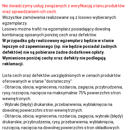
Nie świadczymy usług związanych z weryfikacją stanu produktów
oraz sprawdzaniem ich cech.
Wszystkie zamówienia realizowane są z losowo wybieranych
egzemplarzy.
Losowo można trafić na egzemplarz posiadający dowolną
kombinację opisanych poniżej cech oraz defektów.
W przypadku gdy realizowany egzemplarz będzie w stanie
lepszym od zapewnianego (np. nie będzie posiadał żadnych
defektów) nie są pobierane żadne dodatkowe opłaty.
Wymienione poniżej cechy oraz defekty nie podlegają
reklamacji.
Lista cech oraz defektów uwzględnionych w cenach produktów
oferowanych w stanie "dostateczny":
- Obtarcia, obicia, wgniecenia, rozdarcia, zagięcia, przybrudzenia,
rysy, rozcięcia, nacięcia na maksymalnie 75% powierzchni stron
wewnętrznych.
- Wybraki (błędy) drukarskie, przebarwienia, wyblaknięcia na
dowolnej powierzchni stron wewnętrznych.
- Obtarcia, obicia, wgniecenia, rozdarcia, zagięcia, wybraki (błędy)
drukarskie, przybrudzenia, rysy, przebarwienia,
wyblaknięcia,
rozcięcia, nacięcia
na
dowolnej
powierzchni stron okładkowych.