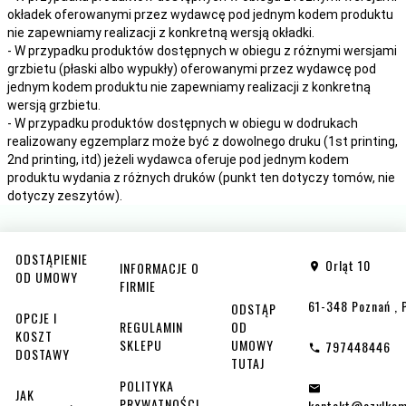
okładek oferowanymi przez wydawcę pod jednym kodem produktu
nie zapewniamy realizacji z konkretną wersją okładki.
- W przypadku produktów dostępnych w obiegu z różnymi wersjami
grzbietu (płaski albo wypukły) oferowanymi przez wydawcę pod
jednym kodem produktu nie zapewniamy realizacji z konkretną
wersją grzbietu.
- W przypadku produktów dostępnych w obiegu w dodrukach
realizowany egzemplarz może być z dowolnego druku (1st printing,
2nd printing, itd) jeżeli wydawca oferuje pod jednym kodem
produktu wydania z różnych druków (punkt ten dotyczy tomów, nie
dotyczy zeszytów).
ODSTĄPIENIE
Orląt 10
INFORMACJE O
OD UMOWY
FIRMIE
61-348
Poznań
,
ODSTĄP
OPCJE I
REGULAMIN
OD
KOSZT
SKLEPU
UMOWY
797448446
DOSTAWY
TUTAJ
POLITYKA
JAK
PRYWATNOŚCI
kontakt@azylkom