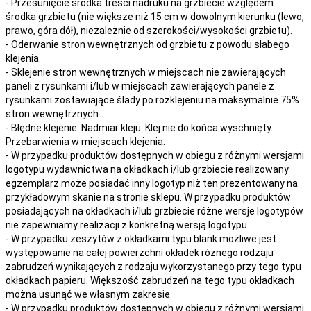
- Przesunięcie środka treści nadruku na grzbiecie względem
środka grzbietu (nie większe niż 15 cm w dowolnym kierunku (lewo,
prawo, góra dół), niezależnie od szerokości/wysokości grzbietu).
- Oderwanie stron wewnętrznych od grzbietu z powodu słabego
klejenia.
- Sklejenie stron wewnętrznych w miejscach nie zawierających
paneli z rysunkami i/lub w miejscach zawierających panele z
rysunkami zostawiające ślady po rozklejeniu na maksymalnie 75%
stron wewnętrznych.
- Błędne klejenie. Nadmiar kleju. Klej nie do końca wyschnięty.
Przebarwienia w miejscach klejenia.
- W przypadku produktów dostępnych w obiegu z różnymi wersjami
logotypu wydawnictwa na okładkach i/lub grzbiecie realizowany
egzemplarz może posiadać inny logotyp niż ten prezentowany na
przykładowym skanie na stronie sklepu. W przypadku produktów
posiadających na okładkach i/lub grzbiecie różne wersje logotypów
nie zapewniamy realizacji z konkretną wersją logotypu.
- W przypadku zeszytów z okładkami typu blank możliwe jest
występowanie na całej powierzchni okładek różnego rodzaju
zabrudzeń wynikających z rodzaju wykorzystanego przy tego typu
okładkach papieru. Większość zabrudzeń na tego typu okładkach
można usunąć we własnym zakresie.
- W przypadku produktów dostępnych w obiegu z różnymi wersjami