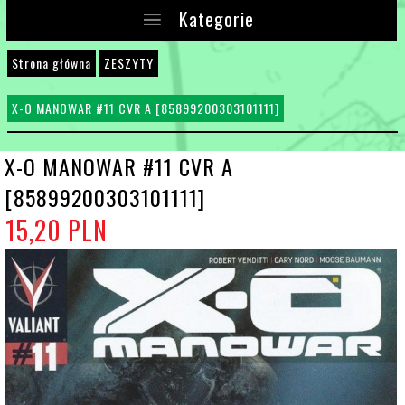
Kategorie
Strona główna
ZESZYTY
X-O MANOWAR #11 CVR A [85899200303101111]
X-O MANOWAR #11 CVR A
[85899200303101111]
15,
20
PLN