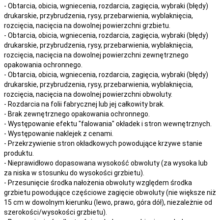
- Obtarcia, obicia, wgniecenia, rozdarcia, zagięcia, wybraki (błędy)
drukarskie, przybrudzenia, rysy, przebarwienia,
wyblaknięcia,
rozcięcia, nacięcia
na
dowolnej
powierzchni grzbietu.
- Obtarcia, obicia, wgniecenia, rozdarcia, zagięcia, wybraki (błędy)
drukarskie, przybrudzenia, rysy, przebarwienia,
wyblaknięcia,
rozcięcia, nacięcia
na
dowolnej
powierzchni zewnętrznego
opakowania ochronnego.
- Obtarcia, obicia, wgniecenia, rozdarcia, zagięcia, wybraki (błędy)
drukarskie, przybrudzenia, rysy, przebarwienia,
wyblaknięcia,
rozcięcia, nacięcia
na
dowolnej
powierzchni obwoluty.
- Rozdarcia na folii fabrycznej lub jej całkowity brak.
- Brak zewnętrznego opakowania ochronnego.
- Występowanie efektu "falowania" okładek i stron wewnętrznych.
- Występowanie naklejek z cenami.
- Przekrzywienie stron okładkowych powodujące krzywe stanie
produktu.
- Nieprawidłowo dopasowana wysokość obwoluty (za wysoka lub
za niska w stosunku do wysokości grzbietu).
- Przesunięcie środka nałożenia obwoluty względem środka
grzbietu powodujące częściowe zagięcie obwoluty (nie większe niż
15 cm w dowolnym kierunku (lewo, prawo, góra dół), niezależnie od
szerokości/wysokości grzbietu).