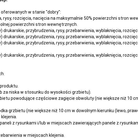
oferowanych w stanie "dobry":
nia, rysy, rozcięcia, nacięcia na maksymalnie 50% powierzchni stron w
owolnej powierzchni stron wewnętrznych.
dy) drukarskie, przybrudzenia, rysy, przebarwienia,
wyblaknięcia, rozcięc
dy) drukarskie, przybrudzenia, rysy, przebarwienia,
wyblaknięcia, rozcięc
dy) drukarskie, przybrudzenia, rysy, przebarwienia,
wyblaknięcia, rozcięc
dy) drukarskie, przybrudzenia, rysy, przebarwienia,
wyblaknięcia, rozcięc
ch.
produktu.
 za niska w stosunku do wysokości grzbietu).
ietu powodujące częściowe zagięcie obwoluty (nie większe niż 10 cm 
dka grzbietu (nie większe niż 10 cm w dowolnym kierunku (lewo, prawo
klejenia.
paneli z rysunkami i/lub w miejscach zawierających panele z rysunka
rzebarwienia w miejscach klejenia.