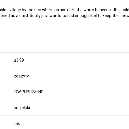
ed village by the sea where rumors tell of a warm heaven in this cold he
 as a child. Scully just wants to find enough fuel to keep their new v
$3.99
zeszyty
IDW PUBLISHING
angielski
tak