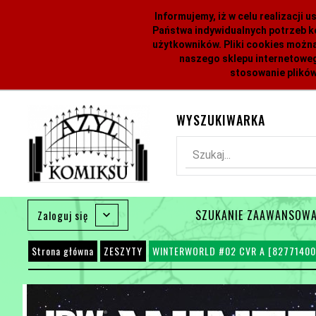
Informujemy, iż w celu realizacji
Państwa indywidualnych potrzeb k
użytkowników. Pliki cookies można
naszego sklepu internetoweg
stosowanie plików
WYSZUKIWARKA
Szukaj...
SZUKANIE ZAAWANSOW
Zaloguj się
Strona główna
ZESZYTY
WINTERWORLD #02 CVR A [82771400