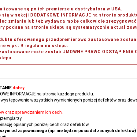
lizowane są po ich premierze u dystrybutora w USA.
je się w sekcji DODATKOWE INFORMACJE na stronie produkt
ec zmianie lub też wydawca może całkowicie zrezygnować 
y podane na stronie sklepu są systematycznie aktualizow
produktu oferowanego przedpremierowo zastosowane zos
w pkt 9 regulaminu sklepu.
ery zastosowane może zostać UMOWNE PRAWO ODSTĄPIENI
lepu.
TANIE
dobry
TKOWE INFORMACJE na stronie każdego produktu.
występowanie wszystkich wymienionych poniżej defektów oraz dowol
ów oraz sprawdzaniem ich cech.
gzemplarzy.
nację opisanych poniżej cech oraz defektów.
szym od zapewnianego (np. nie będzie posiadał żadnych defektów) 
cji.