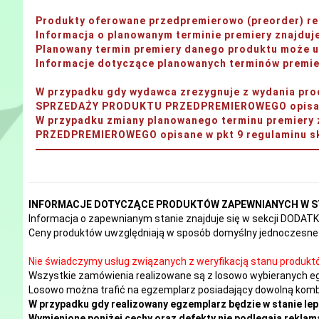
Produkty oferowane przedpremierowo (preorder) rea
Informacja o planowanym terminie premiery znajdu
Planowany termin premiery danego produktu może ul
Informacje dotyczące planowanych terminów premier
W przypadku gdy wydawca zrezygnuje z wydania 
SPRZEDAŻY PRODUKTU PRZEDPREMIEROWEGO opisane 
W przypadku zmiany planowanego terminu premi
PRZEDPREMIEROWEGO opisane w pkt 9 regulaminu sk
INFORMACJE DOTYCZĄCE PRODUKTÓW ZAPEWNIANYCH W S
Informacja o zapewnianym stanie znajduje się w sekcji DODA
Ceny produktów uwzględniają w sposób domyślny jednoczesne 
Nie świadczymy usług związanych z weryfikacją stanu produkt
Wszystkie zamówienia realizowane są z losowo wybieranych e
Losowo można trafić na egzemplarz posiadający dowolną kombi
W przypadku gdy realizowany egzemplarz będzie w stanie lep
Wymienione poniżej cechy oraz defekty nie podlegają reklama