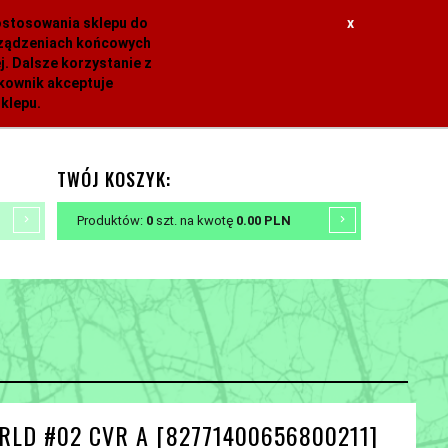
dostosowania sklepu do
x
urządzeniach końcowych
. Dalsze korzystanie z
tkownik akceptuje
klepu.
TWÓJ KOSZYK:
Produktów:
0
szt.
na kwotę
0.00
PLN
LD #02 CVR A [82771400656800211]