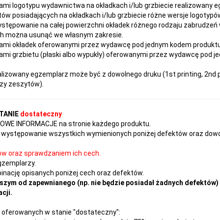
ami logotypu wydawnictwa na okładkach i/lub grzbiecie realizowany 
ów posiadających na okładkach i/lub grzbiecie różne wersje logotypów
ystępowanie na całej powierzchni okładek różnego rodzaju zabrudzeń
ach można usunąć we własnym zakresie.
ami okładek oferowanymi przez wydawcę pod jednym kodem produktu ni
mi grzbietu (płaski albo wypukły) oferowanymi przez wydawcę pod j
izowany egzemplarz może być z dowolnego druku (1st printing, 2nd pr
czy zeszytów).
TANIE
dostateczny
TKOWE INFORMACJE na stronie każdego produktu.
występowanie wszystkich wymienionych poniżej defektów oraz dowol
ów oraz sprawdzaniem ich cech.
gzemplarzy.
nację opisanych poniżej cech oraz defektów.
szym od zapewnianego (np. nie będzie posiadał żadnych defektów) 
cji.
 oferowanych w stanie "dostateczny":