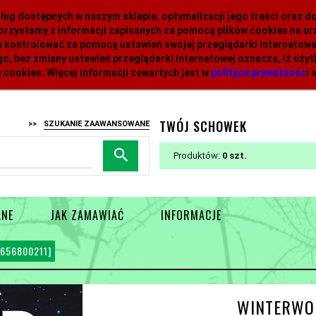
 usług dostępnych w naszym sklepie, optymalizacji jego treści oraz 
orzystamy z informacji zapisanych za pomocą plików cookies na 
 kontrolować za pomocą ustawień swojej przeglądarki internetowej
o, bez zmiany ustawień przeglądarki internetowej oznacza, iż uży
 cookies. Więcej informacji zawartych jest w
polityce prywatnośc
i
s
TWÓJ SCHOWEK
>>
SZUKANIE ZAAWANSOWANE
Produktów:
0
ANE
JAK ZAMAWIAĆ
INFORMACJE
656800211]
WINTERWOR