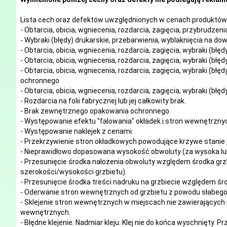
Lista cech oraz defektów uwzględnionych w cenach produktów 
- Obtarcia, obicia, wgniecenia, rozdarcia, zagięcia, przybrudze
- Wybraki (błędy) drukarskie, przebarwienia, wyblaknięcia na d
- Obtarcia, obicia, wgniecenia, rozdarcia, zagięcia, wybraki (błę
- Obtarcia, obicia, wgniecenia, rozdarcia, zagięcia, wybraki (błę
- Obtarcia, obicia, wgniecenia, rozdarcia, zagięcia, wybraki (błę
ochronnego.
- Obtarcia, obicia, wgniecenia, rozdarcia, zagięcia, wybraki (błę
- Rozdarcia na folii fabrycznej lub jej całkowity brak.
- Brak zewnętrznego opakowania ochronnego.
- Występowanie efektu "falowania" okładek i stron wewnętrzny
- Występowanie naklejek z cenami.
- Przekrzywienie stron okładkowych powodujące krzywe stanie 
- Nieprawidłowo dopasowana wysokość obwoluty (za wysoka lub
- Przesunięcie środka nałożenia obwoluty względem środka grzb
szerokości/wysokości grzbietu).
- Przesunięcie środka treści nadruku na grzbiecie względem śro
- Oderwanie stron wewnętrznych od grzbietu z powodu słabego 
- Sklejenie stron wewnętrznych w miejscach nie zawierających 
wewnętrznych.
- Błędne klejenie. Nadmiar kleju. Klej nie do końca wyschnięty. P