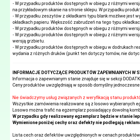
- W przypadku produktów dostępnych w obiegu z różnymi wersj
na przykładowym skanie na stronie sklepu. W przypadku produkt
- W przypadku zeszytów z okładkami typu blank możliwe jest w
okładkach papieru. Większość zabrudzeń na tego typu okładk
- W przypadku produktów dostępnych w obiegu z różnymi wersj
- W przypadku produktów dostępnych w obiegu z różnymi wersja
wersją grzbietu.
- W przypadku produktów dostępnych w obiegu w dodrukach real
wydania z różnych druków (punkt ten dotyczy tomów, nie doty
INFORMACJE DOTYCZĄCE PRODUKTÓW ZAPEWNIANYCH W S
Informacja o zapewnianym stanie znajduje się w sekcji DODA
Ceny produktów uwzględniają w sposób domyślny jednoczesne 
Nie świadczymy usług związanych z weryfikacją stanu produkt
Wszystkie zamówienia realizowane są z losowo wybieranych e
Losowo można trafić na egzemplarz posiadający dowolną kombi
W przypadku gdy realizowany egzemplarz będzie w stanie lep
Wymienione poniżej cechy oraz defekty nie podlegają reklama
Lista cech oraz defektów uwzględnionych w cenach produktów