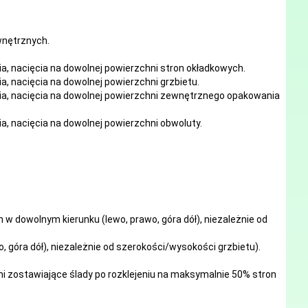
ewnętrznych.
ia, nacięcia
na
dowolnej
powierzchni stron okładkowych.
ia, nacięcia
na
dowolnej
powierzchni grzbietu.
ia, nacięcia
na
dowolnej
powierzchni zewnętrznego opakowania
ia, nacięcia
na
dowolnej
powierzchni obwoluty.
w dowolnym kierunku (lewo, prawo, góra dół), niezależnie od
, góra dół), niezależnie od szerokości/wysokości grzbietu).
mi zostawiające ślady po rozklejeniu na maksymalnie 50% stron