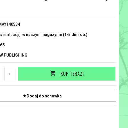
N
MAY140534
realizacji):
w naszym magazynie (1-5 dni rob.)
68
W PUBLISHING
KUP TERAZ!
Dodaj do schowka