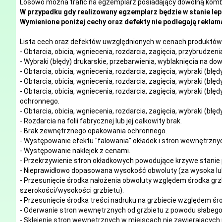
Losowo można trafić na egzemplarz posiadający dowolną kombi
W przypadku gdy realizowany egzemplarz będzie w stanie lep
Wymienione poniżej cechy oraz defekty nie podlegają reklama
Lista cech oraz defektów uwzględnionych w cenach produktów 
- Obtarcia, obicia, wgniecenia, rozdarcia, zagięcia, przybrudze
- Wybraki (błędy) drukarskie, przebarwienia, wyblaknięcia na d
- Obtarcia, obicia, wgniecenia, rozdarcia, zagięcia, wybraki (błę
- Obtarcia, obicia, wgniecenia, rozdarcia, zagięcia, wybraki (błę
- Obtarcia, obicia, wgniecenia, rozdarcia, zagięcia, wybraki (błę
ochronnego.
- Obtarcia, obicia, wgniecenia, rozdarcia, zagięcia, wybraki (błę
- Rozdarcia na folii fabrycznej lub jej całkowity brak.
- Brak zewnętrznego opakowania ochronnego.
- Występowanie efektu "falowania" okładek i stron wewnętrzny
- Występowanie naklejek z cenami.
- Przekrzywienie stron okładkowych powodujące krzywe stanie 
- Nieprawidłowo dopasowana wysokość obwoluty (za wysoka lub
- Przesunięcie środka nałożenia obwoluty względem środka grzb
szerokości/wysokości grzbietu).
- Przesunięcie środka treści nadruku na grzbiecie względem śro
- Oderwanie stron wewnętrznych od grzbietu z powodu słabego 
- Sklejenie stron wewnętrznych w miejscach nie zawierających 