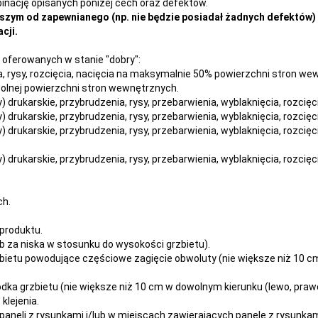
nację opisanych poniżej cech oraz defektów.
szym od zapewnianego (np. nie będzie posiadał żadnych defektów) 
cji.
oferowanych w stanie "dobry":
nia, rysy, rozcięcia, nacięcia na maksymalnie 50% powierzchni stron w
owolnej powierzchni stron wewnętrznych.
dy) drukarskie, przybrudzenia, rysy, przebarwienia,
wyblaknięcia, rozcięc
dy) drukarskie, przybrudzenia, rysy, przebarwienia,
wyblaknięcia, rozcięc
dy) drukarskie, przybrudzenia, rysy, przebarwienia,
wyblaknięcia, rozcięc
dy) drukarskie, przybrudzenia, rysy, przebarwienia,
wyblaknięcia, rozcięc
ch.
produktu.
 za niska w stosunku do wysokości grzbietu).
ietu powodujące częściowe zagięcie obwoluty (nie większe niż 10 cm 
dka grzbietu (nie większe niż 10 cm w dowolnym kierunku (lewo, prawo
klejenia.
paneli z rysunkami i/lub w miejscach zawierających panele z rysunka