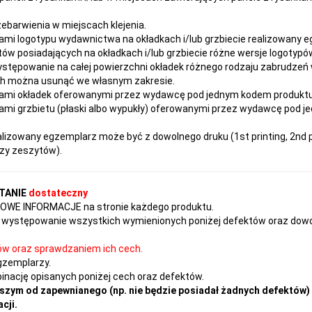
rzebarwienia w miejscach klejenia.
ami logotypu wydawnictwa na okładkach i/lub grzbiecie realizowany 
ów posiadających na okładkach i/lub grzbiecie różne wersje logotypów
ystępowanie na całej powierzchni okładek różnego rodzaju zabrudzeń
ach można usunąć we własnym zakresie.
ami okładek oferowanymi przez wydawcę pod jednym kodem produktu ni
mi grzbietu (płaski albo wypukły) oferowanymi przez wydawcę pod j
izowany egzemplarz może być z dowolnego druku (1st printing, 2nd pr
czy zeszytów).
TANIE
dostateczny
TKOWE INFORMACJE na stronie każdego produktu.
występowanie wszystkich wymienionych poniżej defektów oraz dowol
ów oraz sprawdzaniem ich cech.
gzemplarzy.
nację opisanych poniżej cech oraz defektów.
szym od zapewnianego (np. nie będzie posiadał żadnych defektów) 
cji.