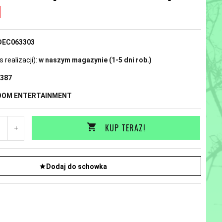
N
DEC063303
realizacji):
w naszym magazynie (1-5 dni rob.)
387
OOM ENTERTAINMENT
KUP TERAZ!
Dodaj do schowka