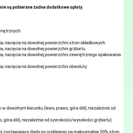
nie są pobierane żadne dodatkowe opłaty.
ewnętrznych.
ia, nacięcia
na
dowolnej
powierzchni stron okładkowych.
ia, nacięcia
na
dowolnej
powierzchni grzbietu.
ia, nacięcia
na
dowolnej
powierzchni zewnętrznego opakowania
ia, nacięcia
na
dowolnej
powierzchni obwoluty.
w dowolnym kierunku (lewo, prawo, góra dół), niezależnie od
, góra dół), niezależnie od szerokości/wysokości grzbietu).
mi zostawiające ślady po rozklejeniu na maksymalnie 50% stron