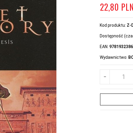
22,
80
PL
Kod produktu:
Z-
Dostępność (czas 
EAN:
9781932386
Wydawnictwo:
B