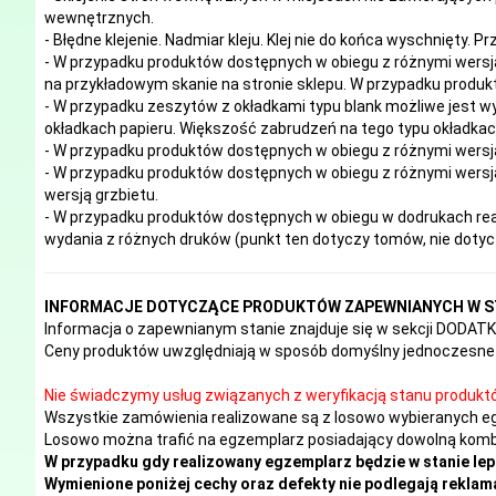
wewnętrznych.
- Błędne klejenie. Nadmiar kleju. Klej nie do końca wyschnięty. P
- W przypadku produktów dostępnych w obiegu z różnymi wersj
na przykładowym skanie na stronie sklepu. W przypadku produkt
- W przypadku zeszytów z okładkami typu blank możliwe jest w
okładkach papieru. Większość zabrudzeń na tego typu okładk
- W przypadku produktów dostępnych w obiegu z różnymi wersj
- W przypadku produktów dostępnych w obiegu z różnymi wersja
wersją grzbietu.
- W przypadku produktów dostępnych w obiegu w dodrukach real
wydania z różnych druków (punkt ten dotyczy tomów, nie doty
INFORMACJE DOTYCZĄCE PRODUKTÓW ZAPEWNIANYCH W S
Informacja o zapewnianym stanie znajduje się w sekcji DODA
Ceny produktów uwzględniają w sposób domyślny jednoczesne 
Nie świadczymy usług związanych z weryfikacją stanu produkt
Wszystkie zamówienia realizowane są z losowo wybieranych e
Losowo można trafić na egzemplarz posiadający dowolną kombi
W przypadku gdy realizowany egzemplarz będzie w stanie lep
Wymienione poniżej cechy oraz defekty nie podlegają reklama