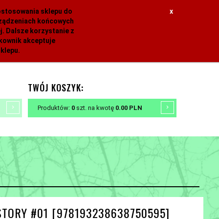
dostosowania sklepu do
x
urządzeniach końcowych
. Dalsze korzystanie z
tkownik akceptuje
klepu.
TWÓJ KOSZYK:
Produktów:
0
szt.
na kwotę
0.00
PLN
STORY #01 [978193238638750595]