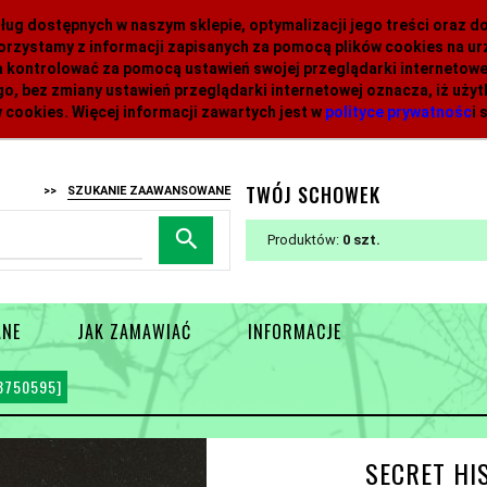
 usług dostępnych w naszym sklepie, optymalizacji jego treści oraz 
orzystamy z informacji zapisanych za pomocą plików cookies na 
 kontrolować za pomocą ustawień swojej przeglądarki internetowej
o, bez zmiany ustawień przeglądarki internetowej oznacza, iż uży
 cookies. Więcej informacji zawartych jest w
polityce prywatnośc
i
s
TWÓJ SCHOWEK
>>
SZUKANIE ZAAWANSOWANE
Produktów:
0
ANE
JAK ZAMAWIAĆ
INFORMACJE
8750595]
SECRET HI