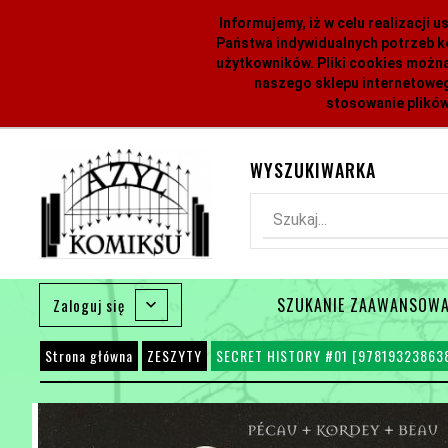
Informujemy, iż w celu realizacji
Państwa indywidualnych potrzeb k
użytkowników. Pliki cookies można
naszego sklepu internetoweg
stosowanie plików
WYSZUKIWARKA
Szukaj...
SZUKANIE ZAAWANSOW
Zaloguj się
Strona główna
ZESZYTY
SECRET HISTORY #01 [97819323863