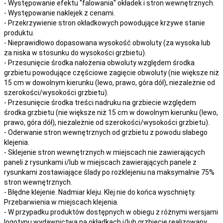
- Występowanie efektu "falowania" okładek i stron wewnętrznych.
- Występowanie naklejek z cenami.
- Przekrzywienie stron okładkowych powodujące krzywe stanie
produktu.
- Nieprawidłowo dopasowana wysokość obwoluty (za wysoka lub
za niska w stosunku do wysokości grzbietu).
- Przesunięcie środka nałożenia obwoluty względem środka
grzbietu powodujące częściowe zagięcie obwoluty (nie większe niż
15 cm w dowolnym kierunku (lewo, prawo, góra dół), niezależnie od
szerokości/wysokości grzbietu).
- Przesunięcie środka treści nadruku na grzbiecie względem
środka grzbietu (nie większe niż 15 cm w dowolnym kierunku (lewo,
prawo, góra dół), niezależnie od szerokości/wysokości grzbietu).
- Oderwanie stron wewnętrznych od grzbietu z powodu słabego
klejenia.
- Sklejenie stron wewnętrznych w miejscach nie zawierających
paneli z rysunkami i/lub w miejscach zawierających panele z
rysunkami zostawiające ślady po rozklejeniu na maksymalnie 75%
stron wewnętrznych.
- Błędne klejenie. Nadmiar kleju. Klej nie do końca wyschnięty.
Przebarwienia w miejscach klejenia.
- W przypadku produktów dostępnych w obiegu z różnymi wersjami
logotypu wydawnictwa na okładkach i/lub grzbiecie realizowany