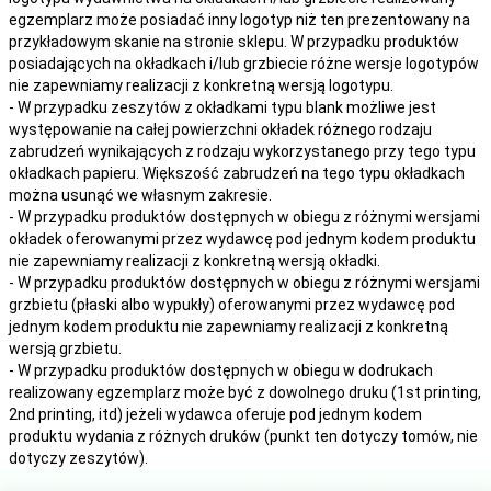
egzemplarz może posiadać inny logotyp niż ten prezentowany na
przykładowym skanie na stronie sklepu. W przypadku produktów
posiadających na okładkach i/lub grzbiecie różne wersje logotypów
nie zapewniamy realizacji z konkretną wersją logotypu.
- W przypadku zeszytów z okładkami typu blank możliwe jest
występowanie na całej powierzchni okładek różnego rodzaju
zabrudzeń wynikających z rodzaju wykorzystanego przy tego typu
okładkach papieru. Większość zabrudzeń na tego typu okładkach
można usunąć we własnym zakresie.
- W przypadku produktów dostępnych w obiegu z różnymi wersjami
okładek oferowanymi przez wydawcę pod jednym kodem produktu
nie zapewniamy realizacji z konkretną wersją okładki.
- W przypadku produktów dostępnych w obiegu z różnymi wersjami
grzbietu (płaski albo wypukły) oferowanymi przez wydawcę pod
jednym kodem produktu nie zapewniamy realizacji z konkretną
wersją grzbietu.
- W przypadku produktów dostępnych w obiegu w dodrukach
realizowany egzemplarz może być z dowolnego druku (1st printing,
2nd printing, itd) jeżeli wydawca oferuje pod jednym kodem
produktu wydania z różnych druków (punkt ten dotyczy tomów, nie
dotyczy zeszytów).