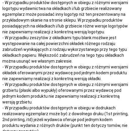
- W przypadku produktów dostępnych w obiegu z różnymi wersjami
logotypu wydawnictwa na okładkach i/lub grzbiecie realizowany
egzemplarz może posiadać inny logotyp niż ten prezentowany na
przykładowym skanie na stronie sklepu. W przypadku produktów
posiadających na okładkach i/lub grzbiecie różne wersje logotypów
nie zapewniamy realizacji z konkretną wersją logotypu.
- W przypadku zeszytów z okładkami typu blank możliwe jest
występowanie na całej powierzchni okładek różnego rodzaju
zabrudzeń wynikających z rodzaju wykorzystanego przy tego typu
okładkach papieru. Większość zabrudzeń na tego typu okładkach
można usunąć we własnym zakresie.
- W przypadku produktów dostępnych w obiegu z różnymi wersjami
okładek oferowanymi przez wydawcę pod jednym kodem produktu
nie zapewniamy realizacji z konkretną wersją okładki.
- W przypadku produktów dostępnych w obiegu z różnymi wersjami
grzbietu (płaski albo wypukły) oferowanymi przez wydawcę pod
jednym kodem produktu nie zapewniamy realizacji z konkretną
wersją grzbietu.
- W przypadku produktów dostępnych w obiegu w dodrukach
realizowany egzemplarz może być z dowolnego druku (1st printing,
2nd printing, itd) jeżeli wydawca oferuje pod jednym kodem
produktu wydania z różnych druków (punkt ten dotyczy tomów, nie