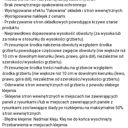
- Brak zewnętrznego opakowania ochronnego.
- Występowanie efektu "falowania" okładek i stron wewnętrznych.
- Występowanie naklejek z cenami.
- Przekrzywienie stron okładkowych powodujące krzywe stanie
produktu.
- Nieprawidłowo dopasowana wysokość obwoluty (za wysoka lub
za niska w stosunku do wysokości grzbietu).
- Przesunięcie środka nałożenia obwoluty względem środka
grzbietu powodujące częściowe zagięcie obwoluty (nie większe niż
10 cm w dowolnym kierunku (lewo, prawo, góra dół), niezależnie od
szerokości/wysokości grzbietu).
- Przesunięcie środka treści nadruku na grzbiecie względem
środka grzbietu (nie większe niż 10 cm w dowolnym kierunku (lewo,
prawo, góra dół), niezależnie od szerokości/wysokości grzbietu).
- Oderwanie stron wewnętrznych od grzbietu z powodu słabego
klejenia.
- Sklejenie stron wewnętrznych w miejscach nie zawierających
paneli z rysunkami i/lub w miejscach zawierających panele z
rysunkami zostawiające ślady po rozklejeniu na maksymalnie 50%
stron wewnętrznych.
- Błędne klejenie. Nadmiar kleju. Klej nie do końca wyschnięty.
Przebarwienia w miejscach klejenia.