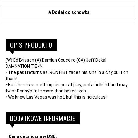
Dodaj do schowka
OPIS PRODUKTU
(W) Ed Brisson (A) Damian Couceiro (CA) Jeff Dekal
DAMNATION TIE-IN!
• The past returns as IRON FIST faces his sins in a city built on
them!
• But there's something deeper at play, and a hellish hand may
twist Danny's fate more than he realizes...
• We knew Las Vegas was hot, but this is ridiculous!
DODATKOWE INFORMACJE
Cena detaliczna w USD: