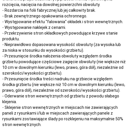
rozcięcia, nacięcia
na
dowolnej
powierzchni obwoluty.
- Rozdarcia na folii fabrycznej lub jej całkowity brak.
- Brak zewnętrznego opakowania ochronnego.
- Występowanie efektu "falowania" okładek i stron wewnętrznych.
- Występowanie naklejek z cenami.
- Przekrzywienie stron okładkowych powodujące krzywe stanie
produktu.
- Nieprawidłowo dopasowana wysokość obwoluty (za wysoka lub
za niska w stosunku do wysokości grzbietu).
- Przesunięcie środka nałożenia obwoluty względem środka
grzbietu powodujące częściowe zagięcie obwoluty (nie większe niż
10 cm w dowolnym kierunku (lewo, prawo, góra dół), niezależnie od
szerokości/wysokości grzbietu).
- Przesunięcie środka treści nadruku na grzbiecie względem
środka grzbietu (nie większe niż 10 cm w dowolnym kierunku (lewo,
prawo, góra dół), niezależnie od szerokości/wysokości grzbietu).
- Oderwanie stron wewnętrznych od grzbietu z powodu słabego
klejenia.
- Sklejenie stron wewnętrznych w miejscach nie zawierających
paneli z rysunkami i/lub w miejscach zawierających panele z
rysunkami zostawiające ślady po rozklejeniu na maksymalnie 50%
stron wewnętrznych.