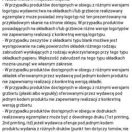
- W przypadku produktów dostępnych w obiegu z różnymi wersjami
logotypu wydawnictwa na okładkach i/lub grzbiecie realizowany
egzemplarz może posiadać inny logotyp niż ten prezentowany na
przykładowym skanie na stronie sklepu. W przypadku produktów
posiadających na okładkach i/lub grzbiecie różne wersje logotypów
nie zapewniamy realizacji z konkretną wersją logotypu.
- W przypadku zeszytów z okładkami typu blank możliwe jest
występowanie na całej powierzchni okładek różnego rodzaju
zabrudzeń wynikających z rodzaju wykorzystanego przy tego typu
okładkach papieru. Większość zabrudzeń na tego typu okładkach
można usunąć we własnym zakresie.
- W przypadku produktów dostępnych w obiegu z różnymi wersjami
okładek oferowanymi przez wydawcę pod jednym kodem produktu
nie zapewniamy realizacji z konkretną wersją okładki.
- W przypadku produktów dostępnych w obiegu z różnymi wersjami
grzbietu (płaski albo wypukły) oferowanymi przez wydawcę pod
jednym kodem produktu nie zapewniamy realizacji z konkretną
wersją grzbietu.
- W przypadku produktów dostępnych w obiegu w dodrukach
realizowany egzemplarz może być z dowolnego druku (1st printing,
2nd printing, itd) jeżeli wydawca oferuje pod jednym kodem
produktu wydania z różnych druków (punkt ten dotyczy tomów, nie