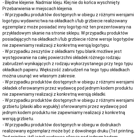
- Błędne klejenie. Nadmiar kleju. Klej nie do końca wyschnięty.
Przebarwienia w miejscach klejenia.
- W przypadku produktów dostępnych w obiegu z różnymi wersjami
logotypu wydawnictwa na okładkach i/lub grzbiecie realizowany
egzemplarz może posiadać inny logotyp niż ten prezentowany na
przykładowym skanie na stronie sklepu. W przypadku produktów
posiadających na okładkach i/lub grzbiecie różne wersje logotypów
nie zapewniamy realizacji z konkretną wersją logotypu.
- W przypadku zeszytów z okładkami typu blank możliwe jest
występowanie na całej powierzchni okładek różnego rodzaju
zabrudzeń wynikających z rodzaju wykorzystanego przy tego typu
okładkach papieru. Większość zabrudzeń na tego typu okładkach
można usunąć we własnym zakresie.
- W przypadku produktów dostępnych w obiegu z różnymi wersjami
okładek oferowanymi przez wydawcę pod jednym kodem produktu
nie zapewniamy realizacji z konkretną wersją okładki.
- W przypadku produktów dostępnych w obiegu z różnymi wersjami
grzbietu (płaski albo wypukły) oferowanymi przez wydawcę pod
jednym kodem produktu nie zapewniamy realizacji z konkretną
wersją grzbietu.
- W przypadku produktów dostępnych w obiegu w dodrukach
realizowany egzemplarz może być z dowolnego druku (1st printing,
2nd printing, itd) jeżeli wydawca oferuje pod jednym kodem