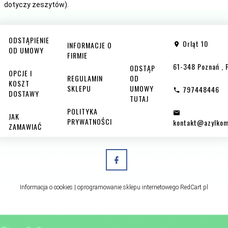
dotyczy zeszytów).
ODSTĄPIENIE
Orląt 10
INFORMACJE O
OD UMOWY
FIRMIE
61-348
Poznań
,
ODSTĄP
OPCJE I
REGULAMIN
OD
KOSZT
SKLEPU
UMOWY
797448446
DOSTAWY
TUTAJ
POLITYKA
JAK
PRYWATNOŚCI
kontakt@azylkom
ZAMAWIAĆ
Informacja o cookies
|
oprogramowanie sklepu internetowego
RedCart.pl