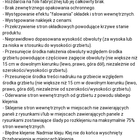
- Rozdarcia na folii fabrycznej lub jej całkowity brak.
- Brak zewnętrznego opakowania ochronnego.
- Występowanie efektu "falowania" okładek i stron wewnętrznych.
- Występowanie naklejek z cenami.
- Przekrzywienie stron okładkowych powodujące krzywe stanie
produktu.
- Nieprawidłowo dopasowana wysokość obwoluty (za wysoka lub
za niska w stosunku do wysokości grzbietu).
- Przesunięcie środka nałożenia obwoluty względem środka
grzbietu powodujące częściowe zagięcie obwoluty (nie większe niż
15 cm w dowolnym kierunku (lewo, prawo, góra dół), niezależnie od
szerokości/wysokości grzbietu).
- Przesunięcie środka treści nadruku na grzbiecie względem
środka grzbietu (nie większe niż 15 cm w dowolnym kierunku (lewo,
prawo, góra dół), niezależnie od szerokości/wysokości grzbietu).
- Oderwanie stron wewnętrznych od grzbietu z powodu słabego
klejenia.
- Sklejenie stron wewnętrznych w miejscach nie zawierających
paneli z rysunkami i/lub w miejscach zawierających panele z
rysunkami zostawiające ślady po rozklejeniu na maksymalnie 75%
stron wewnętrznych.
- Błędne klejenie. Nadmiar kleju. Klej nie do końca wyschnięty.
Przebarwienia w miejscach klejenia.