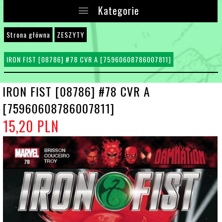
Kategorie
Strona główna
ZESZYTY
IRON FIST [08786] #78 CVR A [75960608786007811]
IRON FIST [08786] #78 CVR A
[75960608786007811]
15,
20
PLN