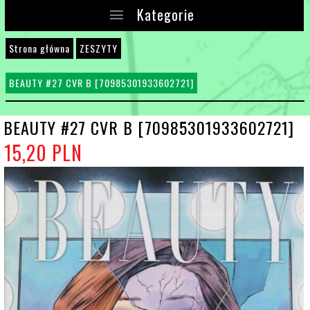
Kategorie
Strona główna
ZESZYTY
BEAUTY #27 CVR B [70985301933602721]
BEAUTY #27 CVR B [70985301933602721]
15,
20
PLN