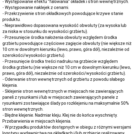
- Występowanie efektu "falowania" okładek i stron wewnętrznych.
- Występowanie naklejek z cenami.
- Przekrzywienie stron okładkowych powodujące krzywe stanie
produktu.
- Nieprawidłowo dopasowana wysokość obwoluty (za wysoka lub
za niska w stosunku do wysokości grzbietu).
- Przesunięcie środka nałożenia obwoluty względem środka
grzbietu powodujące częściowe zagięcie obwoluty (nie większe niż
10 cm w dowolnym kierunku (lewo, prawo, góra dół), niezależnie od
szerokości/wysokości grzbietu).
- Przesunięcie środka treści nadruku na grzbiecie względem
środka grzbietu (nie większe niż 10 cm w dowolnym kierunku (lewo,
prawo, góra dół), niezależnie od szerokości/wysokości grzbietu).
- Oderwanie stron wewnętrznych od grzbietu z powodu słabego
klejenia.
- Sklejenie stron wewnętrznych w miejscach nie zawierających
paneli z rysunkami i/lub w miejscach zawierających panele z
rysunkami zostawiające ślady po rozklejeniu na maksymalnie 50%
stron wewnętrznych.
- Błędne klejenie. Nadmiar kleju. Klej nie do końca wyschnięty.
Przebarwienia w miejscach klejenia.
- W przypadku produktów dostępnych w obiegu z różnymi wersjami
logotypu wydawnictwa na okładkach i/lub grzbiecie realizowany