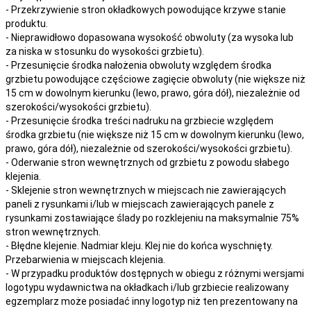
- Przekrzywienie stron okładkowych powodujące krzywe stanie
produktu.
- Nieprawidłowo dopasowana wysokość obwoluty (za wysoka lub
za niska w stosunku do wysokości grzbietu).
- Przesunięcie środka nałożenia obwoluty względem środka
grzbietu powodujące częściowe zagięcie obwoluty (nie większe niż
15 cm w dowolnym kierunku (lewo, prawo, góra dół), niezależnie od
szerokości/wysokości grzbietu).
- Przesunięcie środka treści nadruku na grzbiecie względem
środka grzbietu (nie większe niż 15 cm w dowolnym kierunku (lewo,
prawo, góra dół), niezależnie od szerokości/wysokości grzbietu).
- Oderwanie stron wewnętrznych od grzbietu z powodu słabego
klejenia.
- Sklejenie stron wewnętrznych w miejscach nie zawierających
paneli z rysunkami i/lub w miejscach zawierających panele z
rysunkami zostawiające ślady po rozklejeniu na maksymalnie 75%
stron wewnętrznych.
- Błędne klejenie. Nadmiar kleju. Klej nie do końca wyschnięty.
Przebarwienia w miejscach klejenia.
- W przypadku produktów dostępnych w obiegu z różnymi wersjami
logotypu wydawnictwa na okładkach i/lub grzbiecie realizowany
egzemplarz może posiadać inny logotyp niż ten prezentowany na