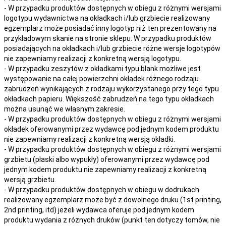
- W przypadku produktów dostępnych w obiegu z różnymi wersjami
logotypu wydawnictwa na okładkach i/lub grzbiecie realizowany
egzemplarz może posiadać inny logotyp niż ten prezentowany na
przykładowym skanie na stronie sklepu. W przypadku produktów
posiadających na okładkach i/lub grzbiecie różne wersje logotypów
nie zapewniamy realizacji z konkretną wersją logotypu.
- W przypadku zeszytów z okładkami typu blank możliwe jest
występowanie na całej powierzchni okładek różnego rodzaju
zabrudzeń wynikających z rodzaju wykorzystanego przy tego typu
okładkach papieru. Większość zabrudzeń na tego typu okładkach
można usunąć we własnym zakresie.
- W przypadku produktów dostępnych w obiegu z różnymi wersjami
okładek oferowanymi przez wydawcę pod jednym kodem produktu
nie zapewniamy realizacji z konkretną wersją okładki.
- W przypadku produktów dostępnych w obiegu z różnymi wersjami
grzbietu (płaski albo wypukły) oferowanymi przez wydawcę pod
jednym kodem produktu nie zapewniamy realizacji z konkretną
wersją grzbietu.
- W przypadku produktów dostępnych w obiegu w dodrukach
realizowany egzemplarz może być z dowolnego druku (1st printing,
2nd printing, itd) jeżeli wydawca oferuje pod jednym kodem
produktu wydania z różnych druków (punkt ten dotyczy tomów, nie