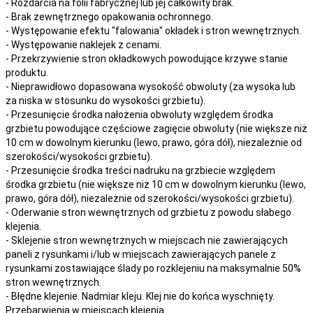
- Rozdarcia na folii fabrycznej lub jej całkowity brak.
- Brak zewnętrznego opakowania ochronnego.
- Występowanie efektu "falowania" okładek i stron wewnętrznych.
- Występowanie naklejek z cenami.
- Przekrzywienie stron okładkowych powodujące krzywe stanie
produktu.
- Nieprawidłowo dopasowana wysokość obwoluty (za wysoka lub
za niska w stosunku do wysokości grzbietu).
- Przesunięcie środka nałożenia obwoluty względem środka
grzbietu powodujące częściowe zagięcie obwoluty (nie większe niż
10 cm w dowolnym kierunku (lewo, prawo, góra dół), niezależnie od
szerokości/wysokości grzbietu).
- Przesunięcie środka treści nadruku na grzbiecie względem
środka grzbietu (nie większe niż 10 cm w dowolnym kierunku (lewo,
prawo, góra dół), niezależnie od szerokości/wysokości grzbietu).
- Oderwanie stron wewnętrznych od grzbietu z powodu słabego
klejenia.
- Sklejenie stron wewnętrznych w miejscach nie zawierających
paneli z rysunkami i/lub w miejscach zawierających panele z
rysunkami zostawiające ślady po rozklejeniu na maksymalnie 50%
stron wewnętrznych.
- Błędne klejenie. Nadmiar kleju. Klej nie do końca wyschnięty.
Przebarwienia w miejscach klejenia.