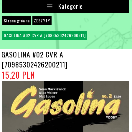
Kategorie
Strona główna
ZESZYTY
GASOLINA #02 CVR A [70985302426200211]
GASOLINA #02 CVR A
[70985302426200211]
15,
20
PLN