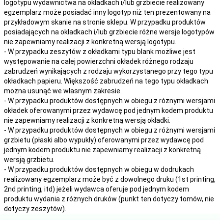
logotypu wydawnictwa na okładkach i/lub grzbiecie realizowany
egzemplarz może posiadać inny logotyp niż ten prezentowany na
przykładowym skanie na stronie sklepu. W przypadku produktów
posiadających na okładkach i/lub grzbiecie różne wersje logotypów
nie zapewniamy realizacji z konkretną wersją logotypu.
- W przypadku zeszytów z okładkami typu blank możliwe jest
występowanie na całej powierzchni okładek różnego rodzaju
zabrudzeń wynikających z rodzaju wykorzystanego przy tego typu
okładkach papieru. Większość zabrudzeń na tego typu okładkach
można usunąć we własnym zakresie.
- W przypadku produktów dostępnych w obiegu z różnymi wersjami
okładek oferowanymi przez wydawcę pod jednym kodem produktu
nie zapewniamy realizacji z konkretną wersją okładki.
- W przypadku produktów dostępnych w obiegu z różnymi wersjami
grzbietu (płaski albo wypukły) oferowanymi przez wydawcę pod
jednym kodem produktu nie zapewniamy realizacji z konkretną
wersją grzbietu.
- W przypadku produktów dostępnych w obiegu w dodrukach
realizowany egzemplarz może być z dowolnego druku (1st printing,
2nd printing, itd) jeżeli wydawca oferuje pod jednym kodem
produktu wydania z różnych druków (punkt ten dotyczy tomów, nie
dotyczy zeszytów).