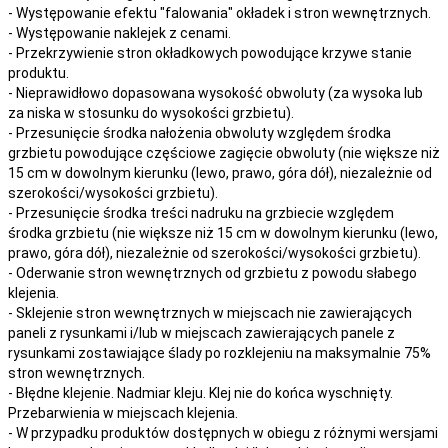
- Występowanie efektu "falowania" okładek i stron wewnętrznych.
- Występowanie naklejek z cenami.
- Przekrzywienie stron okładkowych powodujące krzywe stanie
produktu.
- Nieprawidłowo dopasowana wysokość obwoluty (za wysoka lub
za niska w stosunku do wysokości grzbietu).
- Przesunięcie środka nałożenia obwoluty względem środka
grzbietu powodujące częściowe zagięcie obwoluty (nie większe niż
15 cm w dowolnym kierunku (lewo, prawo, góra dół), niezależnie od
szerokości/wysokości grzbietu).
- Przesunięcie środka treści nadruku na grzbiecie względem
środka grzbietu (nie większe niż 15 cm w dowolnym kierunku (lewo,
prawo, góra dół), niezależnie od szerokości/wysokości grzbietu).
- Oderwanie stron wewnętrznych od grzbietu z powodu słabego
klejenia.
- Sklejenie stron wewnętrznych w miejscach nie zawierających
paneli z rysunkami i/lub w miejscach zawierających panele z
rysunkami zostawiające ślady po rozklejeniu na maksymalnie 75%
stron wewnętrznych.
- Błędne klejenie. Nadmiar kleju. Klej nie do końca wyschnięty.
Przebarwienia w miejscach klejenia.
- W przypadku produktów dostępnych w obiegu z różnymi wersjami