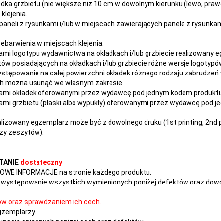
dka grzbietu (nie większe niż 10 cm w dowolnym kierunku (lewo, prawo
klejenia.
paneli z rysunkami i/lub w miejscach zawierających panele z rysunka
rzebarwienia w miejscach klejenia.
ami logotypu wydawnictwa na okładkach i/lub grzbiecie realizowany 
ów posiadających na okładkach i/lub grzbiecie różne wersje logotypów
ystępowanie na całej powierzchni okładek różnego rodzaju zabrudzeń
ach można usunąć we własnym zakresie.
ami okładek oferowanymi przez wydawcę pod jednym kodem produktu ni
mi grzbietu (płaski albo wypukły) oferowanymi przez wydawcę pod j
izowany egzemplarz może być z dowolnego druku (1st printing, 2nd pr
czy zeszytów).
TANIE
dostateczny
TKOWE INFORMACJE na stronie każdego produktu.
występowanie wszystkich wymienionych poniżej defektów oraz dowol
ów oraz sprawdzaniem ich cech.
gzemplarzy.