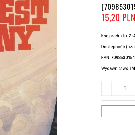
[70985301
15,
20
PL
Kod produktu:
Z-
Dostępność (czas 
EAN:
7098530151
Wydawnictwo:
I