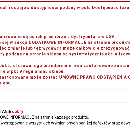
rzech rodzajów dostępności podany w polu
Dostępność (czas
lizowane są po ich premierze u dystrybutora w USA.
je się w sekcji DODATKOWE INFORMACJE na stronie produkt
ec zmianie lub też wydawca może całkowicie zrezygnować 
y podane na stronie sklepu są systematycznie aktualizow
produktu oferowanego przedpremierowo zastosowane zos
w pkt 9 regulaminu sklepu.
ery zastosowane może zostać UMOWNE PRAWO ODSTĄPIENI
lepu.
TANIE
dobry
TKOWE INFORMACJE na stronie każdego produktu.
występowanie wszystkich wymienionych poniżej defektów oraz dowol