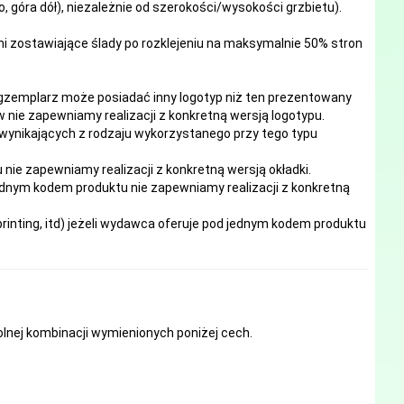
, góra dół), niezależnie od szerokości/wysokości grzbietu).
mi zostawiające ślady po rozklejeniu na maksymalnie 50% stron
egzemplarz może posiadać inny logotyp niż ten prezentowany
 nie zapewniamy realizacji z konkretną wersją logotypu.
 wynikających z rodzaju wykorzystanego przy tego typu
e zapewniamy realizacji z konkretną wersją okładki.
ednym kodem produktu nie zapewniamy realizacji z konkretną
inting, itd) jeżeli wydawca oferuje pod jednym kodem produktu
nej kombinacji wymienionych poniżej cech.