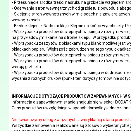
- Przesunięcie środka treści nadruku na grzbiecie względem śro
- Oderwanie stron wewnętrznych od grzbietu z powodu słabego 
- Sklejenie stron wewnętrznych w miejscach nie zawierających 
wewnętrznych.
- Błędne klejenie. Nadmiar kleju. Klej nie do końca wyschnięty. P
- W przypadku produktów dostępnych w obiegu z różnymi wersj
na przykładowym skanie na stronie sklepu. W przypadku produkt
- W przypadku zeszytów z okładkami typu blank możliwe jest w
okładkach papieru. Większość zabrudzeń na tego typu okładk
- W przypadku produktów dostępnych w obiegu z różnymi wersj
- W przypadku produktów dostępnych w obiegu z różnymi wersja
wersją grzbietu.
- W przypadku produktów dostępnych w obiegu w dodrukach real
wydania z różnych druków (punkt ten dotyczy tomów, nie doty
INFORMACJE DOTYCZĄCE PRODUKTÓW ZAPEWNIANYCH W S
Informacja o zapewnianym stanie znajduje się w sekcji DODA
Ceny produktów uwzględniają w sposób domyślny jednoczesne 
Nie świadczymy usług związanych z weryfikacją stanu produkt
Wszystkie zamówienia realizowane są z losowo wybieranych e