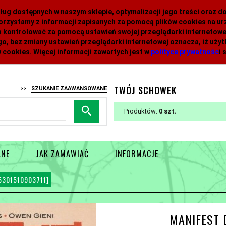
 usług dostępnych w naszym sklepie, optymalizacji jego treści oraz 
orzystamy z informacji zapisanych za pomocą plików cookies na 
 kontrolować za pomocą ustawień swojej przeglądarki internetowej
o, bez zmiany ustawień przeglądarki internetowej oznacza, iż uży
 cookies. Więcej informacji zawartych jest w
polityce prywatnośc
i
s
TWÓJ SCHOWEK
>>
SZUKANIE ZAAWANSOWANE
Produktów:
0
ANE
JAK ZAMAWIAĆ
INFORMACJE
5301510903711]
MANIFEST 