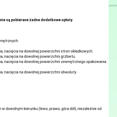
nie są pobierane żadne dodatkowe opłaty.
ewnętrznych.
ia, nacięcia
na
dowolnej
powierzchni stron okładkowych.
ia, nacięcia
na
dowolnej
powierzchni grzbietu.
ia, nacięcia
na
dowolnej
powierzchni zewnętrznego opakowania
ia, nacięcia
na
dowolnej
powierzchni obwoluty.
w dowolnym kierunku (lewo, prawo, góra dół), niezależnie od