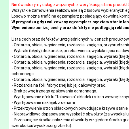
Nie świadczymy usług związanych z weryfikacją stanu produkt
Wszystkie zamówienia realizowane są z losowo wybieranych e
Losowo można trafić na egzemplarz posiadający dowolną kombi
W przypadku gdy realizowany egzemplarz będzie w stanie lep
Wymienione poniżej cechy oraz defekty nie podlegają reklama
Lista cech oraz defektów uwzględnionych w cenach produktów 
- Obtarcia, obicia, wgniecenia, rozdarcia, zagięcia, przybrudze
- Wybraki (błędy) drukarskie, przebarwienia, wyblaknięcia na d
- Obtarcia, obicia, wgniecenia, rozdarcia, zagięcia, wybraki (błę
- Obtarcia, obicia, wgniecenia, rozdarcia, zagięcia, wybraki (błę
- Obtarcia, obicia, wgniecenia, rozdarcia, zagięcia, wybraki (błę
ochronnego.
- Obtarcia, obicia, wgniecenia, rozdarcia, zagięcia, wybraki (błę
- Rozdarcia na folii fabrycznej lub jej całkowity brak.
- Brak zewnętrznego opakowania ochronnego.
- Występowanie efektu "falowania" okładek i stron wewnętrzny
- Występowanie naklejek z cenami.
- Przekrzywienie stron okładkowych powodujące krzywe stanie 
- Nieprawidłowo dopasowana wysokość obwoluty (za wysoka lub
- Przesunięcie środka nałożenia obwoluty względem środka grzb
szerokości/wysokości grzbietu).