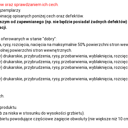
ów oraz sprawdzaniem ich cech.
gzemplarzy.
nację opisanych poniżej cech oraz defektów.
szym od zapewnianego (np. nie będzie posiadał żadnych defektów) 
cji.
oferowanych w stanie "dobry":
nia, rysy, rozcięcia, nacięcia na maksymalnie 50% powierzchni stron w
owolnej powierzchni stron wewnętrznych.
dy) drukarskie, przybrudzenia, rysy, przebarwienia,
wyblaknięcia, rozcięc
dy) drukarskie, przybrudzenia, rysy, przebarwienia,
wyblaknięcia, rozcięc
dy) drukarskie, przybrudzenia, rysy, przebarwienia,
wyblaknięcia, rozcięc
dy) drukarskie, przybrudzenia, rysy, przebarwienia,
wyblaknięcia, rozcięc
ch.
produktu.
 za niska w stosunku do wysokości grzbietu).
ietu powodujące częściowe zagięcie obwoluty (nie większe niż 10 cm 