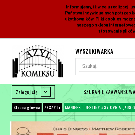
Informujemy, iż w celu realizacji
Państwa indywidualnych potrzeb k
użytkowników. Pliki cookies można
naszego sklepu internetoweg
stosowanie plików
WYSZUKIWARKA
Szukaj...
SZUKANIE ZAAWANSOW
Zaloguj się
Strona główna
ZESZYTY
MANIFEST DESTINY #37 CVR A [7098