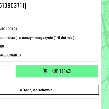
510903711]
N
AUG190194
realizacji):
w naszym magazynie (1-5 dni rob.)
09
MAGE COMICS
KUP TERAZ!
Dodaj do schowka