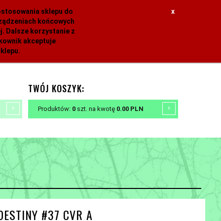
dostosowania sklepu do
x
urządzeniach końcowych
. Dalsze korzystanie z
tkownik akceptuje
klepu.
TWÓJ KOSZYK:
Produktów:
0
szt.
na kwotę
0.00
PLN
DESTINY #37 CVR A