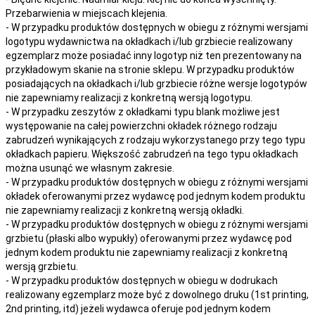
Przebarwienia w miejscach klejenia.
- W przypadku produktów dostępnych w obiegu z różnymi wersjami
logotypu wydawnictwa na okładkach i/lub grzbiecie realizowany
egzemplarz może posiadać inny logotyp niż ten prezentowany na
przykładowym skanie na stronie sklepu. W przypadku produktów
posiadających na okładkach i/lub grzbiecie różne wersje logotypów
nie zapewniamy realizacji z konkretną wersją logotypu.
- W przypadku zeszytów z okładkami typu blank możliwe jest
występowanie na całej powierzchni okładek różnego rodzaju
zabrudzeń wynikających z rodzaju wykorzystanego przy tego typu
okładkach papieru. Większość zabrudzeń na tego typu okładkach
można usunąć we własnym zakresie.
- W przypadku produktów dostępnych w obiegu z różnymi wersjami
okładek oferowanymi przez wydawcę pod jednym kodem produktu
nie zapewniamy realizacji z konkretną wersją okładki.
- W przypadku produktów dostępnych w obiegu z różnymi wersjami
grzbietu (płaski albo wypukły) oferowanymi przez wydawcę pod
jednym kodem produktu nie zapewniamy realizacji z konkretną
wersją grzbietu.
- W przypadku produktów dostępnych w obiegu w dodrukach
realizowany egzemplarz może być z dowolnego druku (1st printing,
2nd printing, itd) jeżeli wydawca oferuje pod jednym kodem