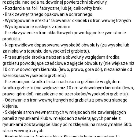
rozcięcia, nacięcia
na
dowolnej
powierzchni obwoluty.
- Rozdarcia na folii fabrycznej lub jej całkowity brak.
- Brak zewnętrznego opakowania ochronnego.
- Występowanie efektu "falowania" okładek i stron wewnętrznych.
- Występowanie naklejek z cenami.
- Przekrzywienie stron okładkowych powodujące krzywe stanie
produktu.
- Nieprawidłowo dopasowana wysokość obwoluty (za wysoka lub
za niska w stosunku do wysokości grzbietu).
- Przesunięcie środka nałożenia obwoluty względem środka
grzbietu powodujące częściowe zagięcie obwoluty (nie większe niż
10 cm w dowolnym kierunku (lewo, prawo, góra dół), niezależnie od
szerokości/wysokości grzbietu).
- Przesunięcie środka treści nadruku na grzbiecie względem
środka grzbietu (nie większe niż 10 cm w dowolnym kierunku (lewo,
prawo, góra dół), niezależnie od szerokości/wysokości grzbietu).
- Oderwanie stron wewnętrznych od grzbietu z powodu słabego
klejenia.
- Sklejenie stron wewnętrznych w miejscach nie zawierających
paneli z rysunkami i/lub w miejscach zawierających panele z
rysunkami zostawiające ślady po rozklejeniu na maksymalnie 50%
stron wewnętrznych.
- Błędne klejenie. Nadmiar kleju. Klej nie do końca wyschnięty.