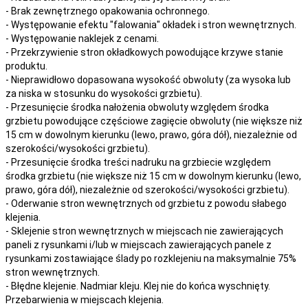
- Brak zewnętrznego opakowania ochronnego.
- Występowanie efektu "falowania" okładek i stron wewnętrznych.
- Występowanie naklejek z cenami.
- Przekrzywienie stron okładkowych powodujące krzywe stanie
produktu.
- Nieprawidłowo dopasowana wysokość obwoluty (za wysoka lub
za niska w stosunku do wysokości grzbietu).
- Przesunięcie środka nałożenia obwoluty względem środka
grzbietu powodujące częściowe zagięcie obwoluty (nie większe niż
15 cm w dowolnym kierunku (lewo, prawo, góra dół), niezależnie od
szerokości/wysokości grzbietu).
- Przesunięcie środka treści nadruku na grzbiecie względem
środka grzbietu (nie większe niż 15 cm w dowolnym kierunku (lewo,
prawo, góra dół), niezależnie od szerokości/wysokości grzbietu).
- Oderwanie stron wewnętrznych od grzbietu z powodu słabego
klejenia.
- Sklejenie stron wewnętrznych w miejscach nie zawierających
paneli z rysunkami i/lub w miejscach zawierających panele z
rysunkami zostawiające ślady po rozklejeniu na maksymalnie 75%
stron wewnętrznych.
- Błędne klejenie. Nadmiar kleju. Klej nie do końca wyschnięty.
Przebarwienia w miejscach klejenia.