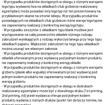
- W przypadku produktów dostępnych w obiegu z różnymi wersjami
logotypu wydawnictwa na okładkach i/lub grzbiecie realizowany
egzemplarz może posiadać inny logotyp niż ten prezentowany na
przykładowym skanie na stronie sklepu. W przypadku produktów
posiadających na okładkach i/lub grzbiecie różne wersje logotypów
nie zapewniamy realizacji z konkretną wersją logotypu.
- W przypadku zeszytów z okładkami typu blank możliwe jest
występowanie na całej powierzchni okładek różnego rodzaju
zabrudzeń wynikających z rodzaju wykorzystanego przy tego typu
okładkach papieru. Większość zabrudzeń na tego typu okładkach
można usunąć we własnym zakresie.
- W przypadku produktów dostępnych w obiegu z różnymi wersjami
okładek oferowanymi przez wydawcę pod jednym kodem produktu
nie zapewniamy realizacji z konkretną wersją okładki.
- W przypadku produktów dostępnych w obiegu z różnymi wersjami
grzbietu (płaski albo wypukły) oferowanymi przez wydawcę pod
jednym kodem produktu nie zapewniamy realizacji z konkretną
wersją grzbietu.
- W przypadku produktów dostępnych w obiegu w dodrukach
realizowany egzemplarz może być z dowolnego druku (1st printing,
2nd printing, itd) jeżeli wydawca oferuje pod jednym kodem
produktu wydania z różnych druków (punkt ten dotyczy tomów, nie
dotyczy zeszytów).