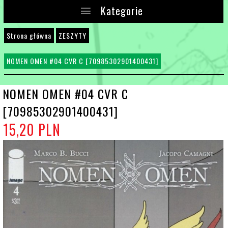
Kategorie
Strona główna
ZESZYTY
NOMEN OMEN #04 CVR C [70985302901400431]
NOMEN OMEN #04 CVR C
[70985302901400431]
15,
20
PLN