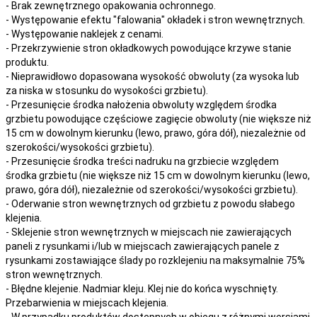
- Brak zewnętrznego opakowania ochronnego.
- Występowanie efektu "falowania" okładek i stron wewnętrznych.
- Występowanie naklejek z cenami.
- Przekrzywienie stron okładkowych powodujące krzywe stanie
produktu.
- Nieprawidłowo dopasowana wysokość obwoluty (za wysoka lub
za niska w stosunku do wysokości grzbietu).
- Przesunięcie środka nałożenia obwoluty względem środka
grzbietu powodujące częściowe zagięcie obwoluty (nie większe niż
15 cm w dowolnym kierunku (lewo, prawo, góra dół), niezależnie od
szerokości/wysokości grzbietu).
- Przesunięcie środka treści nadruku na grzbiecie względem
środka grzbietu (nie większe niż 15 cm w dowolnym kierunku (lewo,
prawo, góra dół), niezależnie od szerokości/wysokości grzbietu).
- Oderwanie stron wewnętrznych od grzbietu z powodu słabego
klejenia.
- Sklejenie stron wewnętrznych w miejscach nie zawierających
paneli z rysunkami i/lub w miejscach zawierających panele z
rysunkami zostawiające ślady po rozklejeniu na maksymalnie 75%
stron wewnętrznych.
- Błędne klejenie. Nadmiar kleju. Klej nie do końca wyschnięty.
Przebarwienia w miejscach klejenia.
- W przypadku produktów dostępnych w obiegu z różnymi wersjami