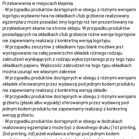
Przebarwienia w miejscach klejenia.
- W przypadku produktów dostępnych w obiegu z różnymi wersjami
logotypu wydawnictwa na okładkach i/lub grzbiecie realizowany
egzemplarz może posiadać inny logotyp niż ten prezentowany na
przykładowym skanie na stronie sklepu. W przypadku produktów
posiadających na okładkach i/lub grzbiecie różne wersje logotypów
nie zapewniamy realizacji z konkretną wersją logotypu.
- W przypadku zeszytów z okładkami typu blank możliwe jest
występowanie na całej powierzchni okładek różnego rodzaju
zabrudzeń wynikających z rodzaju wykorzystanego przy tego typu
okładkach papieru. Większość zabrudzeń na tego typu okładkach
można usunąć we własnym zakresie.
- W przypadku produktów dostępnych w obiegu z różnymi wersjami
okładek oferowanymi przez wydawcę pod jednym kodem produktu
nie zapewniamy realizacji z konkretną wersją okładki.
- W przypadku produktów dostępnych w obiegu z różnymi wersjami
grzbietu (płaski albo wypukły) oferowanymi przez wydawcę pod
jednym kodem produktu nie zapewniamy realizacji z konkretną
wersją grzbietu.
- W przypadku produktów dostępnych w obiegu w dodrukach
realizowany egzemplarz może być z dowolnego druku (1st printing,
2nd printing, itd) jeżeli wydawca oferuje pod jednym kodem