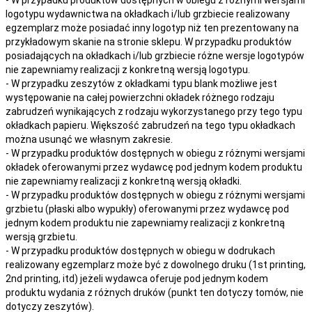
logotypu wydawnictwa na okładkach i/lub grzbiecie realizowany
egzemplarz może posiadać inny logotyp niż ten prezentowany na
przykładowym skanie na stronie sklepu. W przypadku produktów
posiadających na okładkach i/lub grzbiecie różne wersje logotypów
nie zapewniamy realizacji z konkretną wersją logotypu.
- W przypadku zeszytów z okładkami typu blank możliwe jest
występowanie na całej powierzchni okładek różnego rodzaju
zabrudzeń wynikających z rodzaju wykorzystanego przy tego typu
okładkach papieru. Większość zabrudzeń na tego typu okładkach
można usunąć we własnym zakresie.
- W przypadku produktów dostępnych w obiegu z różnymi wersjami
okładek oferowanymi przez wydawcę pod jednym kodem produktu
nie zapewniamy realizacji z konkretną wersją okładki.
- W przypadku produktów dostępnych w obiegu z różnymi wersjami
grzbietu (płaski albo wypukły) oferowanymi przez wydawcę pod
jednym kodem produktu nie zapewniamy realizacji z konkretną
wersją grzbietu.
- W przypadku produktów dostępnych w obiegu w dodrukach
realizowany egzemplarz może być z dowolnego druku (1st printing,
2nd printing, itd) jeżeli wydawca oferuje pod jednym kodem
produktu wydania z różnych druków (punkt ten dotyczy tomów, nie
dotyczy zeszytów).