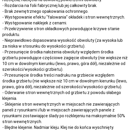
- Rozdarcia na folii fabrycznej lub jej całkowity brak.
- Brak zewnętrznego opakowania ochronnego.
- Występowanie efektu "falowania" okładek i stron wewnętrznych.
- Występowanie naklejek z cenami.
- Przekrzywienie stron okładkowych powodujące krzywe stanie
produktu.
- Nieprawidłowo dopasowana wysokość obwoluty (za wysoka lub
za niska w stosunku do wysokości grzbietu).
- Przesunięcie środka nałożenia obwoluty względem środka
grzbietu powodujące częściowe zagięcie obwoluty (nie większe niż
10 cm w dowolnym kierunku (lewo, prawo, góra dół), niezależnie od
szerokości/wysokości grzbietu).
- Przesunięcie środka treści nadruku na grzbiecie względem
środka grzbietu (nie większe niż 10 cm w dowolnym kierunku (lewo,
prawo, góra dół), niezależnie od szerokości/wysokości grzbietu).
- Oderwanie stron wewnętrznych od grzbietu z powodu słabego
klejenia.
- Sklejenie stron wewnętrznych w miejscach nie zawierających
paneli z rysunkami i/lub w miejscach zawierających panele z
rysunkami zostawiające ślady po rozklejeniu na maksymalnie 50%
stron wewnętrznych.
- Błędne klejenie. Nadmiar kleju. Klej nie do końca wyschnięty.