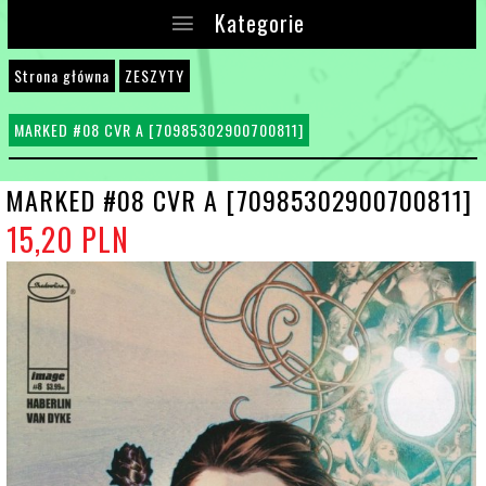
Kategorie
Strona główna
ZESZYTY
MARKED #08 CVR A [70985302900700811]
MARKED #08 CVR A [70985302900700811]
15,
20
PLN