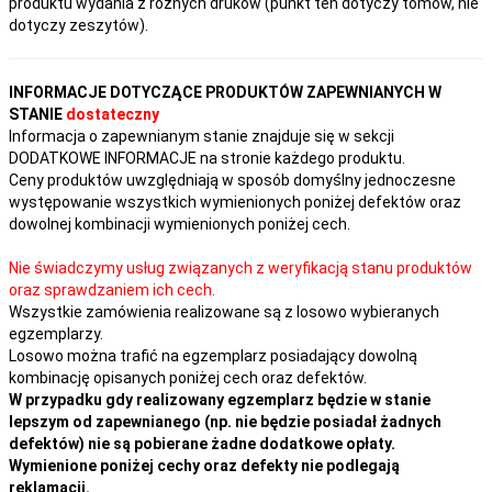
produktu wydania z różnych druków (punkt ten dotyczy tomów, nie
dotyczy zeszytów).
INFORMACJE DOTYCZĄCE PRODUKTÓW ZAPEWNIANYCH W
STANIE
dostateczny
Informacja o zapewnianym stanie znajduje się w sekcji
DODATKOWE INFORMACJE na stronie każdego produktu.
Ceny produktów uwzględniają w sposób domyślny jednoczesne
występowanie wszystkich wymienionych poniżej defektów oraz
dowolnej kombinacji wymienionych poniżej cech.
Nie świadczymy usług związanych z weryfikacją stanu produktów
oraz sprawdzaniem ich cech.
Wszystkie zamówienia realizowane są z losowo wybieranych
egzemplarzy.
Losowo można trafić na egzemplarz posiadający dowolną
kombinację opisanych poniżej cech oraz defektów.
W przypadku gdy realizowany egzemplarz będzie w stanie
lepszym od zapewnianego (np. nie będzie posiadał żadnych
defektów) nie są pobierane żadne dodatkowe opłaty.
Wymienione poniżej cechy oraz defekty nie podlegają
reklamacji.