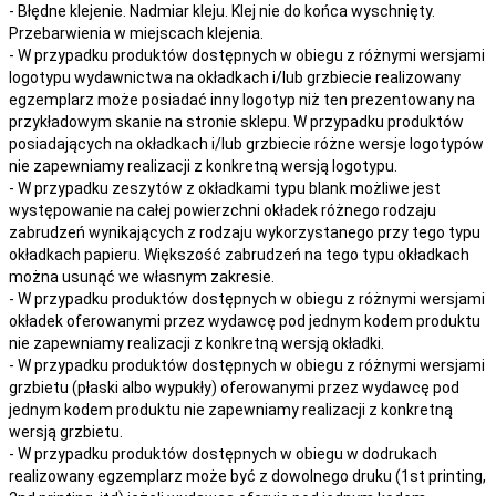
- Błędne klejenie. Nadmiar kleju. Klej nie do końca wyschnięty.
Przebarwienia w miejscach klejenia.
- W przypadku produktów dostępnych w obiegu z różnymi wersjami
logotypu wydawnictwa na okładkach i/lub grzbiecie realizowany
egzemplarz może posiadać inny logotyp niż ten prezentowany na
przykładowym skanie na stronie sklepu. W przypadku produktów
posiadających na okładkach i/lub grzbiecie różne wersje logotypów
nie zapewniamy realizacji z konkretną wersją logotypu.
- W przypadku zeszytów z okładkami typu blank możliwe jest
występowanie na całej powierzchni okładek różnego rodzaju
zabrudzeń wynikających z rodzaju wykorzystanego przy tego typu
okładkach papieru. Większość zabrudzeń na tego typu okładkach
można usunąć we własnym zakresie.
- W przypadku produktów dostępnych w obiegu z różnymi wersjami
okładek oferowanymi przez wydawcę pod jednym kodem produktu
nie zapewniamy realizacji z konkretną wersją okładki.
- W przypadku produktów dostępnych w obiegu z różnymi wersjami
grzbietu (płaski albo wypukły) oferowanymi przez wydawcę pod
jednym kodem produktu nie zapewniamy realizacji z konkretną
wersją grzbietu.
- W przypadku produktów dostępnych w obiegu w dodrukach
realizowany egzemplarz może być z dowolnego druku (1st printing,