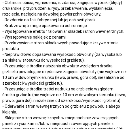
- Obtarcia, obicia, wgniecenia, rozdarcia, zagięcia, wybraki (błędy)
drukarskie, przybrudzenia, rysy, przebarwienia,
wyblaknięcia,
rozcięcia, nacięcia
na
dowolnej
powierzchni obwoluty.
- Rozdarcia na folii fabrycznej lub jej całkowity brak.
- Brak zewnętrznego opakowania ochronnego.
- Występowanie efektu "falowania" okładek i stron wewnętrznych.
- Występowanie naklejek z cenami.
- Przekrzywienie stron okładkowych powodujące krzywe stanie
produktu.
- Nieprawidłowo dopasowana wysokość obwoluty (za wysoka lub
za niska w stosunku do wysokości grzbietu).
- Przesunięcie środka nałożenia obwoluty względem środka
grzbietu powodujące częściowe zagięcie obwoluty (nie większe niż
10 cm w dowolnym kierunku (lewo, prawo, góra dół), niezależnie od
szerokości/wysokości grzbietu).
- Przesunięcie środka treści nadruku na grzbiecie względem
środka grzbietu (nie większe niż 10 cm w dowolnym kierunku (lewo,
prawo, góra dół), niezależnie od szerokości/wysokości grzbietu).
- Oderwanie stron wewnętrznych od grzbietu z powodu słabego
klejenia.
- Sklejenie stron wewnętrznych w miejscach nie zawierających
paneli z rysunkami i/lub w miejscach zawierających panele z