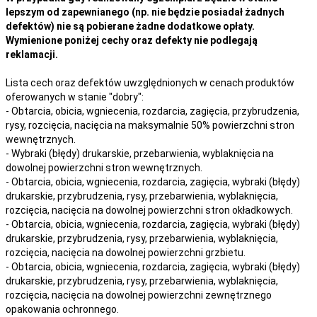
lepszym od zapewnianego (np. nie będzie posiadał żadnych
defektów) nie są pobierane żadne dodatkowe opłaty.
Wymienione poniżej cechy oraz defekty nie podlegają
reklamacji.
Lista cech oraz defektów uwzględnionych w cenach produktów
oferowanych w stanie "dobry":
- Obtarcia, obicia, wgniecenia, rozdarcia, zagięcia, przybrudzenia,
rysy, rozcięcia, nacięcia na maksymalnie 50% powierzchni stron
wewnętrznych.
- Wybraki (błędy) drukarskie, przebarwienia, wyblaknięcia na
dowolnej powierzchni stron wewnętrznych.
- Obtarcia, obicia, wgniecenia, rozdarcia, zagięcia, wybraki (błędy)
drukarskie, przybrudzenia, rysy, przebarwienia,
wyblaknięcia,
rozcięcia, nacięcia
na
dowolnej
powierzchni stron okładkowych.
- Obtarcia, obicia, wgniecenia, rozdarcia, zagięcia, wybraki (błędy)
drukarskie, przybrudzenia, rysy, przebarwienia,
wyblaknięcia,
rozcięcia, nacięcia
na
dowolnej
powierzchni grzbietu.
- Obtarcia, obicia, wgniecenia, rozdarcia, zagięcia, wybraki (błędy)
drukarskie, przybrudzenia, rysy, przebarwienia,
wyblaknięcia,
rozcięcia, nacięcia
na
dowolnej
powierzchni zewnętrznego
opakowania ochronnego.