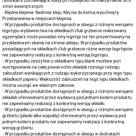
rysunkami zostawiające ślady po rozklejeniu na maksymalnie 50%
stron wewnętrznych.
- Błędne klejenie. Nadmiar kleju. Klej nie do końca wyschnięty.
Przebarwienia w miejscach klejenia.
- W przypadku produktów dostępnych w obiegu z różnymi wersjami
logotypu wydawnictwa na okładkach i/lub grzbiecie realizowany
egzemplarz może posiadać inny logotyp niż ten prezentowany na
przykładowym skanie na stronie sklepu. W przypadku produktów
posiadających na okładkach i/lub grzbiecie różne wersje logotypów
nie zapewniamy realizacji z konkretną wersją logotypu.
- W przypadku zeszytów z okładkami typu blank możliwe jest
występowanie na całej powierzchni okładek różnego rodzaju
zabrudzeń wynikających z rodzaju wykorzystanego przy tego typu
okładkach papieru. Większość zabrudzeń na tego typu okładkach
można usunąć we własnym zakresie.
- W przypadku produktów dostępnych w obiegu z różnymi wersjami
okładek oferowanymi przez wydawcę pod jednym kodem produktu
nie zapewniamy realizacji z konkretną wersją okładki.
- W przypadku produktów dostępnych w obiegu z różnymi wersjami
grzbietu (płaski albo wypukły) oferowanymi przez wydawcę pod
jednym kodem produktu nie zapewniamy realizacji z konkretną
wersją grzbietu.
- W przypadku produktów dostępnych w obiegu w dodrukach