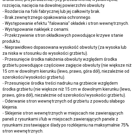
rozcięcia, nacięcia
na
dowolnej
powierzchni obwoluty.
- Rozdarcia na folii fabrycznej lub jej całkowity brak.
- Brak zewnętrznego opakowania ochronnego.
- Występowanie efektu "falowania" okładek i stron wewnętrznych.
- Występowanie naklejek z cenami.
- Przekrzywienie stron okładkowych powodujące krzywe stanie
produktu.
- Nieprawidłowo dopasowana wysokość obwoluty (za wysoka lub
za niska w stosunku do wysokości grzbietu).
- Przesunięcie środka nałożenia obwoluty względem środka
grzbietu powodujące częściowe zagięcie obwoluty (nie większe niż
15 cm w dowolnym kierunku (lewo, prawo, góra dół), niezależnie od
szerokości/wysokości grzbietu).
- Przesunięcie środka treści nadruku na grzbiecie względem
środka grzbietu (nie większe niż 15 cm w dowolnym kierunku (lewo,
prawo, góra dół), niezależnie od szerokości/wysokości grzbietu).
- Oderwanie stron wewnętrznych od grzbietu z powodu słabego
klejenia.
- Sklejenie stron wewnętrznych w miejscach nie zawierających
paneli z rysunkami i/lub w miejscach zawierających panele z
rysunkami zostawiające ślady po rozklejeniu na maksymalnie 75%
stron wewnętrznych.