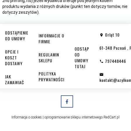
2nd printing, itd) jeżeli wydawca oferuje pod jednym kodem
produktu wydania z różnych druków (punkt ten dotyczy tomów, nie
dotyczy zeszytów).
ODSTĄPIENIE
Orląt 10
INFORMACJE O
OD UMOWY
FIRMIE
61-348
Poznań
,
ODSTĄP
OPCJE I
REGULAMIN
OD
KOSZT
SKLEPU
UMOWY
797448446
DOSTAWY
TUTAJ
POLITYKA
JAK
PRYWATNOŚCI
kontakt@azylkom
ZAMAWIAĆ
Informacja o cookies
|
oprogramowanie sklepu internetowego
RedCart.pl