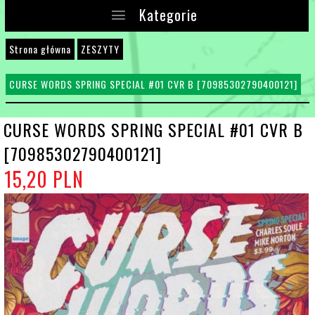
Kategorie
Strona główna
ZESZYTY
CURSE WORDS SPRING SPECIAL #01 CVR B [70985302790400121]
CURSE WORDS SPRING SPECIAL #01 CVR B
[70985302790400121]
15,
20
PLN