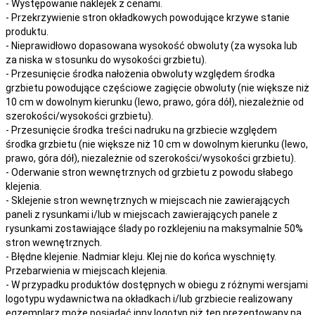
- Występowanie naklejek z cenami.
- Przekrzywienie stron okładkowych powodujące krzywe stanie
produktu.
- Nieprawidłowo dopasowana wysokość obwoluty (za wysoka lub
za niska w stosunku do wysokości grzbietu).
- Przesunięcie środka nałożenia obwoluty względem środka
grzbietu powodujące częściowe zagięcie obwoluty (nie większe niż
10 cm w dowolnym kierunku (lewo, prawo, góra dół), niezależnie od
szerokości/wysokości grzbietu).
- Przesunięcie środka treści nadruku na grzbiecie względem
środka grzbietu (nie większe niż 10 cm w dowolnym kierunku (lewo,
prawo, góra dół), niezależnie od szerokości/wysokości grzbietu).
- Oderwanie stron wewnętrznych od grzbietu z powodu słabego
klejenia.
- Sklejenie stron wewnętrznych w miejscach nie zawierających
paneli z rysunkami i/lub w miejscach zawierających panele z
rysunkami zostawiające ślady po rozklejeniu na maksymalnie 50%
stron wewnętrznych.
- Błędne klejenie. Nadmiar kleju. Klej nie do końca wyschnięty.
Przebarwienia w miejscach klejenia.
- W przypadku produktów dostępnych w obiegu z różnymi wersjami
logotypu wydawnictwa na okładkach i/lub grzbiecie realizowany
egzemplarz może posiadać inny logotyp niż ten prezentowany na