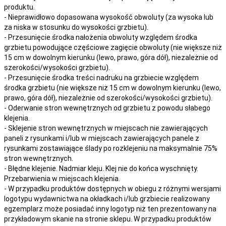
produktu.
- Nieprawidłowo dopasowana wysokość obwoluty (za wysoka lub
za niska w stosunku do wysokości grzbietu).
- Przesunięcie środka nałożenia obwoluty względem środka
grzbietu powodujące częściowe zagięcie obwoluty (nie większe niż
15 cm w dowolnym kierunku (lewo, prawo, góra dół), niezależnie od
szerokości/wysokości grzbietu).
- Przesunięcie środka treści nadruku na grzbiecie względem
środka grzbietu (nie większe niż 15 cm w dowolnym kierunku (lewo,
prawo, góra dół), niezależnie od szerokości/wysokości grzbietu).
- Oderwanie stron wewnętrznych od grzbietu z powodu słabego
klejenia.
- Sklejenie stron wewnętrznych w miejscach nie zawierających
paneli z rysunkami i/lub w miejscach zawierających panele z
rysunkami zostawiające ślady po rozklejeniu na maksymalnie 75%
stron wewnętrznych.
- Błędne klejenie. Nadmiar kleju. Klej nie do końca wyschnięty.
Przebarwienia w miejscach klejenia.
- W przypadku produktów dostępnych w obiegu z różnymi wersjami
logotypu wydawnictwa na okładkach i/lub grzbiecie realizowany
egzemplarz może posiadać inny logotyp niż ten prezentowany na
przykładowym skanie na stronie sklepu. W przypadku produktów