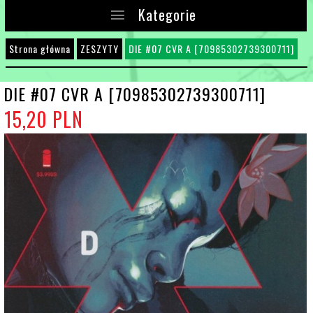
Kategorie
Strona główna
ZESZYTY
DIE #07 CVR A [70985302739300711]
DIE #07 CVR A [70985302739300711]
15,
20
PLN