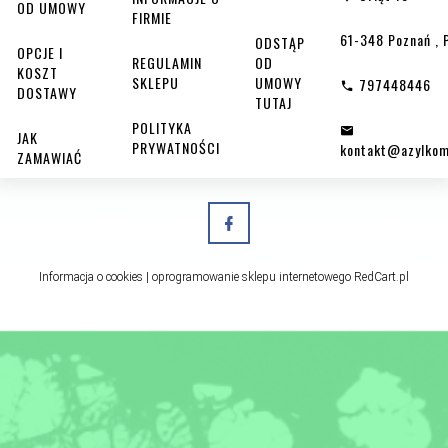
OD UMOWY
FIRMIE
61-348
Poznań
,
ODSTĄP
OPCJE I
REGULAMIN
OD
KOSZT
SKLEPU
UMOWY
797448446
DOSTAWY
TUTAJ
POLITYKA
JAK
PRYWATNOŚCI
kontakt@azylkom
ZAMAWIAĆ
Informacja o cookies
|
oprogramowanie sklepu internetowego
RedCart.pl