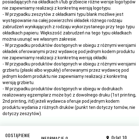
posiadających na okładkach i/lub grzbiecie różne wersje logotypów
nie zapewniamy realizacji z konkretną wersją logotypu.
- W przypadku zeszytów z okładkami typu blank możliwe jest
występowanie na całej powierzchni okładek różnego rodzaju
zabrudzeń wynikających z rodzaju wykorzystanego przy tego typu
okładkach papieru. Większość zabrudzeń na tego typu okładkach
można usunąć we własnym zakresie.
- W przypadku produktów dostępnych w obiegu z różnymi wersjami
okładek oferowanymi przez wydawcę pod jednym kodem produktu
nie zapewniamy realizacji z konkretną wersją okładki.
- W przypadku produktów dostępnych w obiegu z różnymi wersjami
grzbietu (płaski albo wypukły) oferowanymi przez wydawcę pod
jednym kodem produktu nie zapewniamy realizacji z konkretną
wersją grzbietu.
- W przypadku produktów dostępnych w obiegu w dodrukach
realizowany egzemplarz może być z dowolnego druku (1st printing,
2nd printing, itd) jeżeli wydawca oferuje pod jednym kodem
produktu wydania z różnych druków (punkt ten dotyczy tomów, nie
dotyczy zeszytów).
ODSTĄPIENIE
Orląt 10
INFORMACJE O