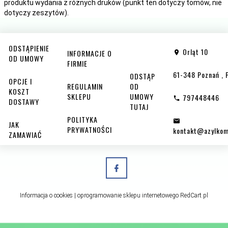
produktu wydania z różnych druków (punkt ten dotyczy tomów, nie
dotyczy zeszytów).
ODSTĄPIENIE
Orląt 10
INFORMACJE O
OD UMOWY
FIRMIE
61-348
Poznań
,
ODSTĄP
OPCJE I
REGULAMIN
OD
KOSZT
SKLEPU
UMOWY
797448446
DOSTAWY
TUTAJ
POLITYKA
JAK
PRYWATNOŚCI
kontakt@azylkom
ZAMAWIAĆ
Informacja o cookies
|
oprogramowanie sklepu internetowego
RedCart.pl