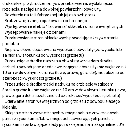
drukarskie, przybrudzenia, rysy, przebarwienia,
wyblaknięcia,
rozcięcia, nacięcia
na
dowolnej
powierzchni obwoluty.
- Rozdarcia na folii fabrycznej lub jej całkowity brak.
- Brak zewnętrznego opakowania ochronnego.
- Występowanie efektu "falowania" okładek i stron wewnętrznych.
- Występowanie naklejek z cenami.
- Przekrzywienie stron okładkowych powodujące krzywe stanie
produktu.
- Nieprawidłowo dopasowana wysokość obwoluty (za wysoka lub
za niska w stosunku do wysokości grzbietu).
- Przesunięcie środka nałożenia obwoluty względem środka
grzbietu powodujące częściowe zagięcie obwoluty (nie większe niż
10 cm w dowolnym kierunku (lewo, prawo, góra dół), niezależnie od
szerokości/wysokości grzbietu).
- Przesunięcie środka treści nadruku na grzbiecie względem
środka grzbietu (nie większe niż 10 cm w dowolnym kierunku (lewo,
prawo, góra dół), niezależnie od szerokości/wysokości grzbietu).
- Oderwanie stron wewnętrznych od grzbietu z powodu słabego
klejenia.
- Sklejenie stron wewnętrznych w miejscach nie zawierających
paneli z rysunkami i/lub w miejscach zawierających panele z
rysunkami zostawiające ślady po rozklejeniu na maksymalnie 50%