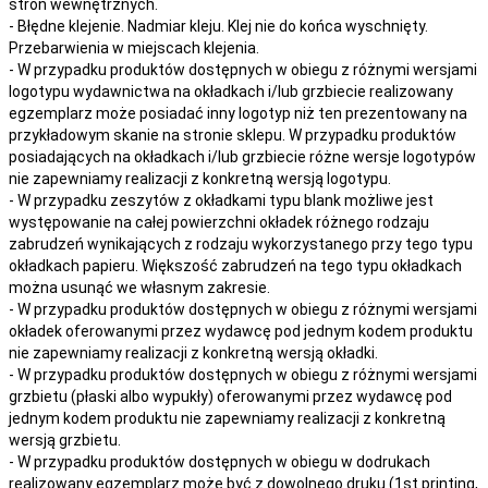
stron wewnętrznych.
- Błędne klejenie. Nadmiar kleju. Klej nie do końca wyschnięty.
Przebarwienia w miejscach klejenia.
- W przypadku produktów dostępnych w obiegu z różnymi wersjami
logotypu wydawnictwa na okładkach i/lub grzbiecie realizowany
egzemplarz może posiadać inny logotyp niż ten prezentowany na
przykładowym skanie na stronie sklepu. W przypadku produktów
posiadających na okładkach i/lub grzbiecie różne wersje logotypów
nie zapewniamy realizacji z konkretną wersją logotypu.
- W przypadku zeszytów z okładkami typu blank możliwe jest
występowanie na całej powierzchni okładek różnego rodzaju
zabrudzeń wynikających z rodzaju wykorzystanego przy tego typu
okładkach papieru. Większość zabrudzeń na tego typu okładkach
można usunąć we własnym zakresie.
- W przypadku produktów dostępnych w obiegu z różnymi wersjami
okładek oferowanymi przez wydawcę pod jednym kodem produktu
nie zapewniamy realizacji z konkretną wersją okładki.
- W przypadku produktów dostępnych w obiegu z różnymi wersjami
grzbietu (płaski albo wypukły) oferowanymi przez wydawcę pod
jednym kodem produktu nie zapewniamy realizacji z konkretną
wersją grzbietu.
- W przypadku produktów dostępnych w obiegu w dodrukach
realizowany egzemplarz może być z dowolnego druku (1st printing,