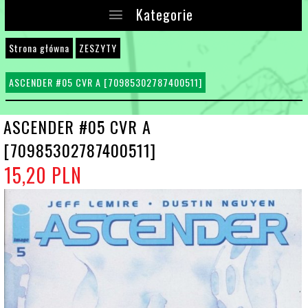
Kategorie
Strona główna
ZESZYTY
ASCENDER #05 CVR A [70985302787400511]
ASCENDER #05 CVR A
[70985302787400511]
15,
20
PLN