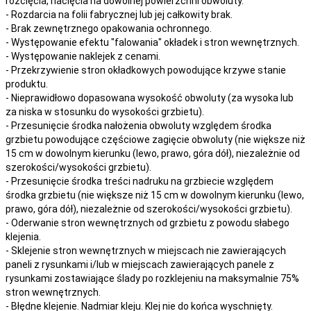
rozcięcia, nacięcia
na
dowolnej
powierzchni obwoluty.
- Rozdarcia na folii fabrycznej lub jej całkowity brak.
- Brak zewnętrznego opakowania ochronnego.
- Występowanie efektu "falowania" okładek i stron wewnętrznych.
- Występowanie naklejek z cenami.
- Przekrzywienie stron okładkowych powodujące krzywe stanie
produktu.
- Nieprawidłowo dopasowana wysokość obwoluty (za wysoka lub
za niska w stosunku do wysokości grzbietu).
- Przesunięcie środka nałożenia obwoluty względem środka
grzbietu powodujące częściowe zagięcie obwoluty (nie większe niż
15 cm w dowolnym kierunku (lewo, prawo, góra dół), niezależnie od
szerokości/wysokości grzbietu).
- Przesunięcie środka treści nadruku na grzbiecie względem
środka grzbietu (nie większe niż 15 cm w dowolnym kierunku (lewo,
prawo, góra dół), niezależnie od szerokości/wysokości grzbietu).
- Oderwanie stron wewnętrznych od grzbietu z powodu słabego
klejenia.
- Sklejenie stron wewnętrznych w miejscach nie zawierających
paneli z rysunkami i/lub w miejscach zawierających panele z
rysunkami zostawiające ślady po rozklejeniu na maksymalnie 75%
stron wewnętrznych.
- Błędne klejenie. Nadmiar kleju. Klej nie do końca wyschnięty.