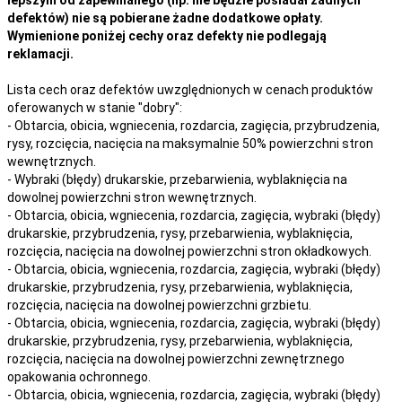
defektów) nie są pobierane żadne dodatkowe opłaty.
Wymienione poniżej cechy oraz defekty nie podlegają
reklamacji.
Lista cech oraz defektów uwzględnionych w cenach produktów
oferowanych w stanie "dobry":
- Obtarcia, obicia, wgniecenia, rozdarcia, zagięcia, przybrudzenia,
rysy, rozcięcia, nacięcia na maksymalnie 50% powierzchni stron
wewnętrznych.
- Wybraki (błędy) drukarskie, przebarwienia, wyblaknięcia na
dowolnej powierzchni stron wewnętrznych.
- Obtarcia, obicia, wgniecenia, rozdarcia, zagięcia, wybraki (błędy)
drukarskie, przybrudzenia, rysy, przebarwienia,
wyblaknięcia,
rozcięcia, nacięcia
na
dowolnej
powierzchni stron okładkowych.
- Obtarcia, obicia, wgniecenia, rozdarcia, zagięcia, wybraki (błędy)
drukarskie, przybrudzenia, rysy, przebarwienia,
wyblaknięcia,
rozcięcia, nacięcia
na
dowolnej
powierzchni grzbietu.
- Obtarcia, obicia, wgniecenia, rozdarcia, zagięcia, wybraki (błędy)
drukarskie, przybrudzenia, rysy, przebarwienia,
wyblaknięcia,
rozcięcia, nacięcia
na
dowolnej
powierzchni zewnętrznego
opakowania ochronnego.
- Obtarcia, obicia, wgniecenia, rozdarcia, zagięcia, wybraki (błędy)