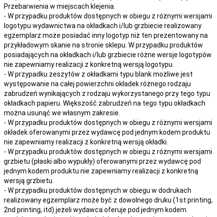
Przebarwienia w miejscach klejenia.
- W przypadku produktów dostępnych w obiegu z różnymi wersjami
logotypu wydawnictwa na okładkach i/lub grzbiecie realizowany
egzemplarz może posiadać inny logotyp niż ten prezentowany na
przykładowym skanie na stronie sklepu. W przypadku produktów
posiadających na okładkach i/lub grzbiecie różne wersje logotypów
nie zapewniamy realizacji z konkretną wersją logotypu.
- W przypadku zeszytów z okładkami typu blank możliwe jest
występowanie na całej powierzchni okładek różnego rodzaju
zabrudzeń wynikających z rodzaju wykorzystanego przy tego typu
okładkach papieru. Większość zabrudzeń na tego typu okładkach
można usunąć we własnym zakresie.
- W przypadku produktów dostępnych w obiegu z różnymi wersjami
okładek oferowanymi przez wydawcę pod jednym kodem produktu
nie zapewniamy realizacji z konkretną wersją okładki.
- W przypadku produktów dostępnych w obiegu z różnymi wersjami
grzbietu (płaski albo wypukły) oferowanymi przez wydawcę pod
jednym kodem produktu nie zapewniamy realizacji z konkretną
wersją grzbietu.
- W przypadku produktów dostępnych w obiegu w dodrukach
realizowany egzemplarz może być z dowolnego druku (1st printing,
2nd printing, itd) jeżeli wydawca oferuje pod jednym kodem