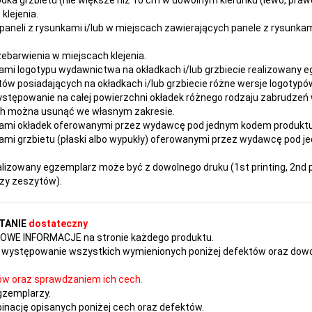
klejenia.
paneli z rysunkami i/lub w miejscach zawierających panele z rysunka
rzebarwienia w miejscach klejenia.
ami logotypu wydawnictwa na okładkach i/lub grzbiecie realizowany 
ów posiadających na okładkach i/lub grzbiecie różne wersje logotypów
ystępowanie na całej powierzchni okładek różnego rodzaju zabrudzeń
ach można usunąć we własnym zakresie.
ami okładek oferowanymi przez wydawcę pod jednym kodem produktu ni
mi grzbietu (płaski albo wypukły) oferowanymi przez wydawcę pod j
izowany egzemplarz może być z dowolnego druku (1st printing, 2nd pr
czy zeszytów).
TANIE
dostateczny
TKOWE INFORMACJE na stronie każdego produktu.
występowanie wszystkich wymienionych poniżej defektów oraz dowol
ów oraz sprawdzaniem ich cech.
gzemplarzy.
nację opisanych poniżej cech oraz defektów.