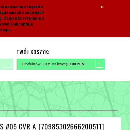
dostosowania sklepu do
x
urządzeniach końcowych
. Dalsze korzystanie z
tkownik akceptuje
klepu.
TWÓJ KOSZYK:
Produktów:
0
szt.
na kwotę
0.00
PLN
S #05 CVR A [70985302666200511]