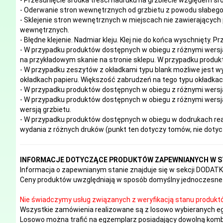
- Oderwanie stron wewnętrznych od grzbietu z powodu słabego 
- Sklejenie stron wewnętrznych w miejscach nie zawierających 
wewnętrznych.
- Błędne klejenie. Nadmiar kleju. Klej nie do końca wyschnięty. P
- W przypadku produktów dostępnych w obiegu z różnymi wersj
na przykładowym skanie na stronie sklepu. W przypadku produkt
- W przypadku zeszytów z okładkami typu blank możliwe jest w
okładkach papieru. Większość zabrudzeń na tego typu okładk
- W przypadku produktów dostępnych w obiegu z różnymi wersj
- W przypadku produktów dostępnych w obiegu z różnymi wersja
wersją grzbietu.
- W przypadku produktów dostępnych w obiegu w dodrukach real
wydania z różnych druków (punkt ten dotyczy tomów, nie doty
INFORMACJE DOTYCZĄCE PRODUKTÓW ZAPEWNIANYCH W S
Informacja o zapewnianym stanie znajduje się w sekcji DODA
Ceny produktów uwzględniają w sposób domyślny jednoczesne 
Nie świadczymy usług związanych z weryfikacją stanu produkt
Wszystkie zamówienia realizowane są z losowo wybieranych e
Losowo można trafić na egzemplarz posiadający dowolną kombi