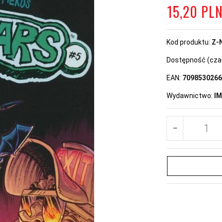
15,
20
PL
Kod produktu:
Z-
Dostępność (czas 
EAN:
7098530266
Wydawnictwo:
I