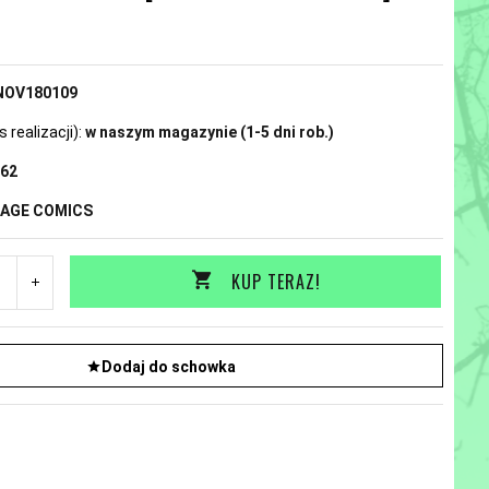
N
NOV180109
realizacji):
w naszym magazynie (1-5 dni rob.)
62
MAGE COMICS
KUP TERAZ!
Dodaj do schowka