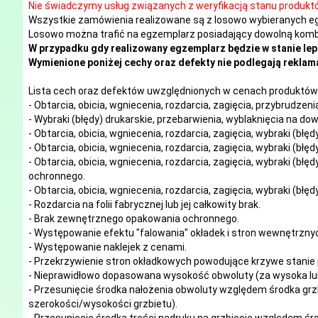
Nie świadczymy usług związanych z weryfikacją stanu produkt
Wszystkie zamówienia realizowane są z losowo wybieranych e
Losowo można trafić na egzemplarz posiadający dowolną kombi
W przypadku gdy realizowany egzemplarz będzie w stanie lep
Wymienione poniżej cechy oraz defekty nie podlegają reklama
Lista cech oraz defektów uwzględnionych w cenach produktów 
- Obtarcia, obicia, wgniecenia, rozdarcia, zagięcia, przybrudze
- Wybraki (błędy) drukarskie, przebarwienia, wyblaknięcia na d
- Obtarcia, obicia, wgniecenia, rozdarcia, zagięcia, wybraki (błę
- Obtarcia, obicia, wgniecenia, rozdarcia, zagięcia, wybraki (błę
- Obtarcia, obicia, wgniecenia, rozdarcia, zagięcia, wybraki (błę
ochronnego.
- Obtarcia, obicia, wgniecenia, rozdarcia, zagięcia, wybraki (błę
- Rozdarcia na folii fabrycznej lub jej całkowity brak.
- Brak zewnętrznego opakowania ochronnego.
- Występowanie efektu "falowania" okładek i stron wewnętrzny
- Występowanie naklejek z cenami.
- Przekrzywienie stron okładkowych powodujące krzywe stanie 
- Nieprawidłowo dopasowana wysokość obwoluty (za wysoka lub
- Przesunięcie środka nałożenia obwoluty względem środka grzb
szerokości/wysokości grzbietu).
- Przesunięcie środka treści nadruku na grzbiecie względem śro