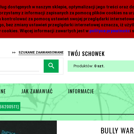
 usług dostępnych w naszym sklepie, optymalizacji jego treści oraz 
orzystamy z informacji zapisanych za pomocą plików cookies na 
 kontrolować za pomocą ustawień swojej przeglądarki internetowej
o, bez zmiany ustawień przeglądarki internetowej oznacza, iż uży
 cookies. Więcej informacji zawartych jest w
polityce prywatnośc
i
s
TWÓJ SCHOWEK
>>
SZUKANIE ZAAWANSOWANE
Produktów:
0
ANE
JAK ZAMAWIAĆ
INFORMACJE
66200511]
BULLY WAR