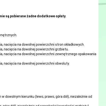
nie są pobierane żadne dodatkowe opłaty.
ewnętrznych.
ia, nacięcia
na
dowolnej
powierzchni stron okładkowych.
ia, nacięcia
na
dowolnej
powierzchni grzbietu.
ia, nacięcia
na
dowolnej
powierzchni zewnętrznego opakowania
ia, nacięcia
na
dowolnej
powierzchni obwoluty.
w dowolnym kierunku (lewo, prawo, góra dół), niezależnie od
, góra dół), niezależnie od szerokości/wysokości grzbietu).