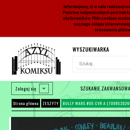
Informujemy, iż w celu realizacji
Państwa indywidualnych potrzeb k
użytkowników. Pliki cookies można
naszego sklepu internetoweg
stosowanie plików
WYSZUKIWARKA
Szukaj...
SZUKANIE ZAAWANSOW
Zaloguj się
Strona główna
ZESZYTY
BULLY WARS #05 CVR A [709853026