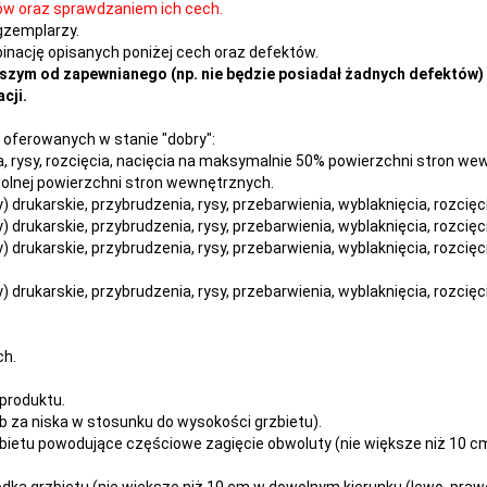
ów oraz sprawdzaniem ich cech.
gzemplarzy.
nację opisanych poniżej cech oraz defektów.
szym od zapewnianego (np. nie będzie posiadał żadnych defektów) 
cji.
oferowanych w stanie "dobry":
nia, rysy, rozcięcia, nacięcia na maksymalnie 50% powierzchni stron w
owolnej powierzchni stron wewnętrznych.
dy) drukarskie, przybrudzenia, rysy, przebarwienia,
wyblaknięcia, rozcięc
dy) drukarskie, przybrudzenia, rysy, przebarwienia,
wyblaknięcia, rozcięc
dy) drukarskie, przybrudzenia, rysy, przebarwienia,
wyblaknięcia, rozcięc
dy) drukarskie, przybrudzenia, rysy, przebarwienia,
wyblaknięcia, rozcięc
ch.
produktu.
 za niska w stosunku do wysokości grzbietu).
ietu powodujące częściowe zagięcie obwoluty (nie większe niż 10 cm 
dka grzbietu (nie większe niż 10 cm w dowolnym kierunku (lewo, prawo