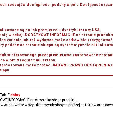
rzech rodzajów dostępności podany w polu
Dostępność (czas
lizowane są po ich premierze u dystrybutora w USA.
je się w sekcji DODATKOWE INFORMACJE na stronie produkt
ec zmianie lub też wydawca może całkowicie zrezygnować 
y podane na stronie sklepu są systematycznie aktualizow
produktu oferowanego przedpremierowo zastosowane zos
w pkt 9 regulaminu sklepu.
ery zastosowane może zostać UMOWNE PRAWO ODSTĄPIENI
lepu.
TANIE
dobry
TKOWE INFORMACJE na stronie każdego produktu.
występowanie wszystkich wymienionych poniżej defektów oraz dowol