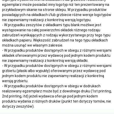
egzemplarz może posiadać inny logotyp niż ten prezentowany na
przykładowym skanie na stronie sklepu. W przypadku produktów
posiadających na okładkach i/lub grzbiecie różne wersje logotypów
nie zapewniamy realizacji z konkretną wersją logotypu.
- W przypadku zeszytów z okładkami typu blank możliwe jest
występowanie na całej powierzchni okładek różnego rodzaju
zabrudzeń wynikających z rodzaju wykorzystanego przy tego typu
okładkach papieru. Większość zabrudzeń na tego typu okładkach
można usunąć we własnym zakresie.
- W przypadku produktów dostępnych w obiegu z różnymi wersjami
okładek oferowanymi przez wydawcę pod jednym kodem produktu
nie zapewniamy realizacji z konkretną wersją okładki.
- W przypadku produktów dostępnych w obiegu z różnymi wersjami
grzbietu (płaski albo wypukły) oferowanymi przez wydawcę pod
jednym kodem produktu nie zapewniamy realizacji z konkretną
wersją grzbietu.
- W przypadku produktów dostępnych w obiegu w dodrukach
realizowany egzemplarz może być z dowolnego druku (1st printing,
2nd printing, itd) jeżeli wydawca oferuje pod jednym kodem
produktu wydania z różnych druków (punkt ten dotyczy tomów, nie
dotyczy zeszytów).