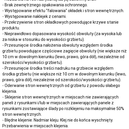
- Brak zewnętrznego opakowania ochronnego.
- Występowanie efektu "falowania" okładek i stron wewnętrznych.
- Występowanie naklejek z cenami.
- Przekrzywienie stron okładkowych powodujące krzywe stanie
produktu.
- Nieprawidłowo dopasowana wysokość obwoluty (za wysoka lub
za niska w stosunku do wysokości grzbietu).
- Przesunięcie środka nałożenia obwoluty względem środka
grzbietu powodujące częściowe zagięcie obwoluty (nie większe niż
10 cm w dowolnym kierunku (lewo, prawo, góra dół), niezależnie od
szerokości/wysokości grzbietu).
- Przesunięcie środka treści nadruku na grzbiecie względem
środka grzbietu (nie większe niż 10 cm w dowolnym kierunku (lewo,
prawo, góra dół), niezależnie od szerokości/wysokości grzbietu).
- Oderwanie stron wewnętrznych od grzbietu z powodu słabego
klejenia.
- Sklejenie stron wewnętrznych w miejscach nie zawierających
paneli z rysunkami i/lub w miejscach zawierających panele z
rysunkami zostawiające ślady po rozklejeniu na maksymalnie 50%
stron wewnętrznych.
- Błędne klejenie. Nadmiar kleju. Klej nie do końca wyschnięty.
Przebarwienia w miejscach klejenia.