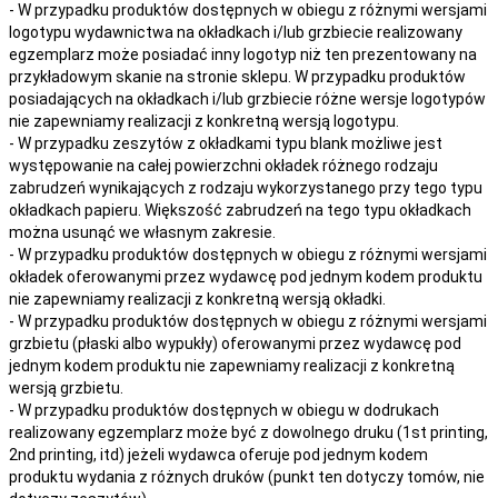
- W przypadku produktów dostępnych w obiegu z różnymi wersjami
logotypu wydawnictwa na okładkach i/lub grzbiecie realizowany
egzemplarz może posiadać inny logotyp niż ten prezentowany na
przykładowym skanie na stronie sklepu. W przypadku produktów
posiadających na okładkach i/lub grzbiecie różne wersje logotypów
nie zapewniamy realizacji z konkretną wersją logotypu.
- W przypadku zeszytów z okładkami typu blank możliwe jest
występowanie na całej powierzchni okładek różnego rodzaju
zabrudzeń wynikających z rodzaju wykorzystanego przy tego typu
okładkach papieru. Większość zabrudzeń na tego typu okładkach
można usunąć we własnym zakresie.
- W przypadku produktów dostępnych w obiegu z różnymi wersjami
okładek oferowanymi przez wydawcę pod jednym kodem produktu
nie zapewniamy realizacji z konkretną wersją okładki.
- W przypadku produktów dostępnych w obiegu z różnymi wersjami
grzbietu (płaski albo wypukły) oferowanymi przez wydawcę pod
jednym kodem produktu nie zapewniamy realizacji z konkretną
wersją grzbietu.
- W przypadku produktów dostępnych w obiegu w dodrukach
realizowany egzemplarz może być z dowolnego druku (1st printing,
2nd printing, itd) jeżeli wydawca oferuje pod jednym kodem
produktu wydania z różnych druków (punkt ten dotyczy tomów, nie