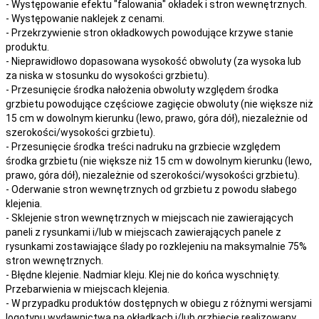
- Występowanie efektu "falowania" okładek i stron wewnętrznych.
- Występowanie naklejek z cenami.
- Przekrzywienie stron okładkowych powodujące krzywe stanie
produktu.
- Nieprawidłowo dopasowana wysokość obwoluty (za wysoka lub
za niska w stosunku do wysokości grzbietu).
- Przesunięcie środka nałożenia obwoluty względem środka
grzbietu powodujące częściowe zagięcie obwoluty (nie większe niż
15 cm w dowolnym kierunku (lewo, prawo, góra dół), niezależnie od
szerokości/wysokości grzbietu).
- Przesunięcie środka treści nadruku na grzbiecie względem
środka grzbietu (nie większe niż 15 cm w dowolnym kierunku (lewo,
prawo, góra dół), niezależnie od szerokości/wysokości grzbietu).
- Oderwanie stron wewnętrznych od grzbietu z powodu słabego
klejenia.
- Sklejenie stron wewnętrznych w miejscach nie zawierających
paneli z rysunkami i/lub w miejscach zawierających panele z
rysunkami zostawiające ślady po rozklejeniu na maksymalnie 75%
stron wewnętrznych.
- Błędne klejenie. Nadmiar kleju. Klej nie do końca wyschnięty.
Przebarwienia w miejscach klejenia.
- W przypadku produktów dostępnych w obiegu z różnymi wersjami
logotypu wydawnictwa na okładkach i/lub grzbiecie realizowany