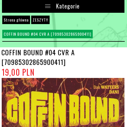
Kategorie
Strona główna
ZESZYTY
COFFIN BOUND #04 CVR A [70985302865900411]
COFFIN BOUND #04 CVR A
[70985302865900411]
19,
00
PLN