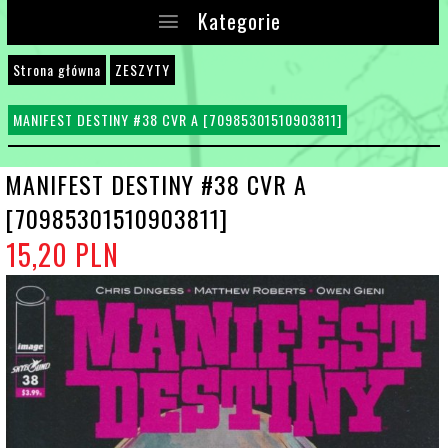
Kategorie
Strona główna
ZESZYTY
MANIFEST DESTINY #38 CVR A [70985301510903811]
MANIFEST DESTINY #38 CVR A
[70985301510903811]
15,
20
PLN