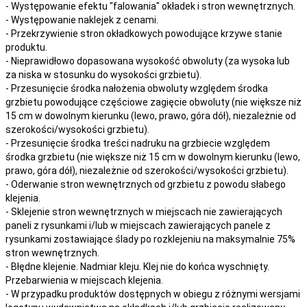
- Występowanie efektu "falowania" okładek i stron wewnętrznych.
- Występowanie naklejek z cenami.
- Przekrzywienie stron okładkowych powodujące krzywe stanie
produktu.
- Nieprawidłowo dopasowana wysokość obwoluty (za wysoka lub
za niska w stosunku do wysokości grzbietu).
- Przesunięcie środka nałożenia obwoluty względem środka
grzbietu powodujące częściowe zagięcie obwoluty (nie większe niż
15 cm w dowolnym kierunku (lewo, prawo, góra dół), niezależnie od
szerokości/wysokości grzbietu).
- Przesunięcie środka treści nadruku na grzbiecie względem
środka grzbietu (nie większe niż 15 cm w dowolnym kierunku (lewo,
prawo, góra dół), niezależnie od szerokości/wysokości grzbietu).
- Oderwanie stron wewnętrznych od grzbietu z powodu słabego
klejenia.
- Sklejenie stron wewnętrznych w miejscach nie zawierających
paneli z rysunkami i/lub w miejscach zawierających panele z
rysunkami zostawiające ślady po rozklejeniu na maksymalnie 75%
stron wewnętrznych.
- Błędne klejenie. Nadmiar kleju. Klej nie do końca wyschnięty.
Przebarwienia w miejscach klejenia.
- W przypadku produktów dostępnych w obiegu z różnymi wersjami