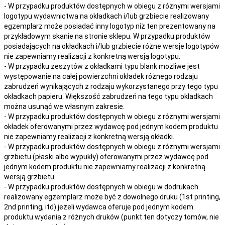
- W przypadku produktów dostępnych w obiegu z różnymi wersjami
logotypu wydawnictwa na okładkach i/lub grzbiecie realizowany
egzemplarz może posiadać inny logotyp niż ten prezentowany na
przykładowym skanie na stronie sklepu. W przypadku produktów
posiadających na okładkach i/lub grzbiecie różne wersje logotypów
nie zapewniamy realizacji z konkretną wersją logotypu.
- W przypadku zeszytów z okładkami typu blank możliwe jest
występowanie na całej powierzchni okładek różnego rodzaju
zabrudzeń wynikających z rodzaju wykorzystanego przy tego typu
okładkach papieru. Większość zabrudzeń na tego typu okładkach
można usunąć we własnym zakresie.
- W przypadku produktów dostępnych w obiegu z różnymi wersjami
okładek oferowanymi przez wydawcę pod jednym kodem produktu
nie zapewniamy realizacji z konkretną wersją okładki.
- W przypadku produktów dostępnych w obiegu z różnymi wersjami
grzbietu (płaski albo wypukły) oferowanymi przez wydawcę pod
jednym kodem produktu nie zapewniamy realizacji z konkretną
wersją grzbietu.
- W przypadku produktów dostępnych w obiegu w dodrukach
realizowany egzemplarz może być z dowolnego druku (1st printing,
2nd printing, itd) jeżeli wydawca oferuje pod jednym kodem
produktu wydania z różnych druków (punkt ten dotyczy tomów, nie