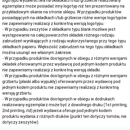
logotypu wydawnictwa na okładkach i/lub grzbiecie realizowany
egzemplarz może posiadać inny logotyp niż ten prezentowany na
przykładowym skanie na stronie sklepu. W przypadku produktów
posiadających na okładkach i/lub grzbiecie różne wersje logotypów
nie zapewniamy realizacji z konkretną wersją logotypu.
- W przypadku zeszytów z okładkami typu blank możliwe jest
występowanie na całej powierzchni okładek różnego rodzaju
zabrudzeń wynikających z rodzaju wykorzystanego przy tego typu
okładkach papieru. Większość zabrudzeń na tego typu okładkach
można usunąć we własnym zakresie.
- W przypadku produktów dostępnych w obiegu z różnymi wersjami
okładek oferowanymi przez wydawcę pod jednym kodem produktu
nie zapewniamy realizacji z konkretną wersją okładki.
- W przypadku produktów dostępnych w obiegu z różnymi wersjami
grzbietu (płaski albo wypukły) oferowanymi przez wydawcę pod
jednym kodem produktu nie zapewniamy realizacji z konkretną
wersją grzbietu.
- W przypadku produktów dostępnych w obiegu w dodrukach
realizowany egzemplarz może być z dowolnego druku (1st printing,
2nd printing, itd) jeżeli wydawca oferuje pod jednym kodem
produktu wydania z różnych druków (punkt ten dotyczy tomów, nie
dotyczy zeszytów).