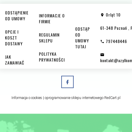
ODSTĄPIENIE
Orląt 10
INFORMACJE O
OD UMOWY
FIRMIE
61-348
Poznań
,
ODSTĄP
OPCJE I
REGULAMIN
OD
KOSZT
SKLEPU
UMOWY
797448446
DOSTAWY
TUTAJ
POLITYKA
JAK
PRYWATNOŚCI
kontakt@azylkom
ZAMAWIAĆ
Informacja o cookies
|
oprogramowanie sklepu internetowego
RedCart.pl