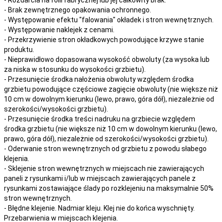
- Brak zewnętrznego opakowania ochronnego.
- Występowanie efektu "falowania" okładek i stron wewnętrznych.
- Występowanie naklejek z cenami.
- Przekrzywienie stron okładkowych powodujące krzywe stanie
produktu.
- Nieprawidłowo dopasowana wysokość obwoluty (za wysoka lub
za niska w stosunku do wysokości grzbietu).
- Przesunięcie środka nałożenia obwoluty względem środka
grzbietu powodujące częściowe zagięcie obwoluty (nie większe niż
10 cm w dowolnym kierunku (lewo, prawo, góra dół), niezależnie od
szerokości/wysokości grzbietu).
- Przesunięcie środka treści nadruku na grzbiecie względem
środka grzbietu (nie większe niż 10 cm w dowolnym kierunku (lewo,
prawo, góra dół), niezależnie od szerokości/wysokości grzbietu).
- Oderwanie stron wewnętrznych od grzbietu z powodu słabego
klejenia.
- Sklejenie stron wewnętrznych w miejscach nie zawierających
paneli z rysunkami i/lub w miejscach zawierających panele z
rysunkami zostawiające ślady po rozklejeniu na maksymalnie 50%
stron wewnętrznych.
- Błędne klejenie. Nadmiar kleju. Klej nie do końca wyschnięty.
Przebarwienia w miejscach klejenia.